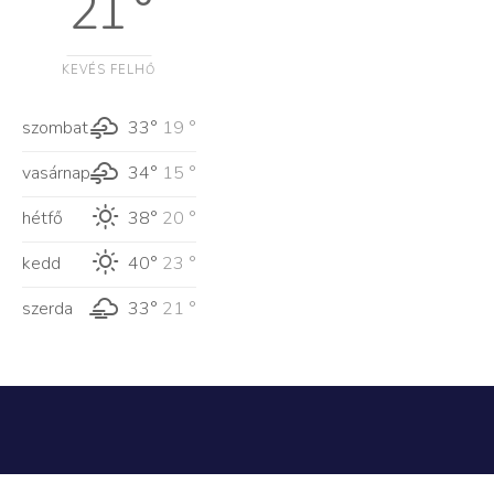
21 °
KEVÉS FELHŐ
szombat
33°
19 °
vasárnap
34°
15 °
hétfő
38°
20 °
kedd
40°
23 °
szerda
33°
21 °