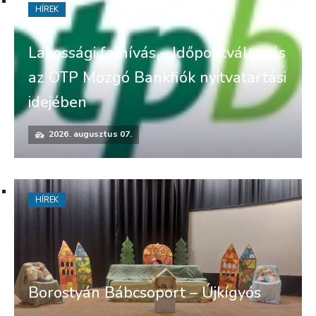
HÍREK
Lakossági felhívás – Időpontváltozás
az OTP Mozgó Bankfiók nyitvatartási
idejében
2026. augusztus 07.
HÍREK
Borostyán Bábcsoport – Újkígyós