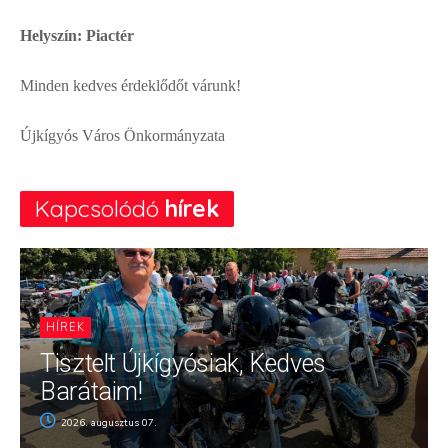
Helyszín:
Piactér
Minden kedves érdeklődőt várunk!
Újkígyós Város Önkormányzata
Kapcsolódó
hírek
HÍREK
Tisztelt Újkígyósiak, Kedves
Barátaim!
2026. augusztus 07.