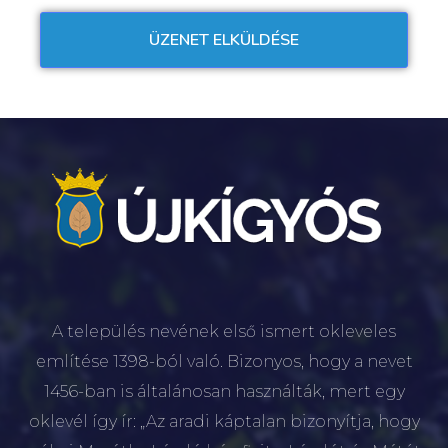
A település nevének első ismert okleveles
említése 1398-ból való. Bizonyos, hogy a nevet
1456-ban is általánosan használták, mert egy
oklevél így ír: „Az aradi káptalan bizonyítja, hogy