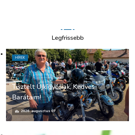
Legfrissebb
HÍREK
Tisztelt Újkígyósiak, Kedves
Barátaim!
2026. augusztus 07.