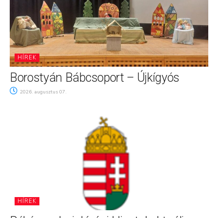
HÍREK
Borostyán Bábcsoport – Újkígyós
2026. augusztus 07.
HÍREK