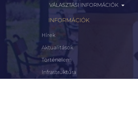
VÁLASZTÁSI INFORMÁCIÓK
INFORMÁCIÓK
Hírek
Aktualitások
Történelem
Infrastruktúra
Szervezetek
Civil Szervezetek
Hasznos Linkek
LEGFRISSEBB