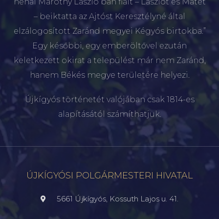
néhai Maróthy László bán fiait – Lászlót és Mátét
– beiktatta az Ajtóst Keresztélyné által
elzálogosított Zaránd megyei Kégyós birtokba.”
Egy későbbi, egy emberöltővel ezután
keletkezett okirat a települést már nem Zaránd,
hanem Békés megye területére helyezi.
Újkígyós történetét valójában csak 1814-es
alapításától számíthatjuk.
ÚJKÍGYÓSI POLGÁRMESTERI HIVATAL
5661 Újkígyós, Kossuth Lajos u. 41.