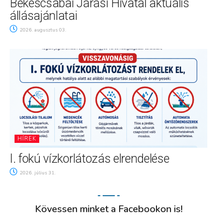
Békéscsabai Járási Hivatal aktuális
állásajánlatai
2026. augusztus 03.
HÍREK
I. fokú vízkorlátozás elrendelése
2026. július 31.
Kövessen minket a Facebookon is!