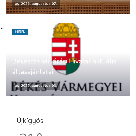
2026. augusztus 07.
HÍREK
Békéscsabai Járási Hivatal aktuális
állásajánlatai
2026. augusztus 03.
Újkígyós