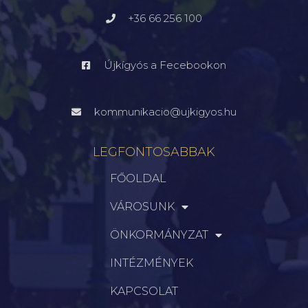
+36 66 256 100
Újkígyós a Fecebookon
kommunikacio@ujkigyos.hu
LEGFONTOSABBAK
FŐOLDAL
VÁROSUNK
ÖNKORMÁNYZAT
INTÉZMÉNYEK
KAPCSOLAT