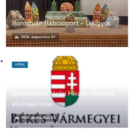
Borostyán Bábcsoport – Újkígyós
2026. augusztus 07.
HÍREK
Békéscsabai Járási Hivatal aktuális
állásajánlatai
2026. augusztus 03.