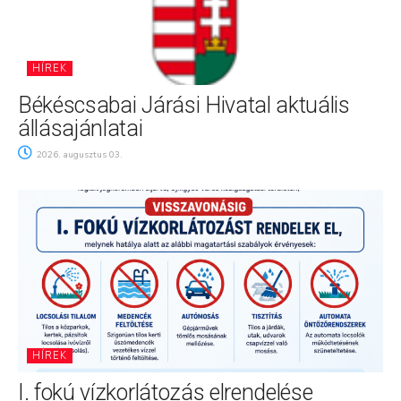
HÍREK
Békéscsabai Járási Hivatal aktuális
állásajánlatai
2026. augusztus 03.
HÍREK
I. fokú vízkorlátozás elrendelése