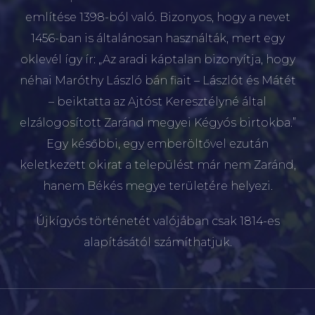
említése 1398-ból való. Bizonyos, hogy a nevet
1456-ban is általánosan használták, mert egy
oklevél így ír: „Az aradi káptalan bizonyítja, hogy
néhai Maróthy László bán fiait – Lászlót és Mátét
– beiktatta az Ajtóst Keresztélyné által
elzálogosított Zaránd megyei Kégyós birtokba.”
Egy későbbi, egy emberöltővel ezután
keletkezett okirat a települést már nem Zaránd,
hanem Békés megye területére helyezi.
Újkígyós történetét valójában csak 1814-es
alapításától számíthatjuk.