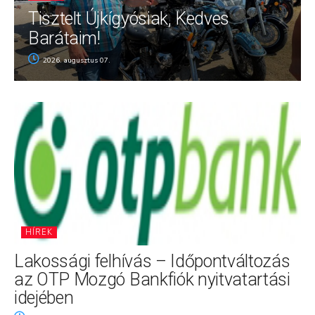
Tisztelt Újkígyósiak, Kedves
Barátaim!
2026. augusztus 07.
HÍREK
Lakossági felhívás – Időpontváltozás
az OTP Mozgó Bankfiók nyitvatartási
idejében