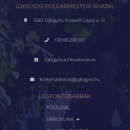
ÚJKÍGYÓSI POLGÁRMESTERI HIVATAL
5661 Újkígyós, Kossuth Lajos u. 41.
+36 66 256 100
Újkígyós a Fecebookon
kommunikacio@ujkigyos.hu
LEGFONTOSABBAK
FŐOLDAL
VÁROSUNK