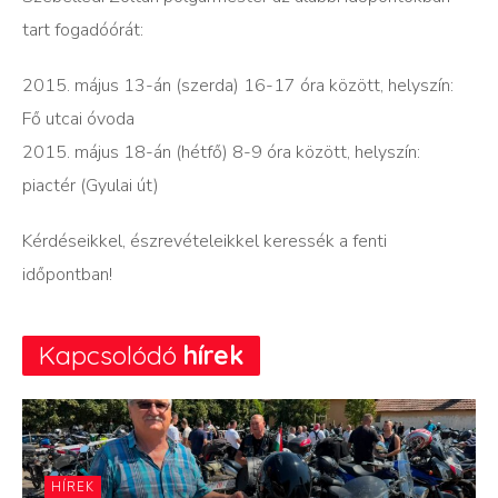
tart fogadóórát:
2015. május 13-án (szerda) 16-17 óra között, helyszín:
Fő utcai óvoda
2015. május 18-án (hétfő) 8-9 óra között, helyszín:
piactér (Gyulai út)
Kérdéseikkel, észrevételeikkel keressék a fenti
időpontban!
Kapcsolódó
hírek
HÍREK