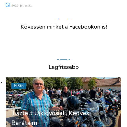
2026. július 31.
Kövessen minket a Facebookon is!
Legfrissebb
HÍREK
Tisztelt Újkígyósiak, Kedves
Barátaim!