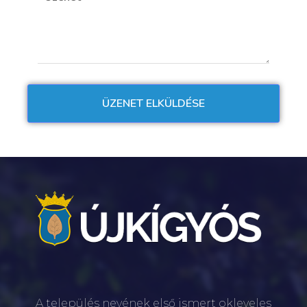
A település nevének első ismert okleveles