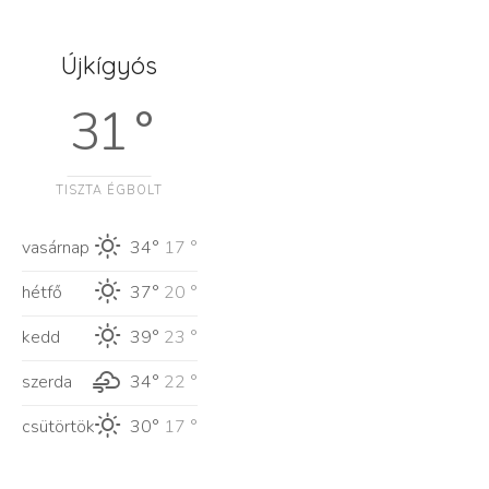
Újkígyós
31 °
TISZTA ÉGBOLT
vasárnap
34°
17 °
hétfő
37°
20 °
kedd
39°
23 °
szerda
34°
22 °
csütörtök
30°
17 °