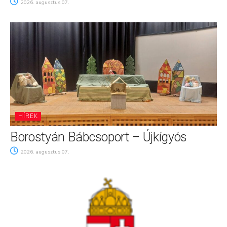
2026. augusztus 07.
HÍREK
Borostyán Bábcsoport – Újkígyós
2026. augusztus 07.