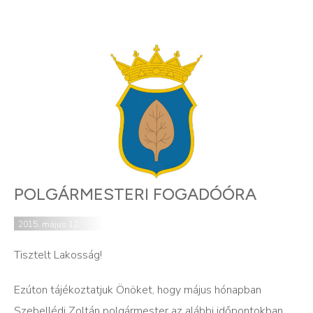
POLGÁRMESTERI FOGADÓÓRA
2015. május 12.
Tisztelt Lakosság!
Ezúton tájékoztatjuk Önöket, hogy május hónapban
Szebellédi Zoltán polgármester az alábbi időpontokban