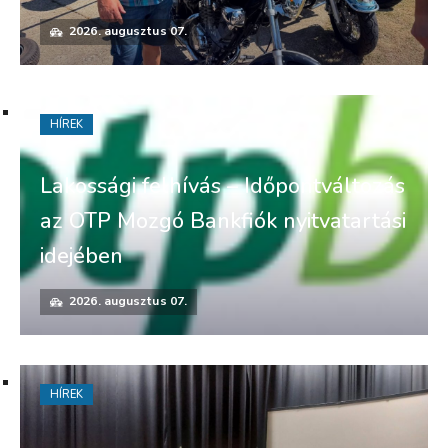
2026. augusztus 07.
HÍREK
Lakossági felhívás – Időpontváltozás
az OTP Mozgó Bankfiók nyitvatartási
idejében
2026. augusztus 07.
HÍREK