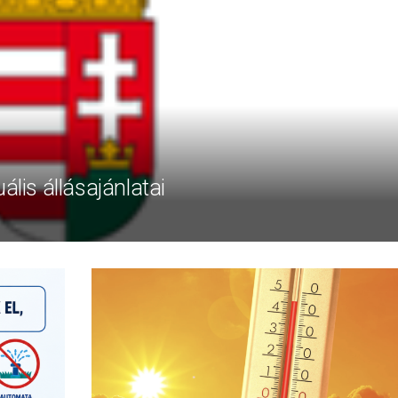
ális állásajánlatai