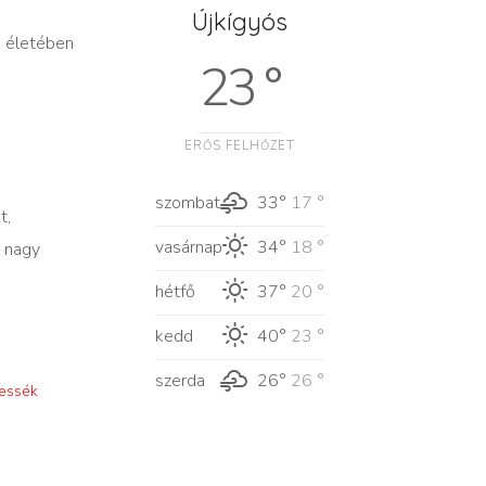
Újkígyós
k életében
23 °
ERŐS FELHŐZET
szombat
33°
17 °
t,
vasárnap
34°
18 °
, nagy
hétfő
37°
20 °
kedd
40°
23 °
szerda
26°
26 °
vessék