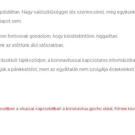
k, példátlan. Nagy valószínűséggel (és szerencsére), még egyikün
lapot sem.
gyon fontosnak gondolom, hogy körültekintően, higgadtan,
k az előttünk álló időszakban.
ásokból tájékozódjon, a koronavírussal kapcsolatos információka
jük a pánikkeltést, mert az egyáltalán nem szolgálja érdekeinket
n esetben a vírussal kapcsolatban a koronavirus.gov.hu oldal. Kérem kö