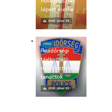
hőségriasztás
lépett életbe
2026. július 30.
HÍREK
Rendőrségi
tájékoztató:
nyári biztonsági
tanácsok
2026. július 29.