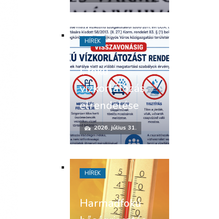
HÍREK
I. fokú
vízkorlátozás
elrendelése
2026. július 31.
HÍREK
Harmadfokú