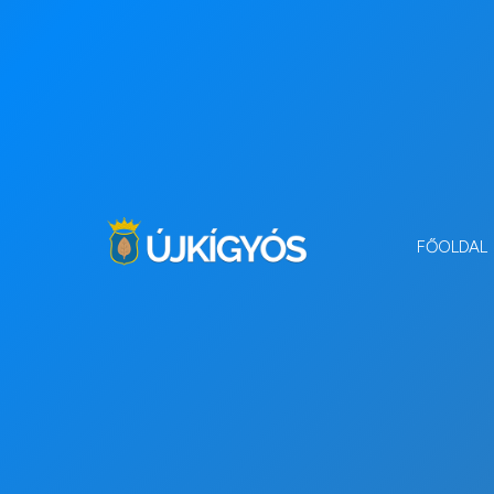
FŐOLDAL