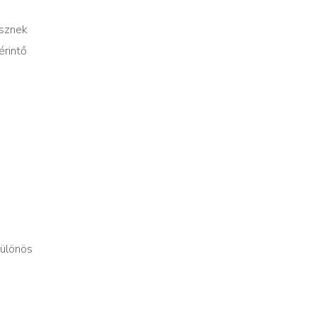
esznek
érintő
különös