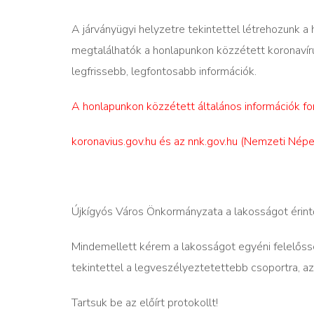
A járványügyi helyzetre tekintettel létrehozunk
megtalálhatók a honlapunkon közzétett koronavírus
legfrissebb, legfontosabb információk.
A honlapunkon közzétett általános információk fo
koronavius.gov.hu és az nnk.gov.hu (Nemzeti Né
Újkígyós Város Önkormányzata a lakosságot érin
Mindemellett kérem a lakosságot egyéni felelős
tekintettel a legveszélyeztetettebb csoportra, az
Tartsuk be az előírt protokollt!