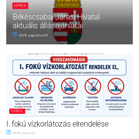
HÍREK
Békéscsabai Járási Hivatal
aktuális állásajánlatai
2026. augusztus 03.
HÍREK
I. fokú vízkorlátozás elrendelése
2026. július 31.