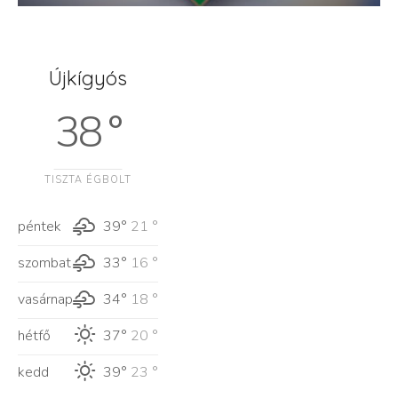
Újkígyós
38 °
TISZTA ÉGBOLT
péntek
39°
21 °
szombat
33°
16 °
vasárnap
34°
18 °
hétfő
37°
20 °
kedd
39°
23 °