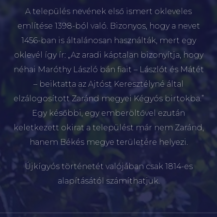
A település nevének első ismert okleveles
említése 1398-ból való. Bizonyos, hogy a nevet
1456-ban is általánosan használták, mert egy
oklevél így ír: „Az aradi káptalan bizonyítja, hogy
néhai Maróthy László bán fiait – Lászlót és Mátét
– beiktatta az Ajtóst Keresztélyné által
elzálogosított Zaránd megyei Kégyós birtokba.”
Egy későbbi, egy emberöltővel ezután
keletkezett okirat a települést már nem Zaránd,
hanem Békés megye területére helyezi.
Újkígyós történetét valójában csak 1814-es
alapításától számíthatjuk.