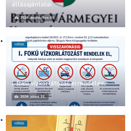
állásajánlatai
2026. augusztus 03.
HÍREK
I. fokú vízkorlátozás elrendelése
2026. július 31.
HÍREK