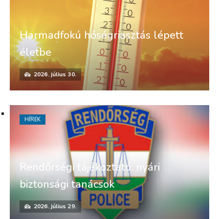
Harmadfokú hőségriasztás lépett
életbe
2026. július 30.
HÍREK
Rendőrségi tájékoztató: nyári
biztonsági tanácsok
2026. július 29.