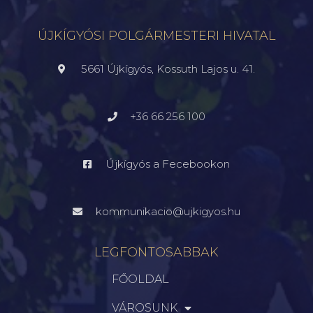
ÚJKÍGYÓSI POLGÁRMESTERI HIVATAL
5661 Újkígyós, Kossuth Lajos u. 41.
+36 66 256 100
Újkígyós a Fecebookon
kommunikacio@ujkigyos.hu
LEGFONTOSABBAK
FŐOLDAL
VÁROSUNK