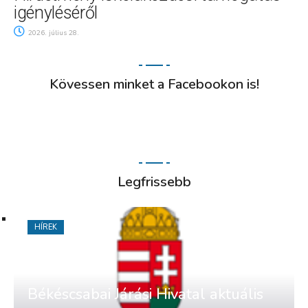
igényléséről
2026. július 28.
Kövessen minket a Facebookon is!
Legfrissebb
HÍREK
Békéscsabai Járási Hivatal aktuális