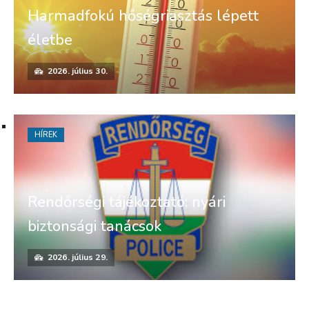
Harmadfokú hőségriasztás lépett
életbe
2026. július 30.
HÍREK
Rendőrségi tájékoztató: nyári
biztonsági tanácsok
2026. július 29.