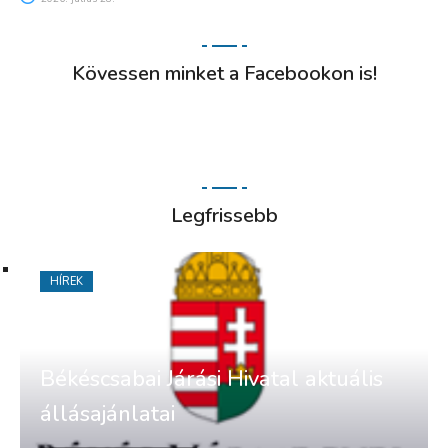
Kövessen minket a Facebookon is!
Legfrissebb
HÍREK
Békéscsabai Járási Hivatal aktuális
állásajánlatai