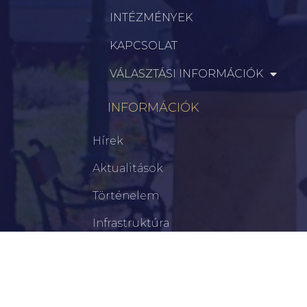
INTÉZMÉNYEK
KAPCSOLAT
VÁLASZTÁSI INFORMÁCIÓK
INFORMÁCIÓK
Hírek
Aktualitások
Történelem
Infrastruktúra
Szervezetek
Civil Szervezetek
Hasznos Linkek