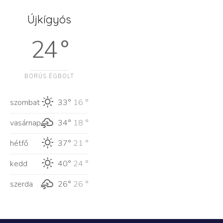
Újkígyós
24 °
BORÚS ÉGBOLT
szombat
33°
16 °
vasárnap
34°
18 °
hétfő
37°
21 °
kedd
40°
24 °
szerda
26°
26 °