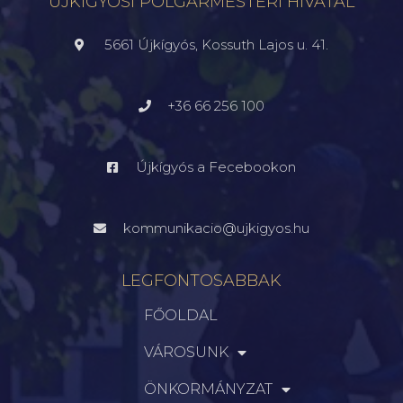
ÚJKÍGYÓSI POLGÁRMESTERI HIVATAL
5661 Újkígyós, Kossuth Lajos u. 41.
+36 66 256 100
Újkígyós a Fecebookon
kommunikacio@ujkigyos.hu
LEGFONTOSABBAK
FŐOLDAL
VÁROSUNK
ÖNKORMÁNYZAT