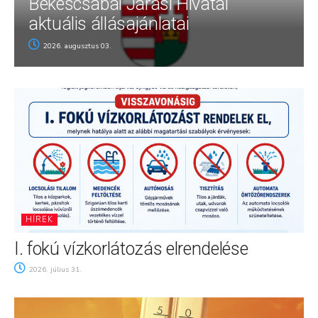
Békéscsabai Járási Hivatal
aktuális állásajánlatai
2026. augusztus 03.
HÍREK
I. fokú vízkorlátozás elrendelése
2026. július 31.