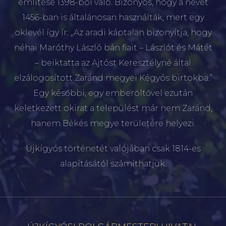
említése 1398-ból való. Bizonyos, hogy a nevet
1456-ban is általánosan használták, mert egy
oklevél így ír: „Az aradi káptalan bizonyítja, hogy
néhai Maróthy László bán fiait – Lászlót és Mátét
– beiktatta az Ajtóst Keresztélyné által
elzálogosított Zaránd megyei Kégyós birtokba.”
Egy későbbi, egy emberöltővel ezután
keletkezett okirat a települést már nem Zaránd,
hanem Békés megye területére helyezi.
Újkígyós történetét valójában csak 1814-es
alapításától számíthatjuk.