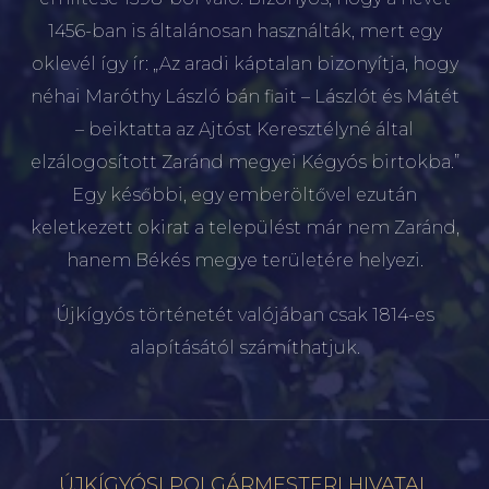
1456-ban is általánosan használták, mert egy
oklevél így ír: „Az aradi káptalan bizonyítja, hogy
néhai Maróthy László bán fiait – Lászlót és Mátét
– beiktatta az Ajtóst Keresztélyné által
elzálogosított Zaránd megyei Kégyós birtokba.”
Egy későbbi, egy emberöltővel ezután
keletkezett okirat a települést már nem Zaránd,
hanem Békés megye területére helyezi.
Újkígyós történetét valójában csak 1814-es
alapításától számíthatjuk.
ÚJKÍGYÓSI POLGÁRMESTERI HIVATAL