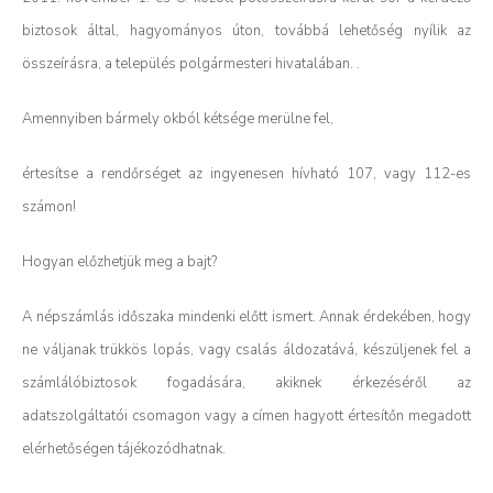
biztosok által, hagyományos úton, továbbá lehetőség nyílik az
összeírásra, a település polgármesteri hivatalában. .
Amennyiben bármely okból kétsége merülne fel,
értesítse a rendőrséget az ingyenesen hívható 107, vagy 112-es
számon!
Hogyan előzhetjük meg a bajt?
A népszámlás időszaka mindenki előtt ismert. Annak érdekében, hogy
ne váljanak trükkös lopás, vagy csalás áldozatává, készüljenek fel a
számlálóbiztosok fogadására, akiknek érkezéséről az
adatszolgáltatói csomagon vagy a címen hagyott értesítőn megadott
elérhetőségen tájékozódhatnak.