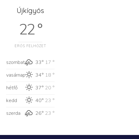
Újkígyós
22 °
ERŐS FELHŐZET
szombat
33°
17 °
vasárnap
34°
18 °
hétfő
37°
20 °
kedd
40°
23 °
szerda
26°
23 °