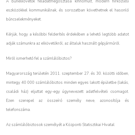
A bűnelkövetők feladatmegosztása kifinomult, modern hírközlési
eszközökkel kommunikálnak, és sorozatban követhetnek el hasonló
bűncselekményeket.
Kérjük, hogy a későbbi felderítés érdekében a lehető legtöbb adatot
adják számunkra az elkövetőkről, az általuk használt gépjárműről.
Miről ismerhető fel a számlálóbiztos?
Magyarország területén 2011. szeptember 27. és 30. közötti időben,
mintegy 40 000 számlálóbiztos minden egyes lakott épületbe (lakás,
családi ház) eljuttat egy-egy úgynevezett adatfelvételi csomagot.
Ezen szerepel az összeíró személy neve, azonosítója és
telefonszáma.
Az számlálóbiztosok személyét a Központi Statisztikai Hivatal