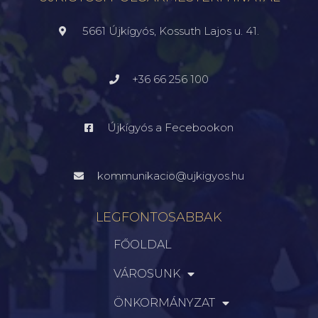
5661 Újkígyós, Kossuth Lajos u. 41.
+36 66 256 100
Újkígyós a Fecebookon
kommunikacio@ujkigyos.hu
LEGFONTOSABBAK
FŐOLDAL
VÁROSUNK
ÖNKORMÁNYZAT