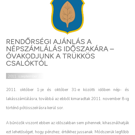
RENDŐRSÉGI AJÁNLÁS A
NÉPSZÁMLÁLÁS IDŐSZAKÁRA –
ÓVAKODJUNK A TRÜKKÖS
CSALÓKTÓL
2011. szeptember 22.
2011. október 1-je és október 31-e közötti időben nép- és
lakásszámlálásra, továbbá az ebből kimaradtak 2011. november 8-ig
történő pótösszeírásra kerül sor.
A bűnözők viszont ebben az időszakban sem pihennek, kihasználhatják
ezt lehetőséget, hogy pénzhez, értékhez jussanak. Módszerük legfőbb