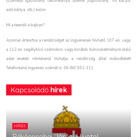
(személyi igazolvány, lakcímkártya, útlevél, jogosítvány, TAJ kártya,
adó kártya, stb.) külön.
Mi a teendő a bajban?
Azonnal értesítse a rendőrséget az ingyenesen hívható 107-es, vagy
a 112-es segélyhívó számokon, vagy korábbi bűncselekményre utaló
adat esetén névtelenül hívhatja a rendőrség által működtetett
Telefontanú ingyenes számát is: 06-80/ 551-111.
Kapcsolódó
hírek
HÍREK