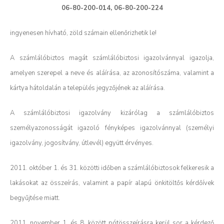
06-80-200-014, 06-80-200-224
ingyenesen hívható, zöld számain ellenőrizhetik le!
A számlálóbiztos magát számlálóbiztosi igazolvánnyal igazolja,
amelyen szerepel a neve és aláírása, az azonosítószáma, valamint a
kártya hátoldalán a település jegyzőjének az aláírása.
A számlálóbiztosi igazolvány kizárólag a számlálóbiztos
személyazonosságát igazoló fényképes igazolvánnyal (személyi
igazolvány, jogosítvány, útlevél) együtt érvényes.
2011. október 1. és 31. közötti időben a számlálóbiztosok felkeresik a
lakásokat az összeírás, valamint a papír alapú önkitöltős kérdőívek
begyűjtése miatt.
2011. november 1. és 8. között pótösszeírásra kerül sor a kérdező