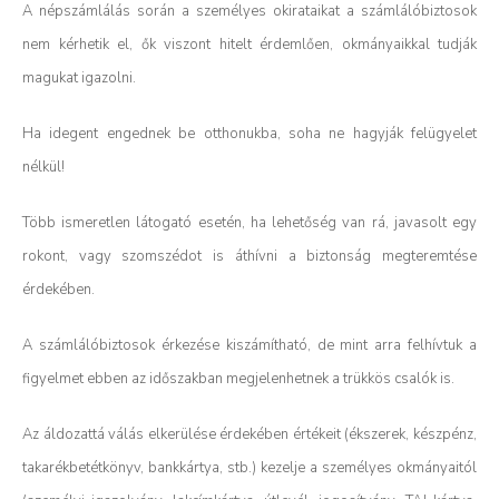
A népszámlálás során a személyes okirataikat a számlálóbiztosok
nem kérhetik el, ők viszont hitelt érdemlően, okmányaikkal tudják
magukat igazolni.
Ha idegent engednek be otthonukba, soha ne hagyják felügyelet
nélkül!
Több ismeretlen látogató esetén, ha lehetőség van rá, javasolt egy
rokont, vagy szomszédot is áthívni a biztonság megteremtése
érdekében.
A számlálóbiztosok érkezése kiszámítható, de mint arra felhívtuk a
figyelmet ebben az időszakban megjelenhetnek a trükkös csalók is.
Az áldozattá válás elkerülése érdekében értékeit (ékszerek, készpénz,
takarékbetétkönyv, bankkártya, stb.) kezelje a személyes okmányaitól