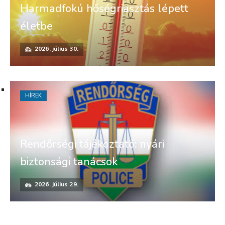
Harmadfokú hőségriasztás lépett
életbe
2026. július 30.
HÍREK
Rendőrségi tájékoztató: nyári
biztonsági tanácsok
2026. július 29.