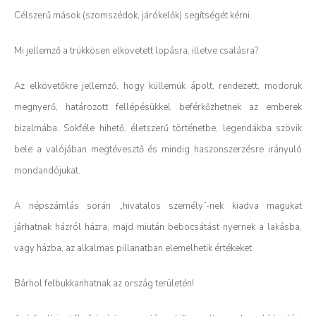
Célszerű mások (szomszédok, járókelők) segítségét kérni.
Mi jellemző a trükkösen elkövetett lopásra, illetve csalásra?
Az elkövetőkre jellemző, hogy küllemük ápolt, rendezett, modoruk
megnyerő, határozott fellépésükkel beférkőzhetnek az emberek
bizalmába. Sokféle hihető, életszerű történetbe, legendákba szövik
bele a valójában megtévesztő és mindig haszonszerzésre irányuló
mondandójukat.
A népszámlás során „hivatalos személy”-nek kiadva magukat
járhatnak házról házra, majd miután bebocsátást nyernek a lakásba,
vagy házba, az alkalmas pillanatban elemelhetik értékeket.
Bárhol felbukkanhatnak az ország területén!