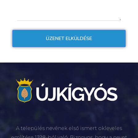
A település nevének első ismert okleveles
említése 1398-ból való. Bizonyos, hogy a nevet