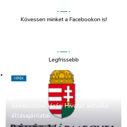
Kövessen minket a Facebookon is!
Legfrissebb
HÍREK
Békéscsabai Járási Hivatal aktuális
állásajánlatai