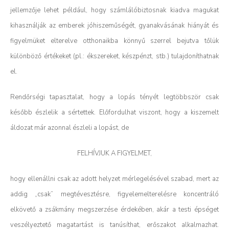
jellemzője lehet például, hogy számlálóbiztosnak kiadva magukat
kihasználják az emberek jóhiszeműségét, gyanakvásának hiányát és
figyelmüket elterelve otthonaikba könnyű szerrel bejutva tőlük
különböző értékeket (pl.: ékszereket, készpénzt, stb.) tulajdoníthatnak
el.
Rendőrségi tapasztalat, hogy a lopás tényét legtöbbször csak
később észlelik a sértettek. Előfordulhat viszont, hogy a kiszemelt
áldozat már azonnal észleli a lopást, de
FELHÍVJUK A FIGYELMET,
hogy ellenállni csak az adott helyzet mérlegelésével szabad, mert az
addig „csak” megtévesztésre, figyelemelterelésre koncentráló
elkövető a zsákmány megszerzése érdekében, akár a testi épséget
veszélyeztető magatartást is tanúsíthat, erőszakot alkalmazhat.