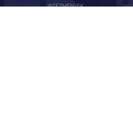
INTÉZMÉNYEK
KAPCSOLAT
VÁLASZTÁSI INFORMÁCIÓK
INFORMÁCIÓK
Hírek
Aktualitások
Történelem
Infrastruktúra
Szervezetek
Civil Szervezetek
Hasznos Linkek