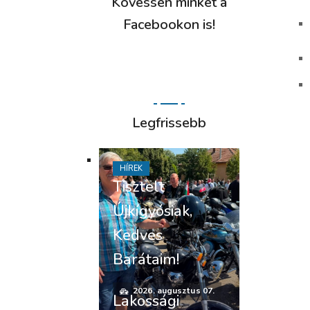
Kövessen minket a
Facebookon is!
Legfrissebb
HÍREK
Tisztelt
Újkígyósiak,
Kedves
Barátaim!
2026. augusztus 07.
Lakossági