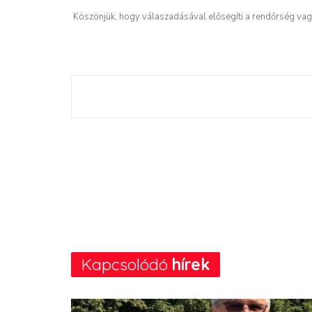
Köszönjük, hogy válaszadásával elősegíti a rendőrség vagy
Kapcsolódó
hírek