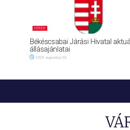
HÍREK
Békéscsabai Járási Hivatal aktuá
állásajánlatai
2026. augusztus 03.
VÁ