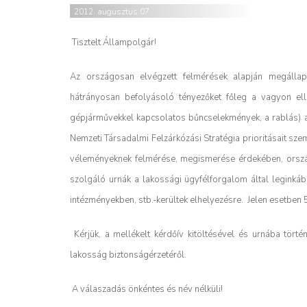
2012. augusztus 07.
Tisztelt Állampolgár!
Az országosan elvégzett felmérések alapján megállapít
hátrányosan befolyásoló tényezőket főleg a vagyon elle
gépjárművekkel kapcsolatos bűncselekmények, a rablás) a g
Nemzeti Társadalmi Felzárkózási Stratégia prioritásait sze
véleményeknek felmérése, megismerése érdekében, országo
szolgáló urnák a lakossági ügyfélforgalom által leginkáb
intézményekben, stb.-kerültek elhelyezésre. Jelen esetbe
Kérjük, a mellékelt kérdőív kitöltésével és urnába tört
lakosság biztonságérzetéről.
A válaszadás önkéntes és név nélküli!