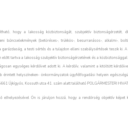
ható, hogy a lakosság közbiztonságát, szubjektív biztonságérzetét, é
ni bűncselekmények (betöréses-, trükkös-, besurranásos-, alkalmi-, bolt
arázdaság, a testi sértés és a tulajdon elleni szabálysértések teszik ki. 
m előtt tartva a lakosság szubjektív biztonságérzetének és a közbiztonságga
san egységes kérdőívet adott ki. A kérdőív, valamint a kitöltött kérdőíve
b érintett helyszíneken- önkormányzatok ügyfélfogadási helyein egészségüg
n 5661 Újkígyós, Kossuth utca 41. szám alatt található POLGÁRMESTERI HIV
énő elhelyezésével Ön is járuljon hozzá, hogy a rendőrség objektív képet