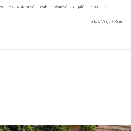
on- és közbiztonság további erősítését szolgáló intézkedéseit!
Békés Megyei Rendőr-f