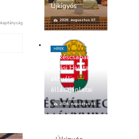
Újkígyós
2026. augusztus 07.
őkapitányság
HÍREK
Békéscsabai
Járási Hivatal
aktuális
állásajánlatai
2026. augusztus 03.