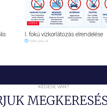
HÍREK
lis
I. fokú vízkorlátozás elrendelése
2026. július 31.
KÉDÉSE VAN?
RJUK MEGKERESÉS