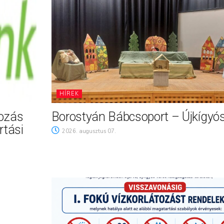
HÍREK
tozás
Borostyán Bábcsoport – Újkígyó
rtási
2026. augusztus 07.