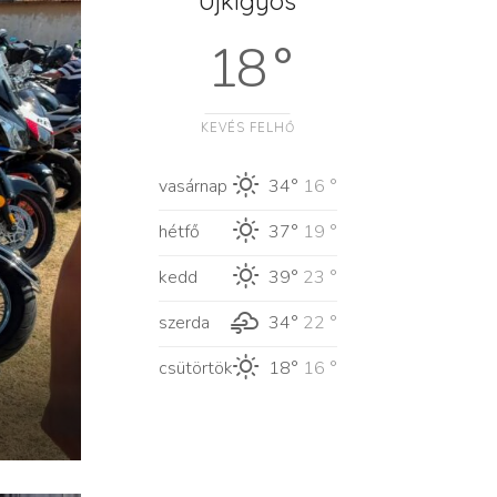
Újkígyós
18 °
KEVÉS FELHŐ
vasárnap
34°
16 °
hétfő
37°
19 °
kedd
39°
23 °
szerda
34°
22 °
csütörtök
18°
16 °