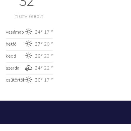
32 °
TISZTA ÉGBOLT
vasárnap
34°
17 °
hétfő
37°
20 °
kedd
39°
23 °
szerda
34°
22 °
csütörtök
30°
17 °