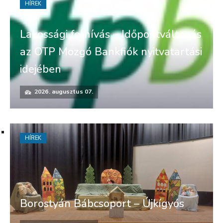
HÍREK
Lakossági felhívás – Időpontváltozás
az OTP Mozgó Bankfiók nyitvatartási
idejében
2026. augusztus 07.
HÍREK
Borostyán Bábcsoport – Újkígyós