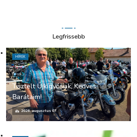
Legfrissebb
HÍREK
Tisztelt Újkígyósiak, Kedves
Barátaim!
2026. augusztus 07.