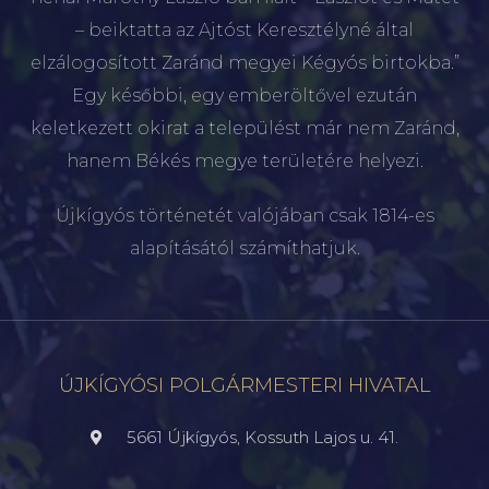
– beiktatta az Ajtóst Keresztélyné által
elzálogosított Zaránd megyei Kégyós birtokba.”
Egy későbbi, egy emberöltővel ezután
keletkezett okirat a települést már nem Zaránd,
hanem Békés megye területére helyezi.
Újkígyós történetét valójában csak 1814-es
alapításától számíthatjuk.
ÚJKÍGYÓSI POLGÁRMESTERI HIVATAL
5661 Újkígyós, Kossuth Lajos u. 41.