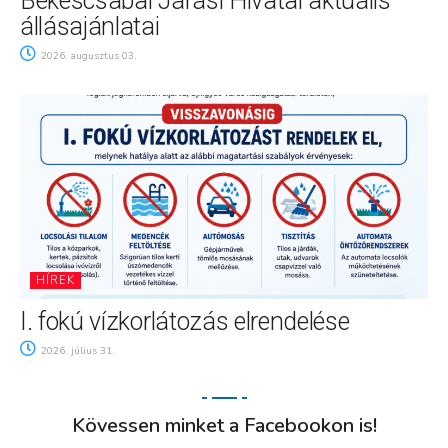
Békéscsabai Járási Hivatal aktuális
állásajánlatai
2026. augusztus 03.
HÍREK
I. fokú vízkorlátozás elrendelése
2026. július 31.
Kövessen minket a Facebookon is!