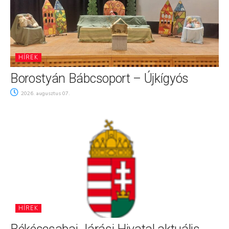
HÍREK
Borostyán Bábcsoport – Újkígyós
2026. augusztus 07.
HÍREK