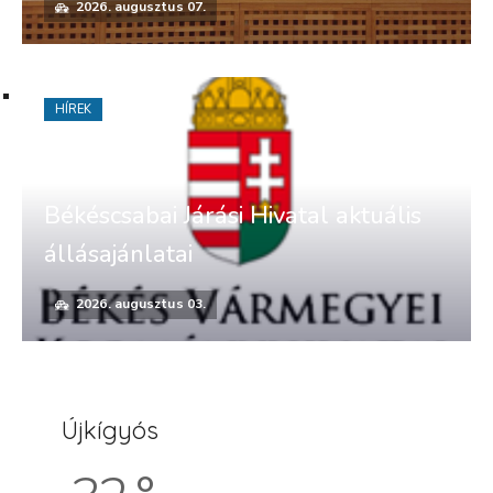
2026. augusztus 07.
HÍREK
Békéscsabai Járási Hivatal aktuális
állásajánlatai
2026. augusztus 03.
Újkígyós