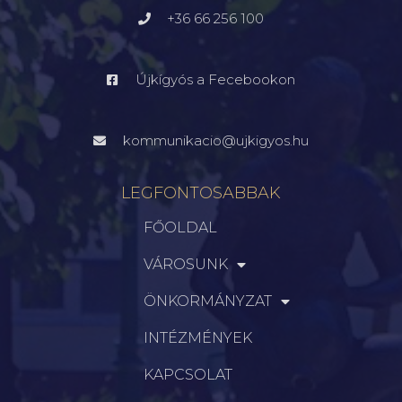
+36 66 256 100
Újkígyós a Fecebookon
kommunikacio@ujkigyos.hu
LEGFONTOSABBAK
FŐOLDAL
VÁROSUNK
ÖNKORMÁNYZAT
INTÉZMÉNYEK
KAPCSOLAT