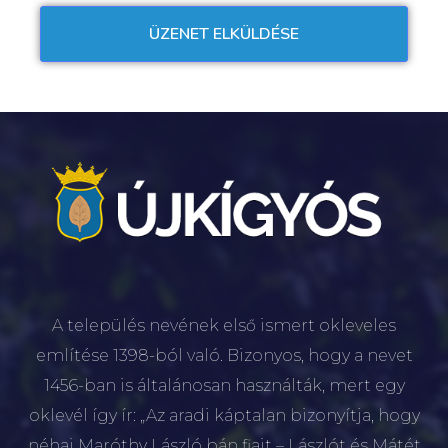
A település nevének első ismert okleveles
említése 1398-ból való. Bizonyos, hogy a nevet
1456-ban is általánosan használták, mert egy
oklevél így ír: „Az aradi káptalan bizonyítja, hogy
néhai Maróthy László bán fiait – Lászlót és Mátét