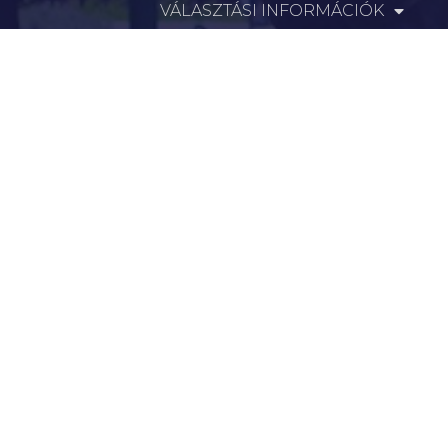
VÁLASZTÁSI INFORMÁCIÓK
INFORMÁCIÓK
Hírek
Aktualitások
Történelem
Infrastruktúra
Szervezetek
Civil Szervezetek
Hasznos Linkek
LEGFRISSEBB