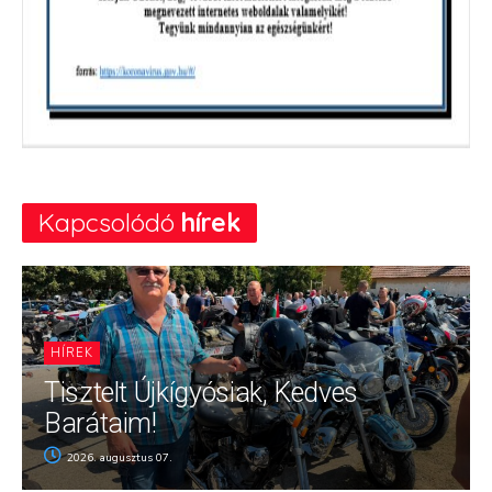
Kapcsolódó
hírek
HÍREK
Tisztelt Újkígyósiak, Kedves
Barátaim!
2026. augusztus 07.