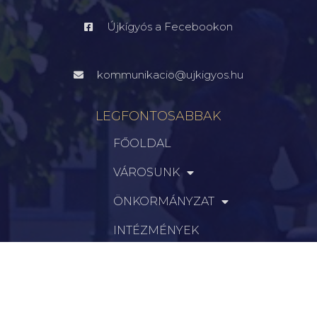
Újkígyós a Fecebookon
kommunikacio@ujkigyos.hu
LEGFONTOSABBAK
FŐOLDAL
VÁROSUNK
ÖNKORMÁNYZAT
INTÉZMÉNYEK
KAPCSOLAT
VÁLASZTÁSI INFORMÁCIÓK