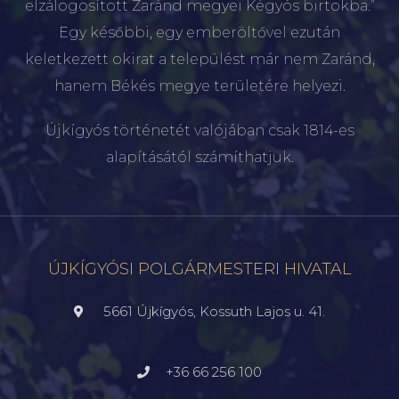
elzálogosított Zaránd megyei Kégyós birtokba.”
Egy későbbi, egy emberöltővel ezután
keletkezett okirat a települést már nem Zaránd,
hanem Békés megye területére helyezi.
Újkígyós történetét valójában csak 1814-es
alapításától számíthatjuk.
ÚJKÍGYÓSI POLGÁRMESTERI HIVATAL
5661 Újkígyós, Kossuth Lajos u. 41.
+36 66 256 100