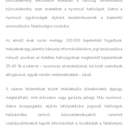
bűncselekmény elkövetése esetében a hatóság félrevezetése
bűncselekmény, ezen esetekben a nyomozó hatóságok, illetve a
nyomozó ügyészségek eljárást kezdeményeznek a bejelentő
azonosítására, felelősségre vonására.
Az elmúlt évek során mintegy 100.000 bejelentést fogadtunk,
melyeknek egy jelentős hányada információkérésre, jogi tanácsadásra
irányult, azonban az illetékes hatóságoknak megküldött bejelentések
35-40 %-a sikerrel – nyomozás elrendelésével, körözött személyek
elfogásával, egyéb rendőri intézkedésekkel – zárult.
A sikeres felderítések között intellektuális bűnelkövetés éppúgy
megtalálható, mint erőszakos vagy garázda jellegű. Más nyomozó,
illetve közigazgatási eljárás lefolytatására jogosult hatóságok
hatáskörébe tartozó bűncselekményekről, valamint
szabálysértésekről kapott információkat is továbbítják a Telefontanú