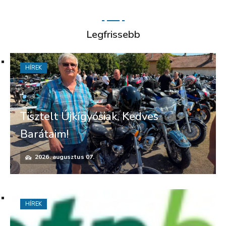
Legfrissebb
HÍREK
Tisztelt Újkígyósiak, Kedves
Barátaim!
2026. augusztus 07.
HÍREK