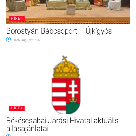
HÍREK
Borostyán Bábcsoport – Újkígyós
2026. augusztus 07.
HÍREK
Békéscsabai Járási Hivatal aktuális
állásajánlatai