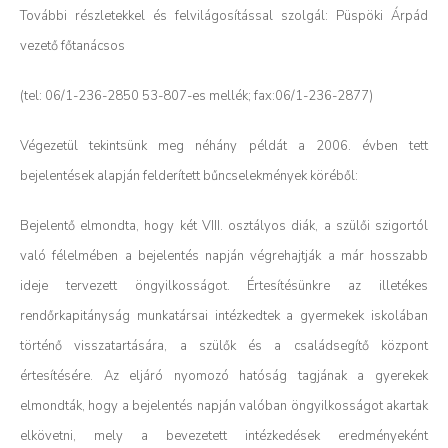
További részletekkel és felvilágosítással szolgál: Püspöki Árpád
vezető főtanácsos
(tel: 06/1-236-2850 53-807-es mellék; fax:06/1-236-2877)
Végezetül tekintsünk meg néhány példát a 2006. évben tett
bejelentések alapján felderített bűncselekmények köréből:
Bejelentő elmondta, hogy két VIII. osztályos diák, a szülői szigortól
való félelmében a bejelentés napján végrehajtják a már hosszabb
ideje tervezett öngyilkosságot. Értesítésünkre az illetékes
rendőrkapitányság munkatársai intézkedtek a gyermekek iskolában
történő visszatartására, a szülők és a családsegítő központ
értesítésére. Az eljáró nyomozó hatóság tagjának a gyerekek
elmondták, hogy a bejelentés napján valóban öngyilkosságot akartak
elkövetni, mely a bevezetett intézkedések eredményeként