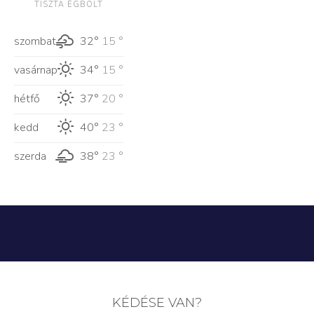
TISZTA ÉGBOLT
szombat
32°
15 °
vasárnap
34°
15 °
hétfő
37°
20 °
kedd
40°
23 °
szerda
38°
23 °
KÉDÉSE VAN?