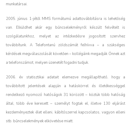
munkatársai.
2005. június 1-jétől MMS formátumú adattovábbításra is lehetőség
van. Elküldhet akár egy bűncselekményről készült felvételt is
szolgálatunkhoz, melyet az intézkedésre jogosított szervhez
továbbítunk. A Telefontanú zöldszámát felhívva – a szükséges
kérdések megválaszolását követően – kollégáink megadják Önnek azt
a telefonszámot, melyen üzenetét fogadni tudjuk.
2006. év statisztikai adatait elemezve megállapítható, hogy a
továbbított jelentések alapján a hatáskörrel és illetékességgel
rendelkező nyomozó hatóságok 31 körözött – köztük több hatóság
által, több éve keresett – személyt fogtak el, illetve 130 eljárást
kezdeményeztek élet elleni, kábítószerrel kapcsolatos, vagyon elleni
stb. bűncselekmények elkövetése miatt.