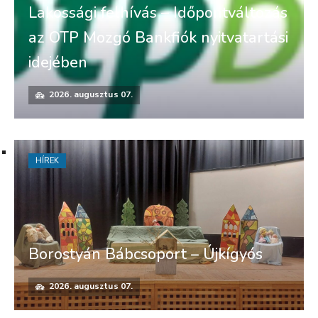
Lakossági felhívás – Időpontváltozás
az OTP Mozgó Bankfiók nyitvatartási
idejében
2026. augusztus 07.
HÍREK
Borostyán Bábcsoport – Újkígyós
2026. augusztus 07.