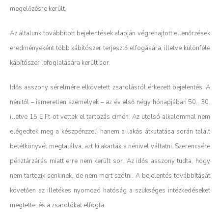
megelőzésre került.
Az általunk továbbított bejelentések alapján végrehajtott ellenőrzések
eredményeként több kábítószer terjesztő elfogására, illetve különféle
kábítószer lefoglalására került sor.
Idős asszony sérelmére elkövetett zsarolásról érkezett bejelentés. A
nénitől – ismeretlen személyek – az év első négy hónapjában 50., 30.
illetve 15 E Ft-ot vettek el tartozás címén. Az utolsó alkalommal nem
elégedtek meg a készpénzzel, hanem a lakás átkutatása során talált
betétkönyvét megtalálva, azt ki akarták a nénivel váltatni. Szerencsére
pénztárzárás miatt erre nem került sor. Az idős asszony tudta, hogy
nem tartozik senkinek, de nem mert szólni. A bejelentés továbbítását
követően az illetékes nyomozó hatóság a szükséges intézkedéseket
megtette, és a zsarolókat elfogta.