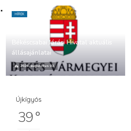
HÍREK
Békéscsabai Járási Hivatal aktuális
állásajánlatai
2026. augusztus 03.
Újkígyós
39 °