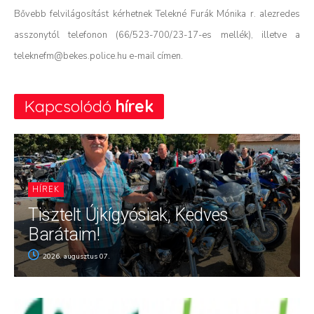
Bővebb felvilágosítást kérhetnek Telekné Furák Mónika r. alezredes
asszonytól telefonon (66/523-700/23-17-es mellék), illetve a
teleknefm@bekes.police.hu e-mail címen.
Kapcsolódó
hírek
HÍREK
Tisztelt Újkígyósiak, Kedves
Barátaim!
2026. augusztus 07.