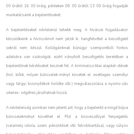
00 órától 16. 00 óráig, pénteken 08. 00 órától 13. 00 óráig fogadják
munkatársaink a bejelentéseket.
A bejelentéseket névtelenül tehetik meg. A hívások fogadásakor
készülékeink a hívószámot nem jelzik ki, hangfelvétel a beszélgeté
sekről nem készül. Kollégáinknak bűnügyi szempontból fontos
adatokra van szükségük, ezért irányított beszélgetés keretében a
bejelentőnek kérdéseket tesznek fel. A kriminalisz-tikai alapkér-dések
(hol, ki/kik, milyen bűncselek-ményt követek el, esetleges személyi
vagy tárgyi bizonyítékok holléte stb.) megválaszolása a nyomo-zás
sikeres- ségéhez járulhatnak hozzá.
A névtelenség azonban nem jelenti azt, hogy a bejelentő e mögé bújva
bűncselekményt követhet el. Pld: a közveszéllyel fenyegetés
(valamely iskola, üzem, pénzintézet stb. felrobbantása), vagy súlyos