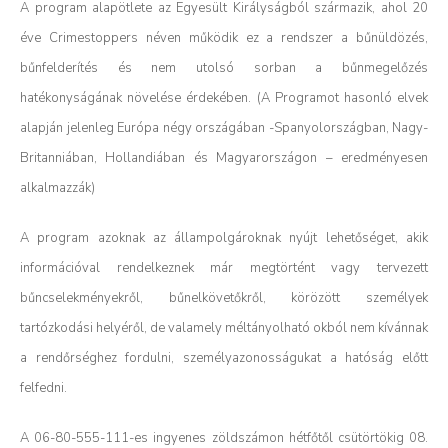
A program alapötlete az Egyesült Királyságból származik, ahol 20
éve Crimestoppers néven működik ez a rendszer a bűnüldözés,
bűnfelderítés és nem utolsó sorban a bűnmegelőzés
hatékonyságának növelése érdekében. (A Programot hasonló elvek
alapján jelenleg Európa négy országában -Spanyolországban, Nagy-
Britanniában, Hollandiában és Magyarországon – eredményesen
alkalmazzák)
A program azoknak az állampolgároknak nyújt lehetőséget, akik
információval rendelkeznek már megtörtént vagy tervezett
bűncselekményekről, bűnelkövetőkről, körözött személyek
tartózkodási helyéről, de valamely méltányolható okból nem kívánnak
a rendőrséghez fordulni, személyazonosságukat a hatóság előtt
felfedni.
A 06-80-555-111-es ingyenes zöldszámon hétfőtől csütörtökig 08.