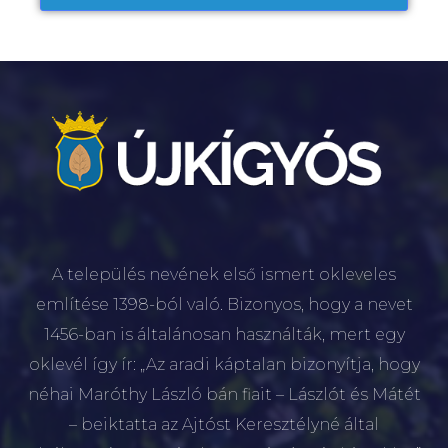
A település nevének első ismert okleveles
említése 1398-ból való. Bizonyos, hogy a nevet
1456-ban is általánosan használták, mert egy
oklevél így ír: „Az aradi káptalan bizonyítja, hogy
néhai Maróthy László bán fiait – Lászlót és Mátét
– beiktatta az Ajtóst Keresztélyné által