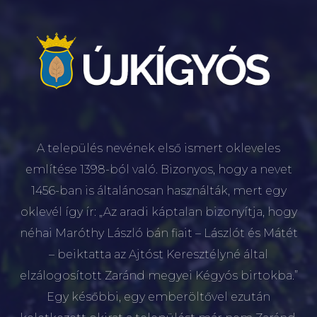
A település nevének első ismert okleveles
említése 1398-ból való. Bizonyos, hogy a nevet
1456-ban is általánosan használták, mert egy
oklevél így ír: „Az aradi káptalan bizonyítja, hogy
néhai Maróthy László bán fiait – Lászlót és Mátét
– beiktatta az Ajtóst Keresztélyné által
elzálogosított Zaránd megyei Kégyós birtokba.”
Egy későbbi, egy emberöltővel ezután