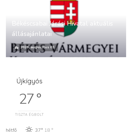
Békéscsabai Járási Hivatal aktuális
állásajánlatai
2026. augusztus 03.
Újkígyós
27 °
TISZTA ÉGBOLT
hétfő
37°
18 °