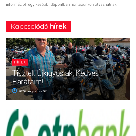
információt egy később időpontban honlapunkon olvashatnak.
Kapcsolódó
hírek
HÍREK
Tisztelt Újkígyósiak, Kedves
Barátaim!
2026. augusztus 07.