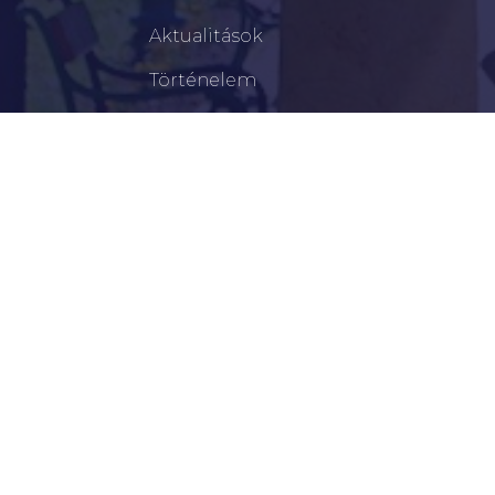
Aktualitások
Történelem
Infrastruktúra
Szervezetek
Civil Szervezetek
Hasznos Linkek
LEGFRISSEBB
Tisztelt Újkígyósiak, Kedves Barátaim!
Lakossági Felhívás – Időpontváltozás Az OTP
Mozgó Bankfiók Nyitvatartási Idejében