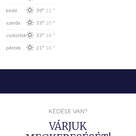
kedd
39°
22 °
szerda
33°
20 °
csütörtök
33°
16 °
péntek
21°
16 °
KÉDÉSE VAN?
VÁRJUK