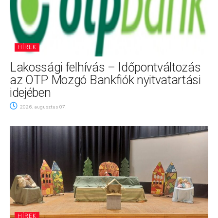
HÍREK
Lakossági felhívás – Időpontváltozás
az OTP Mozgó Bankfiók nyitvatartási
idejében
2026. augusztus 07.
HÍREK