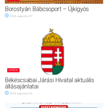
Borostyán Bábcsoport – Újkígyós
2026. augusztus 07.
HÍREK
Békéscsabai Járási Hivatal aktuális
állásajánlatai
2026. augusztus 03.