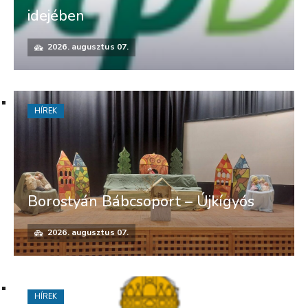
idejében
2026. augusztus 07.
HÍREK
Borostyán Bábcsoport – Újkígyós
2026. augusztus 07.
HÍREK