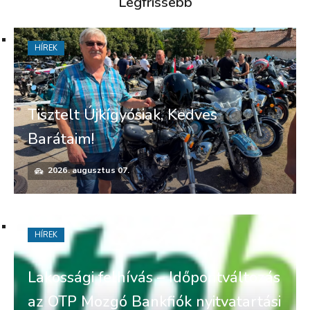
Legfrissebb
HÍREK
Tisztelt Újkígyósiak, Kedves
Barátaim!
2026. augusztus 07.
HÍREK
Lakossági felhívás – Időpontváltozás
az OTP Mozgó Bankfiók nyitvatartási