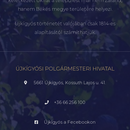
keletkezett okirat a települést már nem Zaránd,
hanem Békés megye területére helyezi.
Újkígyós történetét valójában csak 1814-es
alapításától számíthatjuk.
ÚJKÍGYÓSI POLGÁRMESTERI HIVATAL
5661 Újkígyós, Kossuth Lajos u. 41.
+36 66 256 100
Újkígyós a Fecebookon