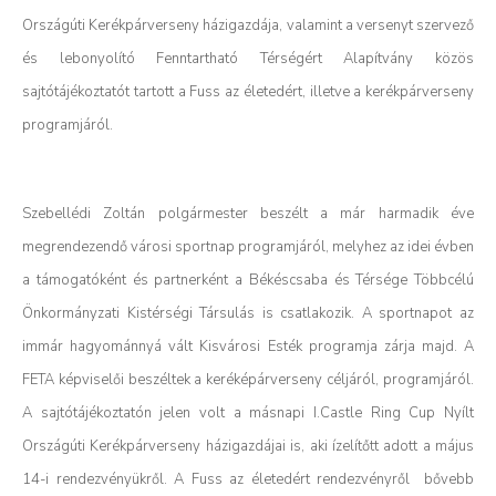
Országúti Kerékpárverseny házigazdája, valamint a versenyt szervező
és lebonyolító Fenntartható Térségért Alapítvány közös
sajtótájékoztatót tartott a Fuss az életedért, illetve a kerékpárverseny
programjáról.
Szebellédi Zoltán polgármester beszélt a már harmadik éve
megrendezendő városi sportnap programjáról, melyhez az idei évben
a támogatóként és partnerként a Békéscsaba és Térsége Többcélú
Önkormányzati Kistérségi Társulás is csatlakozik. A sportnapot az
immár hagyománnyá vált Kisvárosi Esték programja zárja majd. A
FETA képviselői beszéltek a keréképárverseny céljáról, programjáról.
A sajtótájékoztatón jelen volt a másnapi I.Castle Ring Cup Nyílt
Országúti Kerékpárverseny házigazdájai is, aki ízelítőtt adott a május
14-i rendezvényükről. A Fuss az életedért rendezvényről bővebb