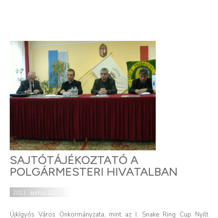
SAJTÓTÁJÉKOZTATÓ A
POLGÁRMESTERI HIVATALBAN
2011. április 20.
Újkígyós Város Önkormányzata, mint az I. Snake Ring Cup Nyílt