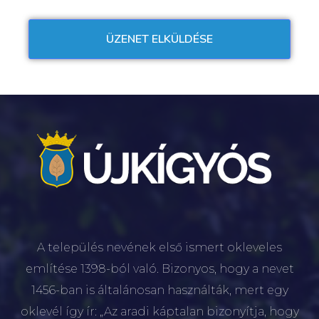
A település nevének első ismert okleveles
említése 1398-ból való. Bizonyos, hogy a nevet
1456-ban is általánosan használták, mert egy
oklevél így ír: „Az aradi káptalan bizonyítja, hogy