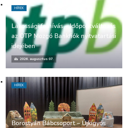
HÍREK
Lakossági felhívás – Időpontváltozás
az OTP Mozgó Bankfiók nyitvatartási
idejében
2026. augusztus 07.
HÍREK
Borostyán Bábcsoport – Újkígyós