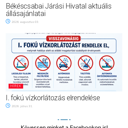
Békéscsabai Járási Hivatal aktuális
állásajánlatai
2026. augusztus 03.
HÍREK
I. fokú vízkorlátozás elrendelése
2026. július 31.
Kövessen minket a Facebookon is!