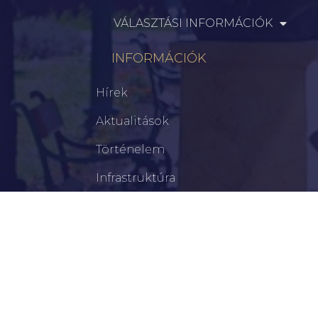
VÁLASZTÁSI INFORMÁCIÓK
INFORMÁCIÓK
Hírek
Aktualitások
Történelem
Infrastruktúra
Szervezetek
Civil Szervezetek
Hasznos Linkek