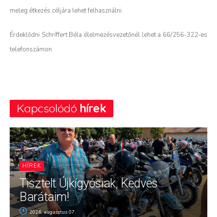
meleg étkezés céljára lehet felhasználni.
Érdeklődni Schríffert Béla élelmezésvezetőnél lehet a 66/256-322-es
telefonszámon.
Kapcsolódó
hírek
HÍREK
Tisztelt Újkígyósiak, Kedves
Barátaim!
2026. augusztus 07.