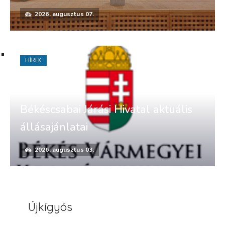
2026. augusztus 07.
HÍREK
Békéscsabai Járási Hivatal aktuális
állásajánlatai
2026. augusztus 03.
Újkígyós