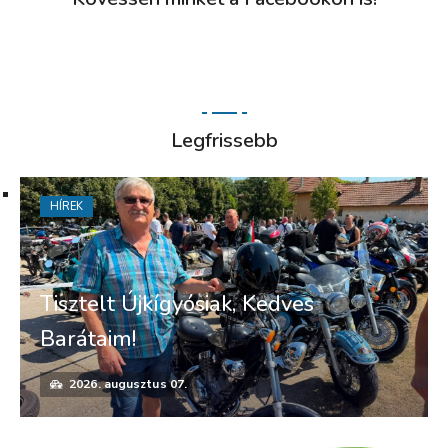
Legfrissebb
HÍREK
Tisztelt Újkígyósiak, Kedves
Barátaim!
2026. augusztus 07.