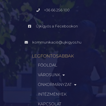
+36 66 256 100
Újkígyós a Fecebookon
kommunikacio@ujkigyos.hu
LEGFONTOSABBAK
FŐOLDAL
VÁROSUNK
ÖNKORMÁNYZAT
INTÉZMÉNYEK
KAPCSOLAT