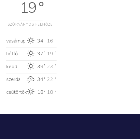
19 °
SZÓRVÁNYOS FELHŐZET
vasárnap
34°
16 °
hétfő
37°
19 °
kedd
39°
23 °
szerda
34°
22 °
csütörtök
18°
18 °