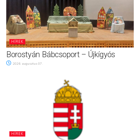
HÍREK
Borostyán Bábcsoport – Újkígyós
2026. augusztus 07.
HÍREK