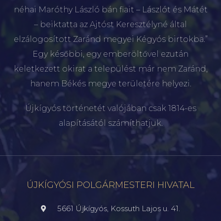
néhai Maróthy László bán fiait – Lászlót és Mátét
– beiktatta az Ajtóst Keresztélyné által
elzálogosított Zaránd megyei Kégyós birtokba.”
Egy későbbi, egy emberöltővel ezután
keletkezett okirat a települést már nem Zaránd,
hanem Békés megye területére helyezi.
Újkígyós történetét valójában csak 1814-es
alapításától számíthatjuk.
ÚJKÍGYÓSI POLGÁRMESTERI HIVATAL
5661 Újkígyós, Kossuth Lajos u. 41.