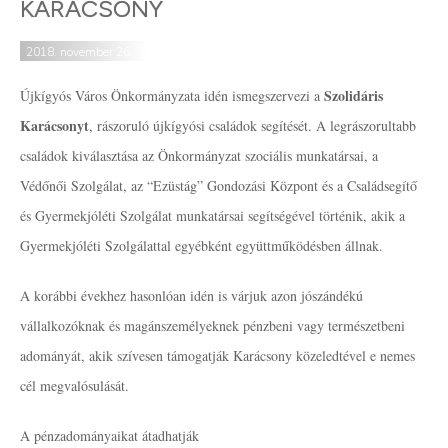
KARÁCSONY
2018. november 26.
Szolidáris
Újkígyós Város Önkormányzata idén ismegszervezi a
Karácsonyt
, rászoruló újkígyósi családok segítését. A legrászorultabb
családok kiválasztása az Önkormányzat szociális munkatársai, a
Védőnői Szolgálat, az “Ezüstág” Gondozási Központ és a Családsegítő
és Gyermekjóléti Szolgálat munkatársai segítségével történik, akik a
Gyermekjóléti Szolgálattal egyébként együttműködésben állnak.
A korábbi évekhez hasonlóan idén is várjuk azon jószándékú
vállalkozóknak és magánszemélyeknek pénzbeni vagy természetbeni
adományát, akik szívesen támogatják Karácsony közeledtével e nemes
cél megvalósulását.
A pénzadományaikat átadhatják