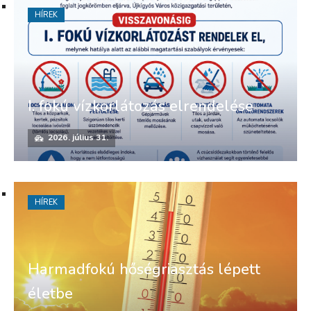
HÍREK
I. fokú vízkorlátozás elrendelése
2026. július 31.
HÍREK
Harmadfokú hőségriasztás lépett
életbe