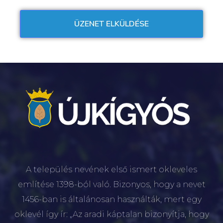
A település nevének első ismert okleveles
említése 1398-ból való. Bizonyos, hogy a nevet
1456-ban is általánosan használták, mert egy
oklevél így ír: „Az aradi káptalan bizonyítja, hogy