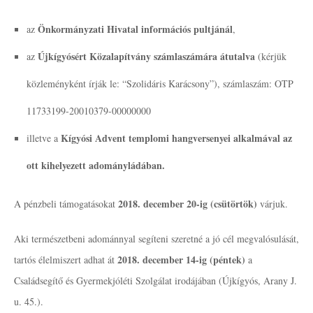
Önkormányzati Hivatal információs pultjánál
az
,
Újkígyósért Közalapítvány számlaszámára átutalva
az
(kérjük
közleményként írják le: “Szolidáris Karácsony”), számlaszám: OTP
11733199-20010379-00000000
Kígyósi Advent templomi hangversenyei alkalmával az
illetve a
ott kihelyezett adományládában.
2018. december 20-ig (csütörtök)
A pénzbeli támogatásokat
várjuk.
Aki természetbeni adománnyal segíteni szeretné a jó cél megvalósulását,
2018. december 14-ig (péntek)
tartós élelmiszert adhat át
a
Családsegítő és Gyermekjóléti Szolgálat irodájában (Újkígyós, Arany J.
u. 45.).