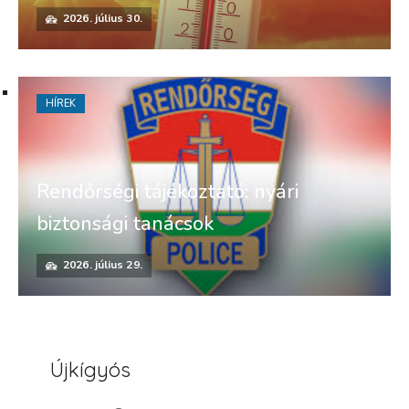
2026. július 30.
HÍREK
Rendőrségi tájékoztató: nyári
biztonsági tanácsok
2026. július 29.
Újkígyós