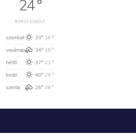
24 °
BORÚS ÉGBOLT
szombat
33°
16 °
vasárnap
34°
18 °
hétfő
37°
21 °
kedd
40°
24 °
szerda
26°
26 °