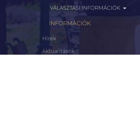
VÁLASZTÁSI INFORMÁCIÓK
INFORMÁCIÓK
Hírek
Aktualitások
Történelem
Infrastruktúra
Szervezetek
Civil Szervezetek
Hasznos Linkek