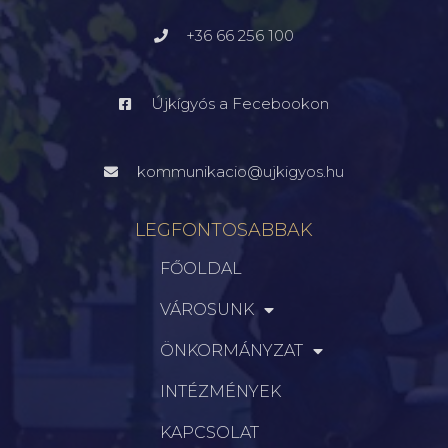
+36 66 256 100
Újkígyós a Fecebookon
kommunikacio@ujkigyos.hu
LEGFONTOSABBAK
FŐOLDAL
VÁROSUNK
ÖNKORMÁNYZAT
INTÉZMÉNYEK
KAPCSOLAT