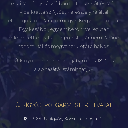
néhai Maróthy László bán fiait – Lászlót és Mátét
– beiktatta az Ajtóst Keresztélyné által
elzálogosított Zaránd megyei Kégyós birtokba.”
Egy későbbi, egy emberöltővel ezután
keletkezett okirat a települést már nem Zaránd,
hanem Békés megye területére helyezi.
Újkígyós történetét valójában csak 1814-es
alapításától számíthatjuk.
ÚJKÍGYÓSI POLGÁRMESTERI HIVATAL
5661 Újkígyós, Kossuth Lajos u. 41.