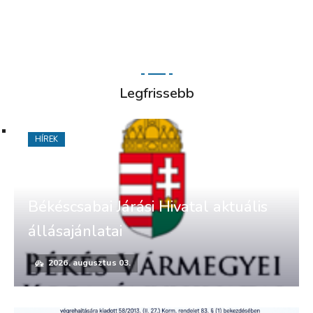
Legfrissebb
HÍREK
Békéscsabai Járási Hivatal aktuális
állásajánlatai
2026. augusztus 03.