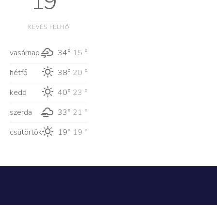
19 °
KEVÉS FELHŐ
vasárnap
34°
15 °
hétfő
38°
20 °
kedd
40°
23 °
szerda
33°
21 °
csütörtök
19°
19 °