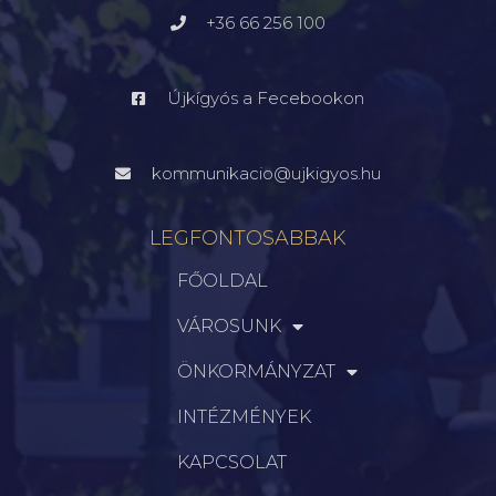
+36 66 256 100
Újkígyós a Fecebookon
kommunikacio@ujkigyos.hu
LEGFONTOSABBAK
FŐOLDAL
VÁROSUNK
ÖNKORMÁNYZAT
INTÉZMÉNYEK
KAPCSOLAT