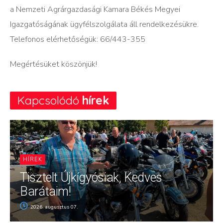
a Nemzeti Agrárgazdasági Kamara Békés Megyei
Igazgatóságának ügyfélszolgálata áll rendelkezésükre.
Telefonos elérhetőségük: 66/443-355
Megértésüket köszönjük!
Kapcsolódó
hírek
HÍREK
Tisztelt Újkígyósiak, Kedves
Barátaim!
2026. augusztus 07.