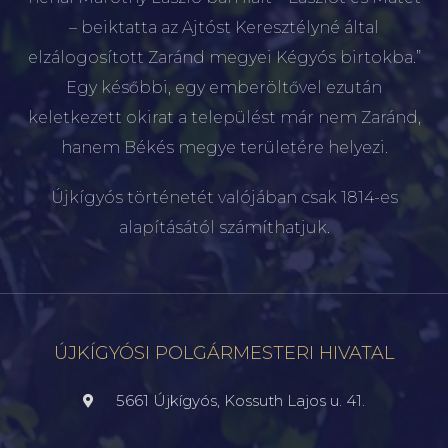
– beiktatta az Ajtóst Keresztélyné által
elzálogosított Zaránd megyei Kégyós birtokba.”
Egy későbbi, egy emberöltővel ezután
keletkezett okirat a települést már nem Zaránd,
hanem Békés megye területére helyezi.
Újkígyós történetét valójában csak 1814-es
alapításától számíthatjuk.
ÚJKÍGYÓSI POLGÁRMESTERI HIVATAL
5661 Újkígyós, Kossuth Lajos u. 41.