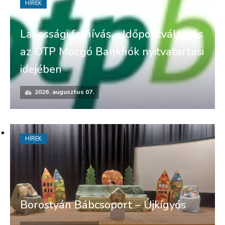
HÍREK
Lakossági felhívás – Időpontváltozás
az OTP Mozgó Bankfiók nyitvatartási
idejében
2026. augusztus 07.
HÍREK
Borostyán Bábcsoport – Újkígyós