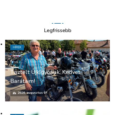
Legfrissebb
HÍREK
Tisztelt Újkígyósiak, Kedves
Barátaim!
2026. augusztus 07.