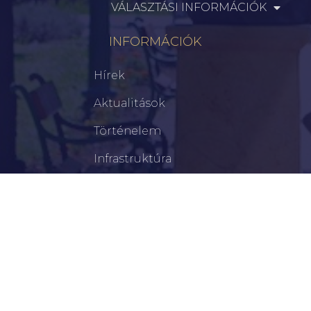
VÁLASZTÁSI INFORMÁCIÓK
INFORMÁCIÓK
Hírek
Aktualitások
Történelem
Infrastruktúra
Szervezetek
Civil Szervezetek
Hasznos Linkek
LEGFRISSEBB