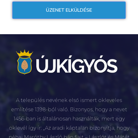
A település nevének első ismert okleveles
említése 1398-ból való. Bizonyos, hogy a nevet
1456-ban is általánosan használták, mert egy
oklevél így ír: „Az aradi káptalan bizonyítja, hogy
néhai Maróthy László bán fiait – Lászlót és Mátét