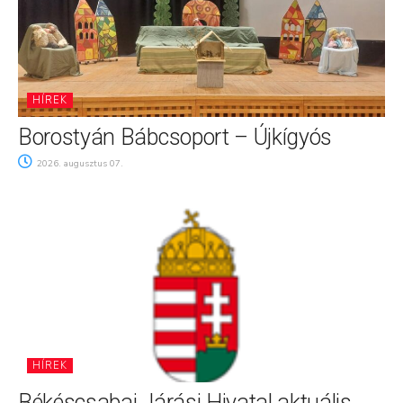
HÍREK
Borostyán Bábcsoport – Újkígyós
2026. augusztus 07.
HÍREK
Békéscsabai Járási Hivatal aktuális