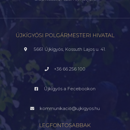
ÚJKÍGYÓSI POLGÁRMESTERI HIVATAL
5661 Újkígyós, Kossuth Lajos u. 41.
+36 66 256 100
Újkígyós a Fecebookon
kommunikacio@ujkigyos.hu
LEGFONTOSABBAK