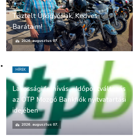
Tisztelt Újkígyósiak, Kedves
Barátaim!
2026. augusztus 07.
HÍREK
Lakossági felhívás – Időpontváltozás
az OTP Mozgó Bankfiók nyitvatartási
idejében
2026. augusztus 07.