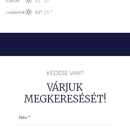
szerda
31°
20 °
csütörtök
33°
15 °
KÉDÉSE VAN?
VÁRJUK
MEGKERESÉSÉT!