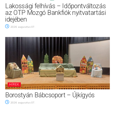
Lakossági felhívás – Időpontváltozás
az OTP Mozgó Bankfiók nyitvatartási
idejében
2026. augusztus 07.
HÍREK
Borostyán Bábcsoport – Újkígyós
2026. augusztus 07.