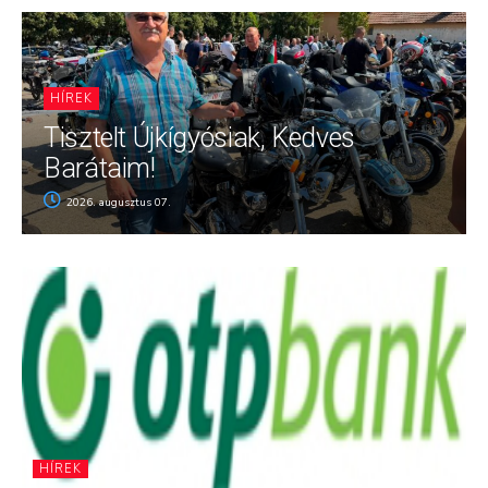
HÍREK
Tisztelt Újkígyósiak, Kedves
Barátaim!
2026. augusztus 07.
HÍREK