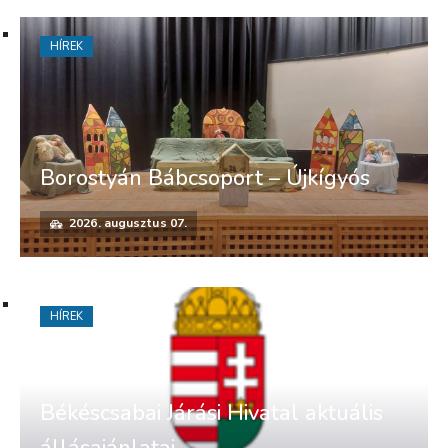
HÍREK
Borostyán Bábcsoport – Újkígyós
2026. augusztus 07.
HÍREK
Békéscsabai Járási Hivatal aktuális
állásajánlatai