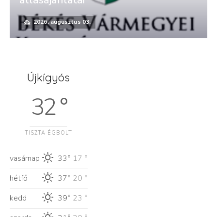
2026. augusztus 03.
Újkígyós
32 °
TISZTA ÉGBOLT
vasárnap
33°
17 °
hétfő
37°
20 °
kedd
39°
23 °