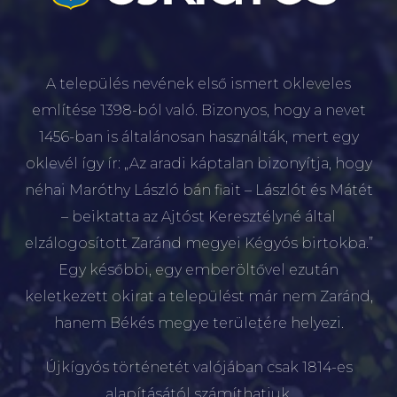
A település nevének első ismert okleveles
említése 1398-ból való. Bizonyos, hogy a nevet
1456-ban is általánosan használták, mert egy
oklevél így ír: „Az aradi káptalan bizonyítja, hogy
néhai Maróthy László bán fiait – Lászlót és Mátét
– beiktatta az Ajtóst Keresztélyné által
elzálogosított Zaránd megyei Kégyós birtokba.”
Egy későbbi, egy emberöltővel ezután
keletkezett okirat a települést már nem Zaránd,
hanem Békés megye területére helyezi.
Újkígyós történetét valójában csak 1814-es
alapításától számíthatjuk.