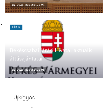
2026. augusztus 07.
HÍREK
Békéscsabai Járási Hivatal aktuális
állásajánlatai
2026. augusztus 03.
Újkígyós