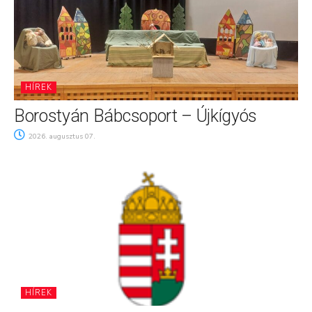
HÍREK
Borostyán Bábcsoport – Újkígyós
2026. augusztus 07.
HÍREK