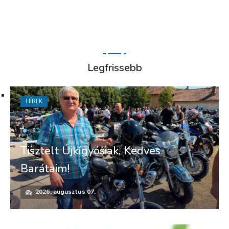
Legfrissebb
HÍREK
Tisztelt Újkígyósiak, Kedves
Barátaim!
2026. augusztus 07.