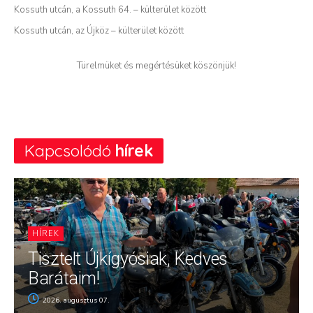
Kossuth utcán, a Kossuth 64. – külterület között
Kossuth utcán, az Újköz – külterület között
Türelmüket és megértésüket köszönjük!
Kapcsolódó
hírek
HÍREK
Tisztelt Újkígyósiak, Kedves
Barátaim!
2026. augusztus 07.