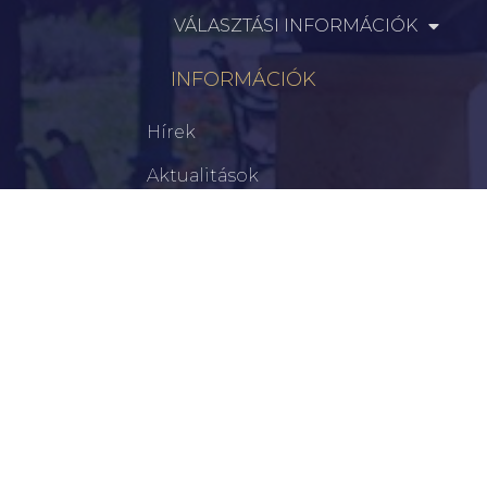
VÁLASZTÁSI INFORMÁCIÓK
INFORMÁCIÓK
Hírek
Aktualitások
Történelem
Infrastruktúra
Szervezetek
Civil Szervezetek
Hasznos Linkek