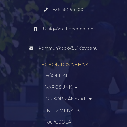
+36 66 256 100
Újkígyós a Fecebookon
kommunikacio@ujkigyos.hu
LEGFONTOSABBAK
FŐOLDAL
VÁROSUNK
ÖNKORMÁNYZAT
INTÉZMÉNYEK
KAPCSOLAT