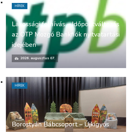
HÍREK
Lakossági felhívás – Időpontváltozás
az OTP Mozgó Bankfiók nyitvatartási
idejében
2026. augusztus 07.
HÍREK
Borostyán Bábcsoport – Újkígyós