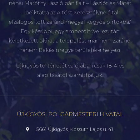
néhai Maróthy László bán fiait – Lászlót és Mátét
– beiktatta az Ajtóst Keresztélyné által
elzálogosított Zaránd megyei Kégyós birtokba.”
Egy későbbi, egy emberöltővel ezután
keletkezett okirat a települést már nem Zaránd,
hanem Békés megye területére helyezi.
Újkígyós történetét valójában csak 1814-es
alapításától számíthatjuk.
ÚJKÍGYÓSI POLGÁRMESTERI HIVATAL
5661 Újkígyós, Kossuth Lajos u. 41.