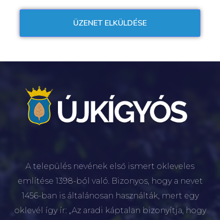
A település nevének első ismert okleveles
említése 1398-ból való. Bizonyos, hogy a nevet
1456-ban is általánosan használták, mert egy
oklevél így ír: „Az aradi káptalan bizonyítja, hogy