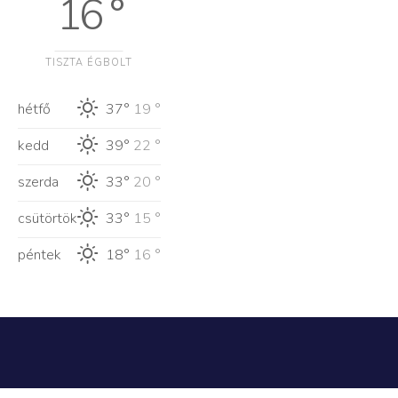
16 °
TISZTA ÉGBOLT
hétfő
37°
19 °
kedd
39°
22 °
szerda
33°
20 °
csütörtök
33°
15 °
péntek
18°
16 °