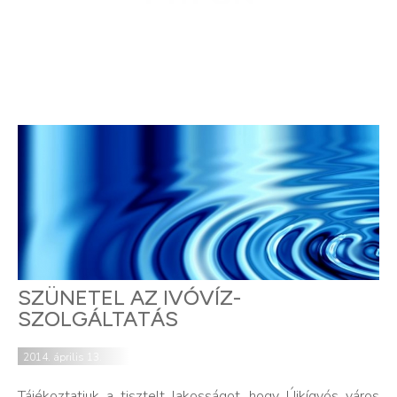
SZÜNETEL AZ IVÓVÍZ-
SZOLGÁLTATÁS
2014. április 13.
Tájékoztatjuk a tisztelt lakosságot, hogy Újkígyós város