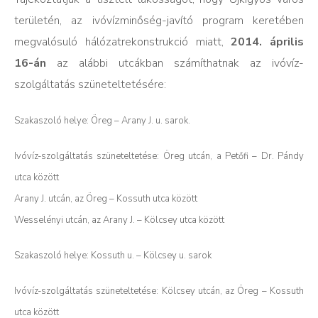
területén, az ivóvízminőség-javító program keretében
megvalósuló hálózatrekonstrukció miatt,
2014. április
16-án
az alábbi utcákban számíthatnak az ivóvíz-
szolgáltatás szüneteltetésére:
Szakaszoló helye: Öreg – Arany J. u. sarok.
Ivóvíz-szolgáltatás szüneteltetése:
Öreg utcán, a Petőfi – Dr. Pándy
utca között
Arany J. utcán, az Öreg – Kossuth utca között
Wesselényi utcán, az Arany J. – Kölcsey utca között
Szakaszoló helye: Kossuth u. – Kölcsey u. sarok
Ivóvíz-szolgáltatás szüneteltetése: Kölcsey utcán, az Öreg – Kossuth
utca között