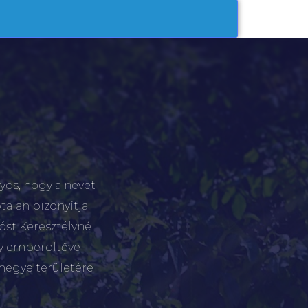
yos, hogy a nevet
talan bizonyítja,
tóst Keresztélyné
gy emberöltővel
megye területére