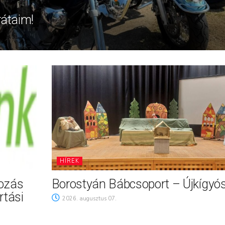
rátaim!
HÍREK
tozás
Borostyán Bábcsoport – Újkígyó
rtási
2026. augusztus 07.