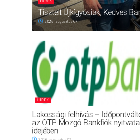
HÍREK
Tisztelt Újkígyósiak, Kedves Ba
2026. augusztus 07.
HÍREK
Lakossági felhívás – Időpontvál
az OTP Mozgó Bankfiók nyitvata
idejében
2026. augusztus 07.