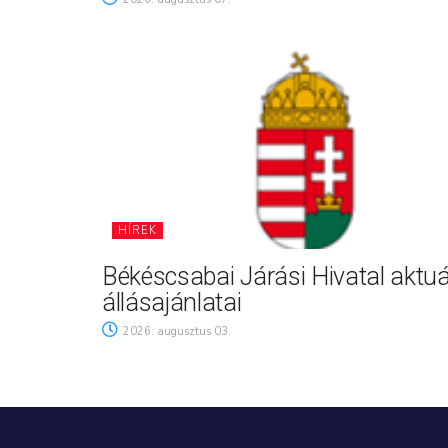
HÍREK
Békéscsabai Járási Hivatal aktuá
állásajánlatai
2026. augusztus 03.