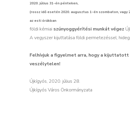
2020. július 31-én pénteken,
(rossz idő esetén 2020. augusztus 1-én szombaton, vagy 
az esti órákban
földi kémiai
szúnyoggyérítési munkát végez
Új
A vegyszer kijuttatása földi permetezéssel, hideg
Felhívjuk a figyelmet arra, hogy a kijuttato
veszélytelen!
Újkígyós, 2020. július 28.
Újkígyós Város Önkormányzata