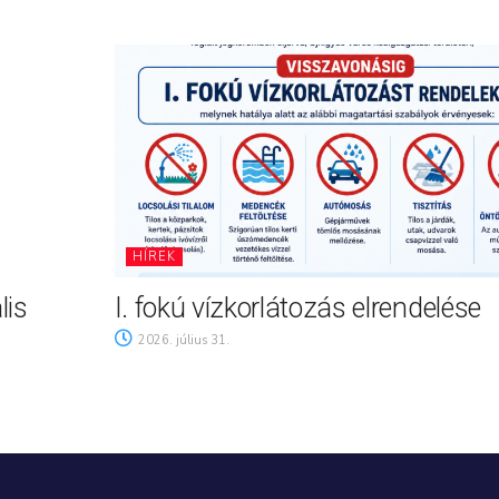
HÍREK
lis
I. fokú vízkorlátozás elrendelése
2026. július 31.