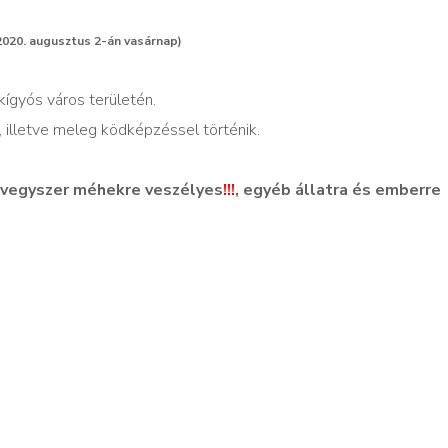
2020. augusztus 2-án vasárnap)
kígyós város területén.
, illetve meleg ködképzéssel történik.
tt vegyszer méhekre veszélyes
!!!
, egyéb állatra és emberre