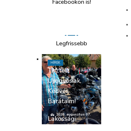
Facebookon is!
Legfrissebb
HÍREK
Tisztelt
Újkígyósiak,
Kedves
Barátaim!
2026. augusztus 07.
Lakossági
felhívás –