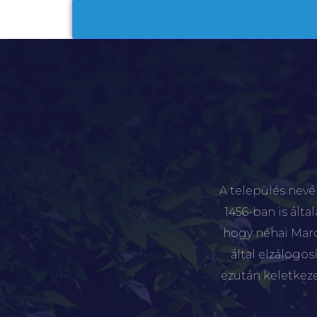
A település nevé
1456-ban is álta
hogy néhai Marót
által elzálogo
ezután keletkez