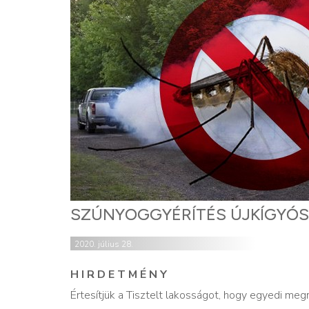
SZÚNYOGGYÉRÍTÉS ÚJKÍGYÓ
2020. július 28.
H I R D E T M É N Y
Értesítjük a Tisztelt lakosságot, hogy egyedi me