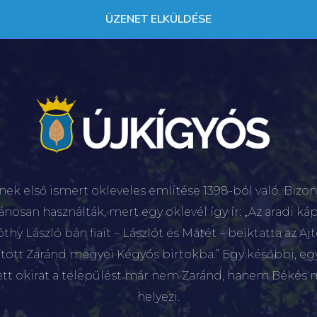
nek első ismert okleveles említése 1398-ból való. Bizon
lánosan használták, mert egy oklevél így ír: „Az aradi káp
hy László bán fiait – Lászlót és Mátét – beiktatta az Aj
sított Zaránd megyei Kégyós birtokba.” Egy későbbi, e
ett okirat a települést már nem Zaránd, hanem Békés 
helyezi.