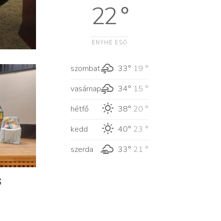
22 °
ENYHE ESŐ
szombat
33°
19 °
vasárnap
34°
15 °
hétfő
38°
20 °
kedd
40°
23 °
szerda
33°
21 °
s