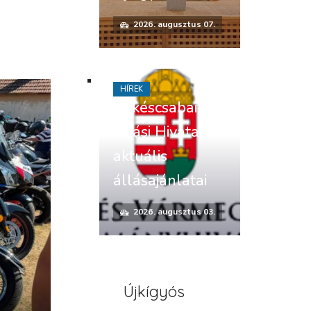
2026. augusztus 07.
HÍREK
Békéscsabai
Járási Hivatal
aktuális
állásajánlatai
2026. augusztus 03.
Újkígyós