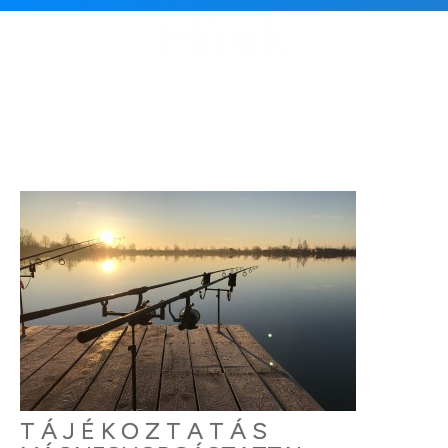
Hírek
T Á J É K O Z T A T Á S