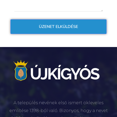
A település nevének első ismert okleveles
említése 1398-ból való. Bizonyos, hogy a nevet