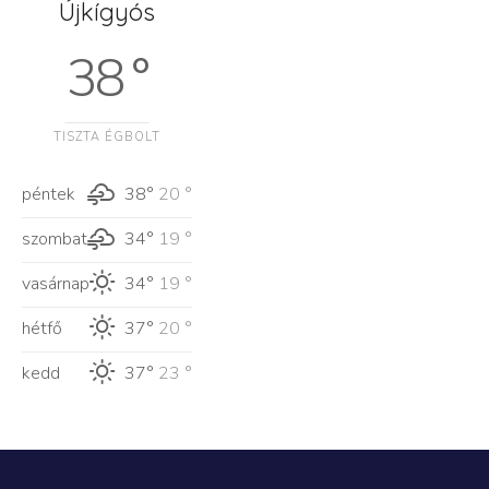
Újkígyós
38 °
TISZTA ÉGBOLT
péntek
38°
20 °
szombat
34°
19 °
vasárnap
34°
19 °
hétfő
37°
20 °
kedd
37°
23 °