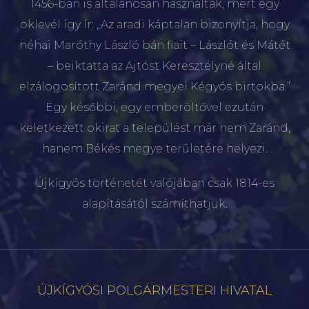
1456-ban is általánosan használták, mert egy
oklevél így ír: „Az aradi káptalan bizonyítja, hogy
néhai Maróthy László bán fiait – Lászlót és Mátét
– beiktatta az Ajtóst Keresztélyné által
elzálogosított Zaránd megyei Kégyós birtokba.”
Egy későbbi, egy emberöltővel ezután
keletkezett okirat a települést már nem Zaránd,
hanem Békés megye területére helyezi.
Újkígyós történetét valójában csak 1814-es
alapításától számíthatjuk.
ÚJKÍGYÓSI POLGÁRMESTERI HIVATAL