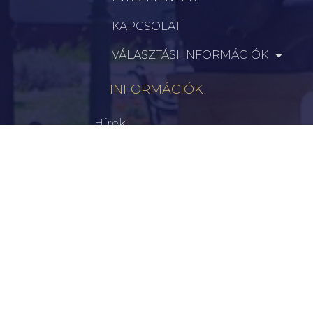
KAPCSOLAT
VÁLASZTÁSI INFORMÁCIÓK
INFORMÁCIÓK
Hírek
Aktualitások
Történelem
Infrastruktúra
Szervezetek
Civil Szervezetek
Hasznos Linkek