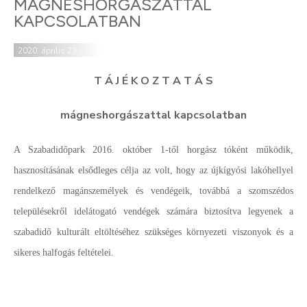
MÁGNESHORGÁSZATTAL
KAPCSOLATBAN
2020. április 23.
T Á J É K O Z T A T Á S
mágneshorgászattal kapcsolatban
A Szabadidőpark 2016. október 1-től horgász tóként működik,
hasznosításának elsődleges célja az volt, hogy az újkígyósi lakóhellyel
rendelkező magánszemélyek és vendégeik, továbbá a szomszédos
településekről idelátogató vendégek számára biztosítva legyenek a
szabadidő kulturált eltöltéséhez szükséges környezeti viszonyok és a
sikeres halfogás feltételei.