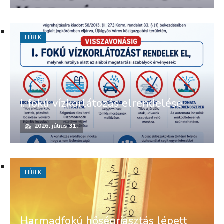
HÍREK
I. fokú vízkorlátozás elrendelése
2026. július 31.
HÍREK
Harmadfokú hőségriasztás lépett