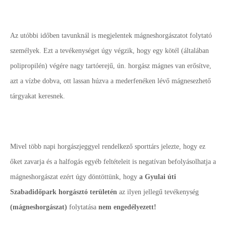
Az utóbbi időben tavunknál is megjelentek mágneshorgászatot folytató
személyek. Ezt a tevékenységet úgy végzik, hogy egy kötél (általában
polipropilén) végére nagy tartóerejű, ún. horgász mágnes van erősítve,
azt a vízbe dobva, ott lassan húzva a mederfenéken lévő mágnesezhető
tárgyakat keresnek.
Mivel több napi horgászjeggyel rendelkező sporttárs jelezte, hogy ez
őket zavarja és a halfogás egyéb feltételeit is negatívan befolyásolhatja a
mágneshorgászat ezért úgy döntöttünk, hogy
a Gyulai úti
Szabadidőpark horgásztó területén
az ilyen jellegű tevékenység
(mágneshorgászat)
folytatása
nem engedélyezett!