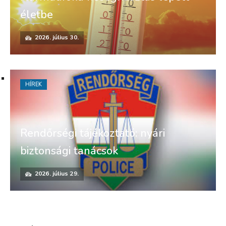
életbe
2026. július 30.
HÍREK
Rendőrségi tájékoztató: nyári
biztonsági tanácsok
2026. július 29.