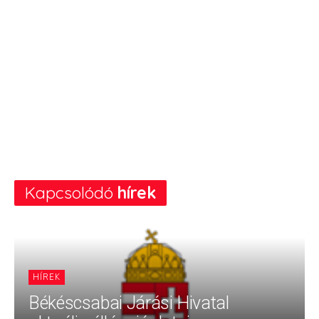
Kapcsolódó
hírek
HÍREK
Békéscsabai Járási Hivatal