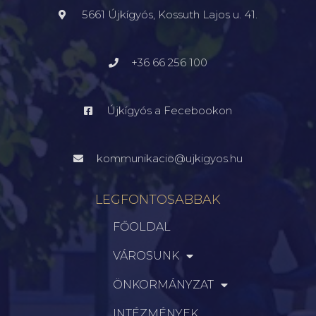
5661 Újkígyós, Kossuth Lajos u. 41.
+36 66 256 100
Újkígyós a Fecebookon
kommunikacio@ujkigyos.hu
LEGFONTOSABBAK
FŐOLDAL
VÁROSUNK
ÖNKORMÁNYZAT
INTÉZMÉNYEK