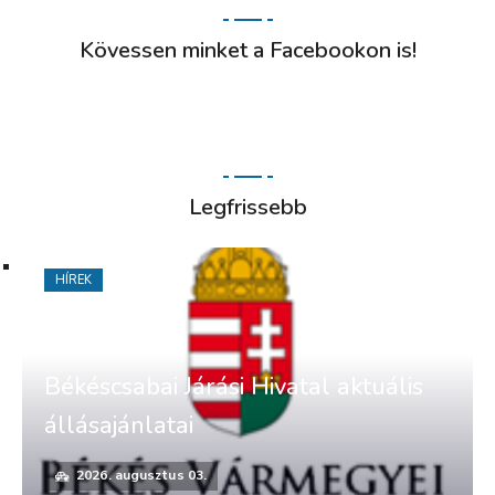
Kövessen minket a Facebookon is!
Legfrissebb
HÍREK
Békéscsabai Járási Hivatal aktuális
állásajánlatai
2026. augusztus 03.