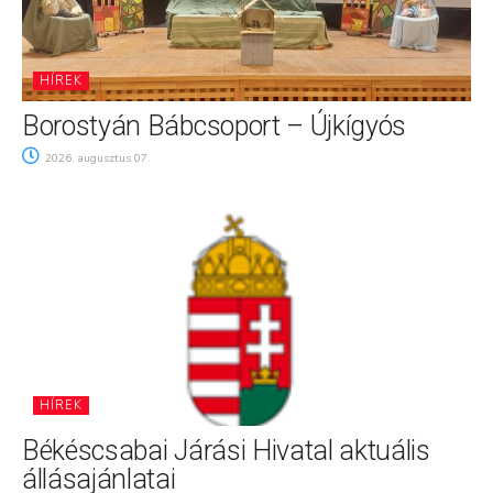
HÍREK
Borostyán Bábcsoport – Újkígyós
2026. augusztus 07.
HÍREK
Békéscsabai Járási Hivatal aktuális
állásajánlatai