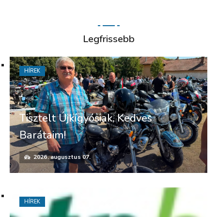
Legfrissebb
HÍREK
Tisztelt Újkígyósiak, Kedves
Barátaim!
2026. augusztus 07.
HÍREK