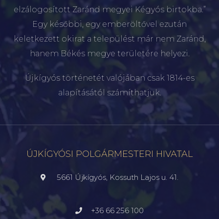
elzálogosított Zaránd megyei Kégyós birtokba.”
Egy későbbi, egy emberöltővel ezután
keletkezett okirat a települést már nem Zaránd,
hanem Békés megye területére helyezi.
Újkígyós történetét valójában csak 1814-es
alapításától számíthatjuk.
ÚJKÍGYÓSI POLGÁRMESTERI HIVATAL
5661 Újkígyós, Kossuth Lajos u. 41.
+36 66 256 100