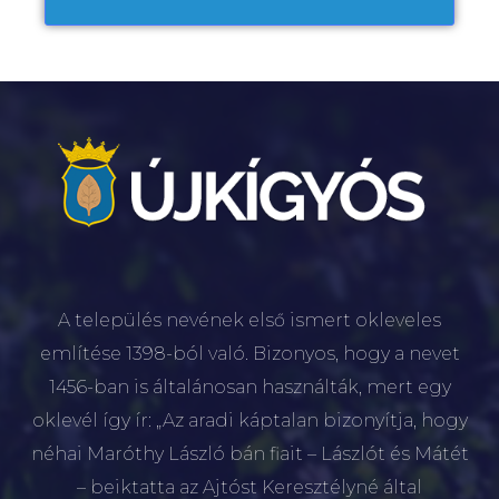
A település nevének első ismert okleveles
említése 1398-ból való. Bizonyos, hogy a nevet
1456-ban is általánosan használták, mert egy
oklevél így ír: „Az aradi káptalan bizonyítja, hogy
néhai Maróthy László bán fiait – Lászlót és Mátét
– beiktatta az Ajtóst Keresztélyné által