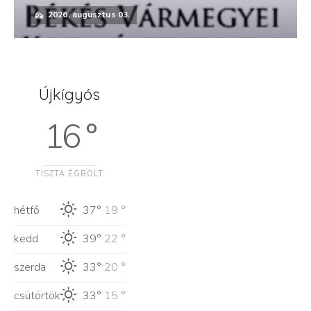
2026. augusztus 03.
Újkígyós
16 °
TISZTA ÉGBOLT
hétfő
37°
19 °
kedd
39°
22 °
szerda
33°
20 °
csütörtök
33°
15 °