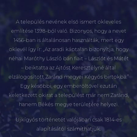
A település nevének első ismert okleveles
említése 1398-ból való. Bizonyos, hogy a nevet
1456-ban is általánosan használták, mert egy
oklevél így ír: „Az aradi káptalan bizonyítja, hogy
néhai Maróthy László bán fiait – Lászlót és Mátét
– beiktatta az Ajtóst Keresztélyné által
elzálogosított Zaránd megyei Kégyós birtokba.”
Egy későbbi, egy emberöltővel ezután
keletkezett okirat a települést már nem Zaránd,
hanem Békés megye területére helyezi.
Újkígyós történetét valójában csak 1814-es
alapításától számíthatjuk.