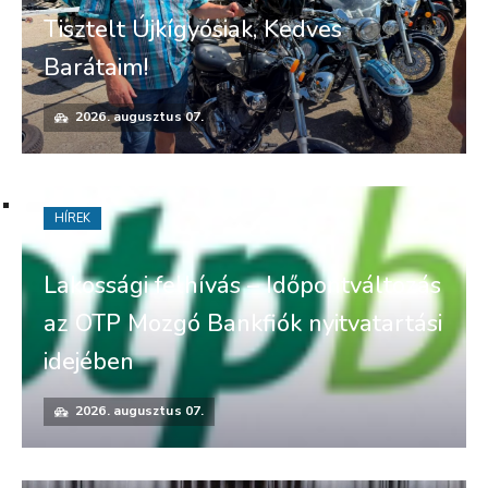
Tisztelt Újkígyósiak, Kedves
Barátaim!
2026. augusztus 07.
HÍREK
Lakossági felhívás – Időpontváltozás
az OTP Mozgó Bankfiók nyitvatartási
idejében
2026. augusztus 07.