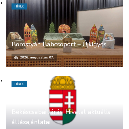
HÍREK
Borostyán Bábcsoport – Újkígyós
2026. augusztus 07.
HÍREK
Békéscsabai Járási Hivatal aktuális
állásajánlatai