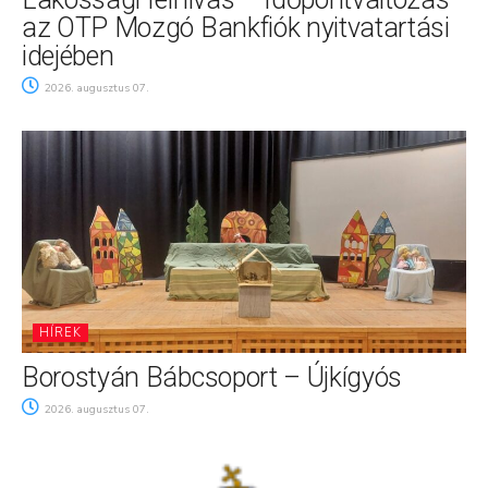
az OTP Mozgó Bankfiók nyitvatartási
idejében
2026. augusztus 07.
HÍREK
Borostyán Bábcsoport – Újkígyós
2026. augusztus 07.