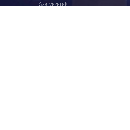
Szervezetek
Civil Szervezetek
Hasznos Linkek
LEGFRISSEBB
Tisztelt Újkígyósiak, Kedves Barátaim!
Lakossági Felhívás – Időpontváltozás Az OTP
Mozgó Bankfiók Nyitvatartási Idejében
Borostyán Bábcsoport – Újkígyós
Békéscsabai Járási Hivatal Aktuális Állásajánlatai
I. Fokú Vízkorlátozás Elrendelése