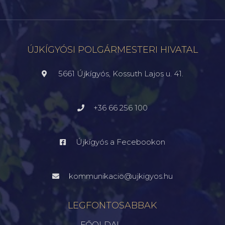
ÚJKÍGYÓSI POLGÁRMESTERI HIVATAL
5661 Újkígyós, Kossuth Lajos u. 41.
+36 66 256 100
Újkígyós a Fecebookon
kommunikacio@ujkigyos.hu
LEGFONTOSABBAK
FŐOLDAL