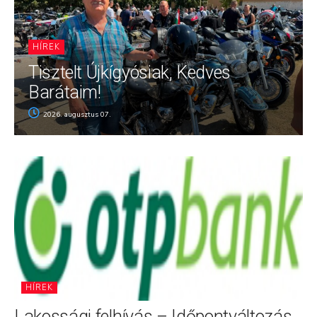
HÍREK
Tisztelt Újkígyósiak, Kedves
Barátaim!
2026. augusztus 07.
HÍREK
Lakossági felhívás – Időpontváltozás