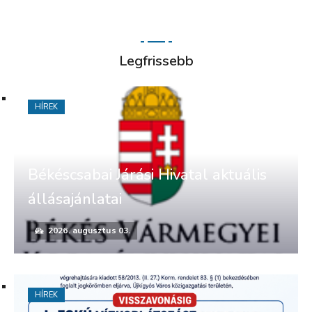
Legfrissebb
HÍREK
Békéscsabai Járási Hivatal aktuális
állásajánlatai
2026. augusztus 03.
HÍREK