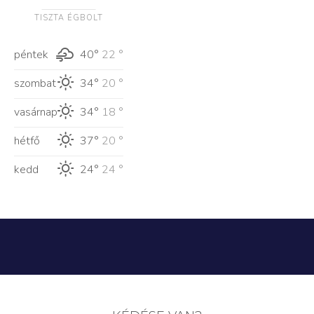
TISZTA ÉGBOLT
péntek
40°
22 °
szombat
34°
20 °
vasárnap
34°
18 °
hétfő
37°
20 °
kedd
24°
24 °