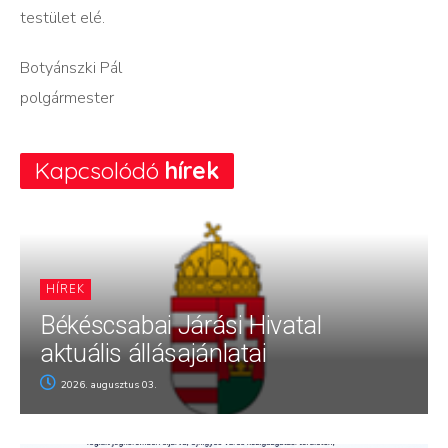
testület elé.
Botyánszki Pál
polgármester
Kapcsolódó
hírek
HÍREK
Békéscsabai Járási Hivatal
aktuális állásajánlatai
2026. augusztus 03.