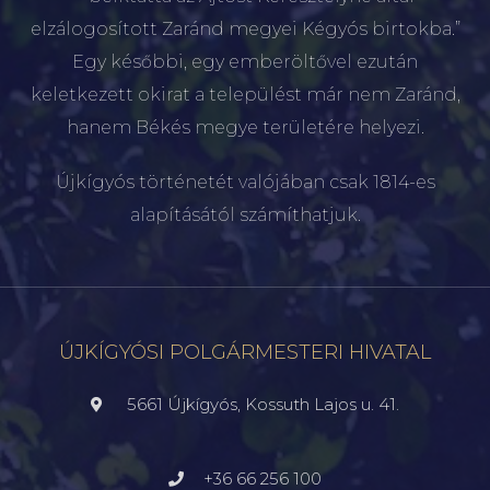
elzálogosított Zaránd megyei Kégyós birtokba.”
Egy későbbi, egy emberöltővel ezután
keletkezett okirat a települést már nem Zaránd,
hanem Békés megye területére helyezi.
Újkígyós történetét valójában csak 1814-es
alapításától számíthatjuk.
ÚJKÍGYÓSI POLGÁRMESTERI HIVATAL
5661 Újkígyós, Kossuth Lajos u. 41.
+36 66 256 100