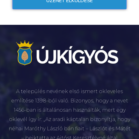
A település nevének első ismert okleveles
említése 1398-ból való. Bizonyos, hogy a nevet
1456-ban is általánosan használták, mert egy
oklevél így ír: „Az aradi káptalan bizonyítja, hogy
néhai Maróthy László bán fiait – Lászlót és Mátét
– beiktatta az Ajtóst Keresztélyné által