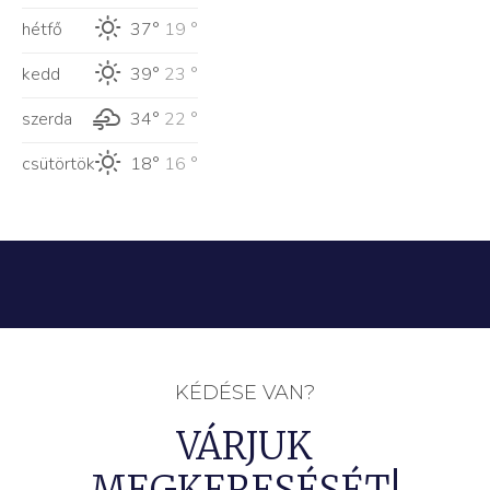
hétfő
37°
19 °
kedd
39°
23 °
szerda
34°
22 °
csütörtök
18°
16 °
KÉDÉSE VAN?
VÁRJUK
MEGKERESÉSÉT!