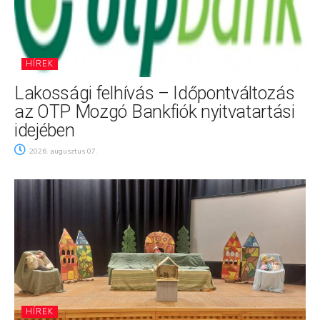
HÍREK
Lakossági felhívás – Időpontváltozás
az OTP Mozgó Bankfiók nyitvatartási
idejében
2026. augusztus 07.
HÍREK