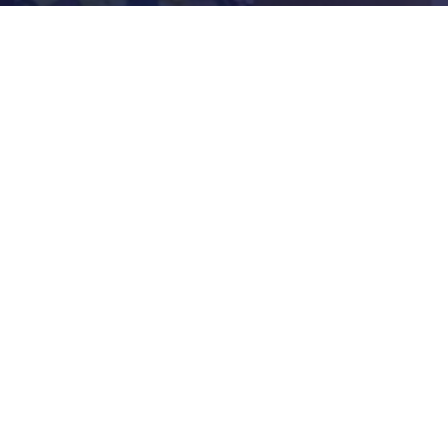
Aktualitások
Történelem
Infrastruktúra
Szervezetek
Civil Szervezetek
Hasznos Linkek
LEGFRISSEBB
Tisztelt Újkígyósiak, Kedves Barátaim!
Lakossági Felhívás – Időpontváltozás Az OTP
Mozgó Bankfiók Nyitvatartási Idejében