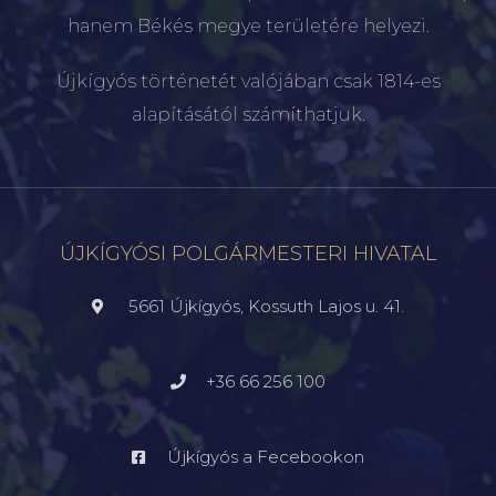
hanem Békés megye területére helyezi.
Újkígyós történetét valójában csak 1814-es
alapításától számíthatjuk.
ÚJKÍGYÓSI POLGÁRMESTERI HIVATAL
5661 Újkígyós, Kossuth Lajos u. 41.
+36 66 256 100
Újkígyós a Fecebookon