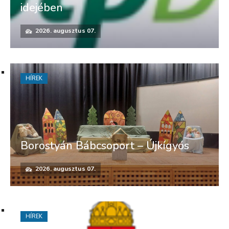
idejében
2026. augusztus 07.
HÍREK
Borostyán Bábcsoport – Újkígyós
2026. augusztus 07.
HÍREK