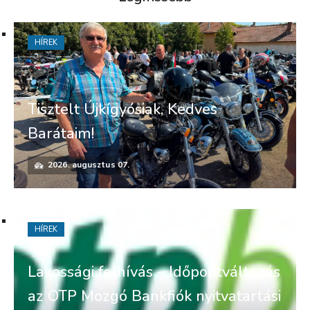
HÍREK
Tisztelt Újkígyósiak, Kedves
Barátaim!
2026. augusztus 07.
HÍREK
Lakossági felhívás – Időpontváltozás
az OTP Mozgó Bankfiók nyitvatartási