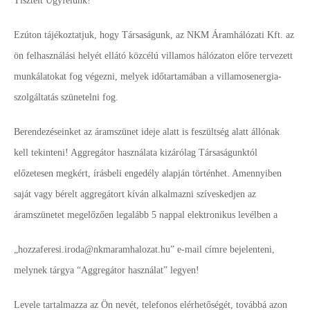
Tisztelt Ügyfelünk!
Ezúton tájékoztatjuk, hogy Társaságunk, az NKM Áramhálózati Kft. az
ön felhasználási helyét ellátó közcélú villamos hálózaton előre tervezett
munkálatokat fog végezni, melyek időtartamában a villamosenergia-
szolgáltatás szünetelni fog.
Berendezéseinket az áramszünet ideje alatt is feszültség alatt állónak
kell tekinteni! Aggregátor használata kizárólag Társaságunktól
előzetesen megkért, írásbeli engedély alapján történhet. Amennyiben
saját vagy bérelt aggregátort kíván alkalmazni szíveskedjen az
áramszünetet megelőzően legalább 5 nappal elektronikus levélben a
„hozzaferesi.iroda@nkmaramhalozat.hu” e-mail címre bejelenteni,
melynek tárgya “Aggregátor használat” legyen!
Levele tartalmazza az Ön nevét, telefonos elérhetőségét, továbbá azon