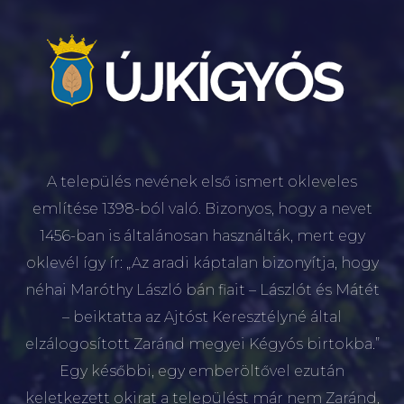
A település nevének első ismert okleveles
említése 1398-ból való. Bizonyos, hogy a nevet
1456-ban is általánosan használták, mert egy
oklevél így ír: „Az aradi káptalan bizonyítja, hogy
néhai Maróthy László bán fiait – Lászlót és Mátét
– beiktatta az Ajtóst Keresztélyné által
elzálogosított Zaránd megyei Kégyós birtokba.”
Egy későbbi, egy emberöltővel ezután
keletkezett okirat a települést már nem Zaránd,