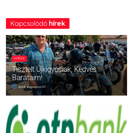
Kapcsolódó
hírek
HÍREK
Tisztelt Újkígyósiak, Kedves
Barátaim!
2026. augusztus 07.