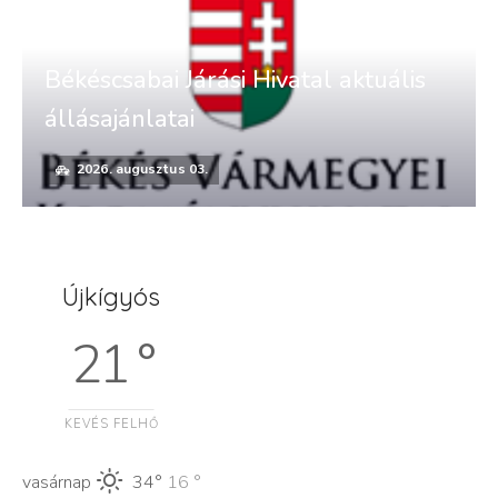
Békéscsabai Járási Hivatal aktuális
állásajánlatai
2026. augusztus 03.
Újkígyós
21 °
KEVÉS FELHŐ
vasárnap
34°
16 °