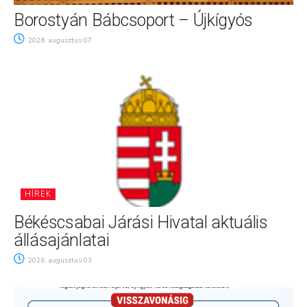
Borostyán Bábcsoport – Újkígyós
2026. augusztus 07.
HÍREK
Békéscsabai Járási Hivatal aktuális
állásajánlatai
2026. augusztus 03.