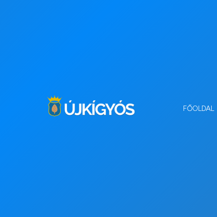
FŐOLDAL