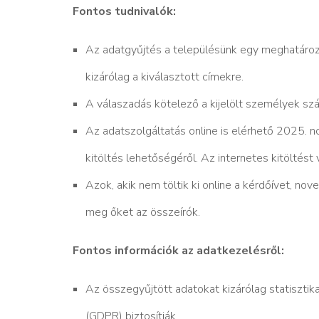
Fontos tudnivalók:
Az adatgyűjtés a településünk egy meghatározo
kizárólag a kiválasztott címekre.
A válaszadás kötelező a kijelölt személyek sz
Az adatszolgáltatás online is elérhető 2025. n
kitöltés lehetőségéről. Az internetes kitöltést 
Azok, akik nem töltik ki online a kérdőívet, 
meg őket az összeírók.
Fontos információk az adatkezelésről:
Az összegyűjtött adatokat kizárólag statisztik
(GDPR) biztosítják.