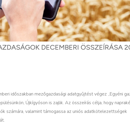
AZDASÁGOK DECEMBERI ÖSSZEÍRÁSA 2
cemberi időszakban mezőgazdasági adatgyűjtést végez „Egyéni g
ülésünkön, Újkígyóson is zajlik. Az összeírás célja, hogy naprak
zók számára, valamint támogassa az uniós adatkötelezettségek
át.