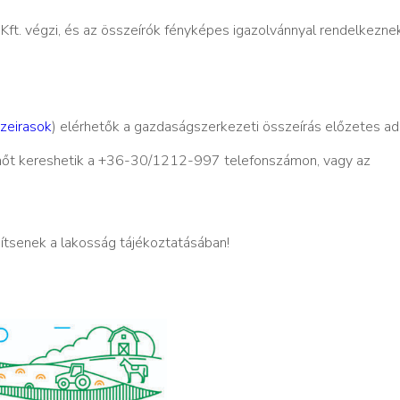
ft. végzi, és az összeírók fényképes igazolvánnyal rendelkeznek
zeirasok
) elérhetők a gazdaságszerkezeti összeírás előzetes ada
nőt kereshetik a +36-30/1212-997 telefonszámon, vagy az
gítsenek a lakosság tájékoztatásában!