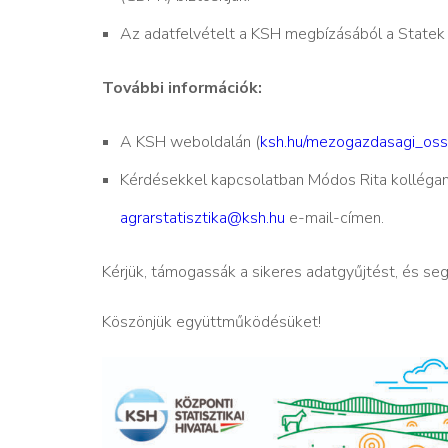
Az adatfelvételt a KSH megbízásából a Statek K
További információk:
A KSH weboldalán (
ksh.hu/mezogazdasagi_oss
Kérdésekkel kapcsolatban Módos Rita kolléga
agrarstatisztika@ksh.hu
e-mail-címen.
Kérjük, támogassák a sikeres adatgyűjtést, és se
Köszönjük együttműködésüket!