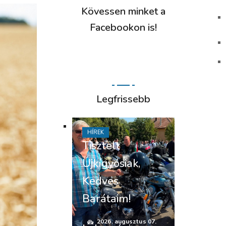
Kövessen minket a
Facebookon is!
Legfrissebb
HÍREK
Tisztelt
Újkígyósiak,
Kedves
Barátaim!
2026. augusztus 07.