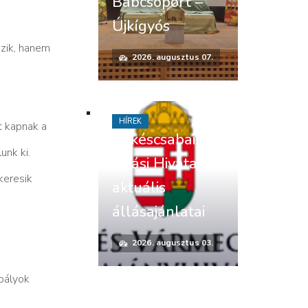
Bábcsoport –
Újkígyós
ozik, hanem
2026. augusztus 07.
HÍREK
t kapnak a
Békéscsabai
unk ki.
Járási Hivatal
keresik
aktuális
állásajánlatai
2026. augusztus 03.
abályok