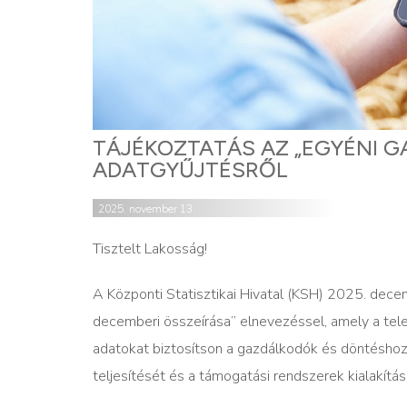
TÁJÉKOZTATÁS AZ „EGYÉNI G
ADATGYŰJTÉSRŐL
2025. november 13.
Tisztelt Lakosság!
A Központi Statisztikai Hivatal (KSH) 2025. de
decemberi összeírása” elnevezéssel, amely a telep
adatokat biztosítson a gazdálkodók és döntésho
teljesítését és a támogatási rendszerek kialakítás