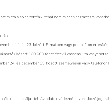
tt minta alapján történik, tehát nem minden háztartásra vonatk
ámára.
ovember 14. és 23. között. E-mailben vagy postai úton értesítés
választók között 100 000 forint értékű vásárlási utalványt sorsol
november 24. és december 15. között személyesen vagy telefonon 
ai célokra használjuk fel. Az adatok védelmét a vonatkozó jogsz