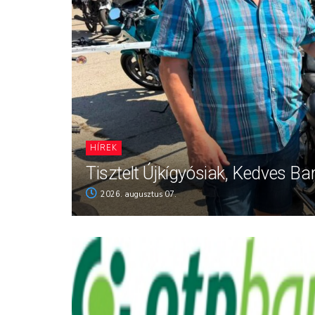
HÍREK
Tisztelt Újkígyósiak, Kedves Ba
2026. augusztus 07.