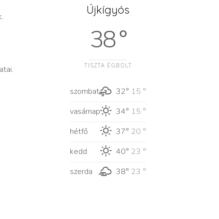
Újkígyós
.
38 °
TISZTA ÉGBOLT
tai.
szombat
32°
15 °
vasárnap
34°
15 °
hétfő
37°
20 °
kedd
40°
23 °
szerda
38°
23 °