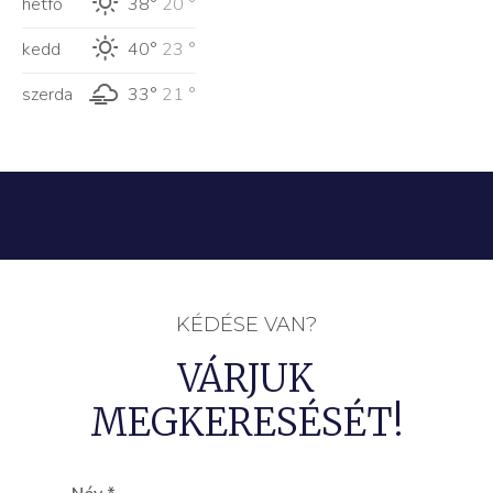
hétfő
38°
20 °
kedd
40°
23 °
szerda
33°
21 °
KÉDÉSE VAN?
VÁRJUK
MEGKERESÉSÉT!