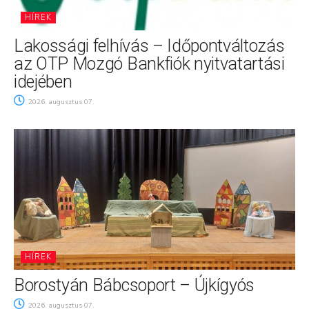
HÍREK
Lakossági felhívás – Időpontváltozás
az OTP Mozgó Bankfiók nyitvatartási
idejében
2026. augusztus 07.
HÍREK
Borostyán Bábcsoport – Újkígyós
2026. augusztus 07.