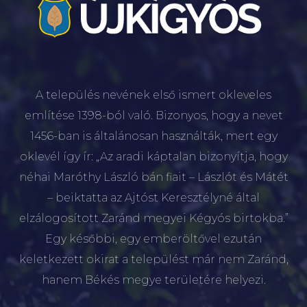
A település nevének első ismert okleveles
említése 1398-ból való. Bizonyos, hogy a nevet
1456-ban is általánosan használták, mert egy
oklevél így ír: „Az aradi káptalan bizonyítja, hogy
néhai Maróthy László bán fiait – Lászlót és Mátét
– beiktatta az Ajtóst Keresztélyné által
elzálogosított Zaránd megyei Kégyós birtokba.”
Egy későbbi, egy emberöltővel ezután
keletkezett okirat a települést már nem Zaránd,
hanem Békés megye területére helyezi.