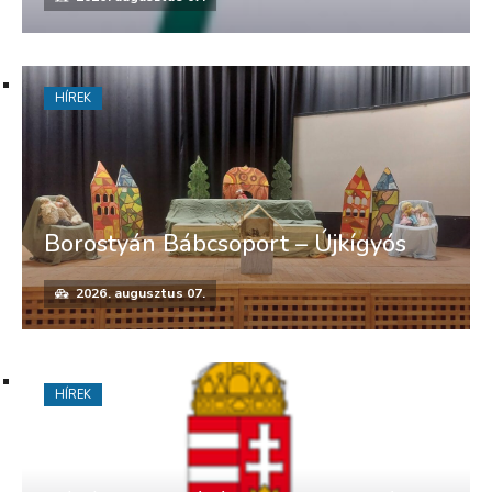
HÍREK
Borostyán Bábcsoport – Újkígyós
2026. augusztus 07.
HÍREK