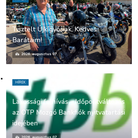
Tisztelt Újkígyósiak, Kedves
Barátaim!
2026. augusztus 07.
HÍREK
Lakossági felhívás – Időpontváltozás
az OTP Mozgó Bankfiók nyitvatartási
idejében
2026. augusztus 07.