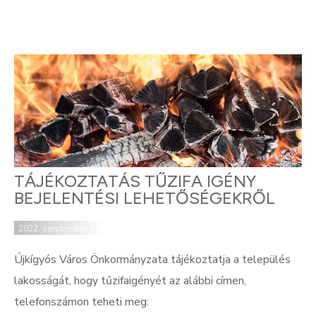
TÁJÉKOZTATÁS TŰZIFA IGÉNY
BEJELENTÉSI LEHETŐSÉGEKRŐL
2022. szeptember 21.
Újkígyós Város Önkormányzata tájékoztatja a település
lakosságát, hogy tűzifaigényét az alábbi címen,
telefonszámon teheti meg: