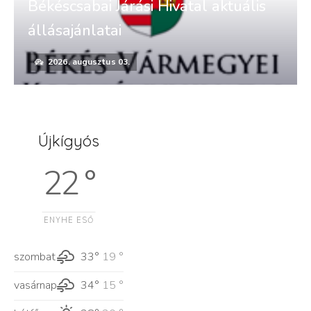
Békéscsabai Járási Hivatal aktuális
állásajánlatai
2026. augusztus 03.
Újkígyós
22 °
ENYHE ESŐ
szombat
33°
19 °
vasárnap
34°
15 °