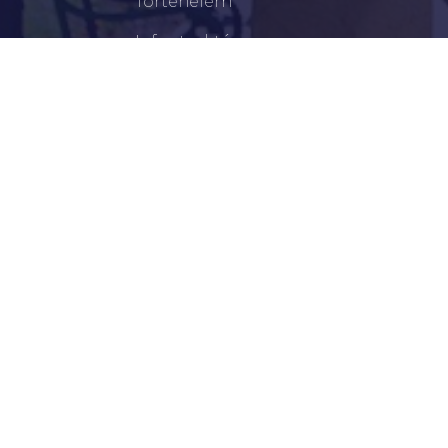
Történelem
Infrastruktúra
Szervezetek
Civil Szervezetek
Hasznos Linkek
LEGFRISSEBB
Tisztelt Újkígyósiak, Kedves Barátaim!
Lakossági Felhívás – Időpontváltozás Az OTP
Mozgó Bankfiók Nyitvatartási Idejében
Borostyán Bábcsoport – Újkígyós
Békéscsabai Járási Hivatal Aktuális Állásajánlatai