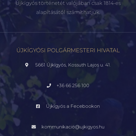
Újkígyós történetét valójában csak 1814-es
alapításától számíthatjuk.
ÚJKÍGYÓSI POLGÁRMESTERI HIVATAL
5661 Újkígyós, Kossuth Lajos u. 41.
+36 66 256 100
Újkígyós a Fecebookon
kommunikacio@ujkigyos.hu