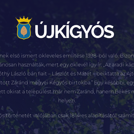
nek első ismert okleveles említése 1398-ból való. Bizon
lánosan használták, mert egy oklevél így ír: „Az aradi káp
hy László bán fiait – Lászlót és Mátét – beiktatta az Aj
sított Zaránd megyei Kégyós birtokba.” Egy későbbi, e
ett okirat a települést már nem Zaránd, hanem Békés 
helyezi.
ós történetét valójában csak 1814-es alapításától számít