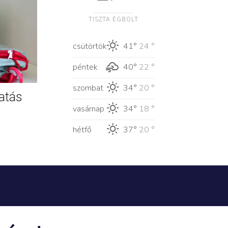
TISZTA ÉGBOLT
csütörtök
41°
24 °
péntek
40°
22 °
szombat
34°
20 °
atás
vasárnap
34°
18 °
hétfő
37°
20 °