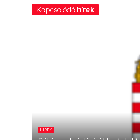
Kapcsolódó
hírek
HÍREK