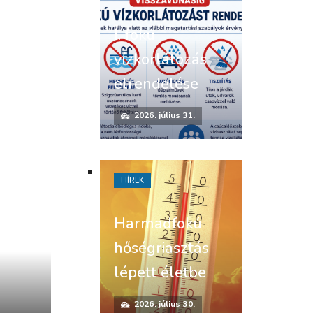
I. fokú
vízkorlátozás
elrendelése
2026. július 31.
HÍREK
Harmadfokú
hőségriasztás
lépett életbe
2026. július 30.