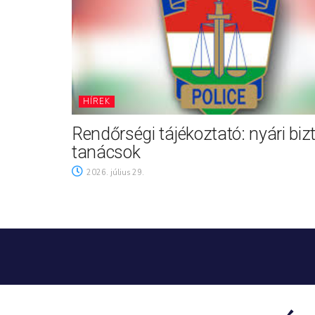
HÍREK
Rendőrségi tájékoztató: nyári biz
tanácsok
2026. július 29.