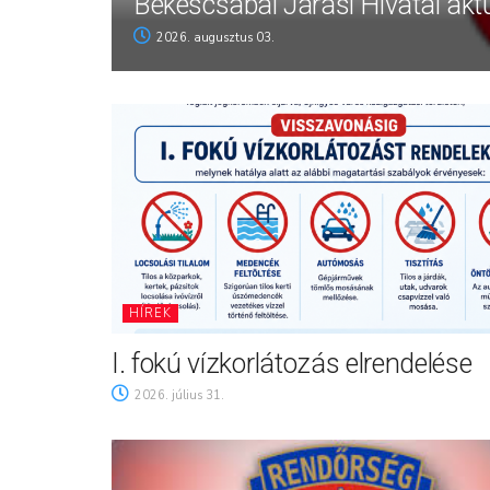
Békéscsabai Járási Hivatal aktu
2026. augusztus 03.
HÍREK
I. fokú vízkorlátozás elrendelése
2026. július 31.