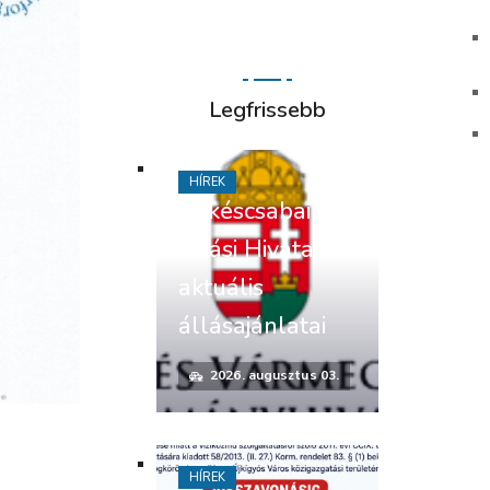
Legfrissebb
HÍREK
Békéscsabai
Járási Hivatal
aktuális
állásajánlatai
2026. augusztus 03.
HÍREK