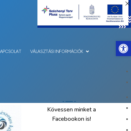
Eszkö
KAPCSOLAT
VÁLASZTÁSI INFORMÁCIÓK
Kövessen minket a
Facebookon is!