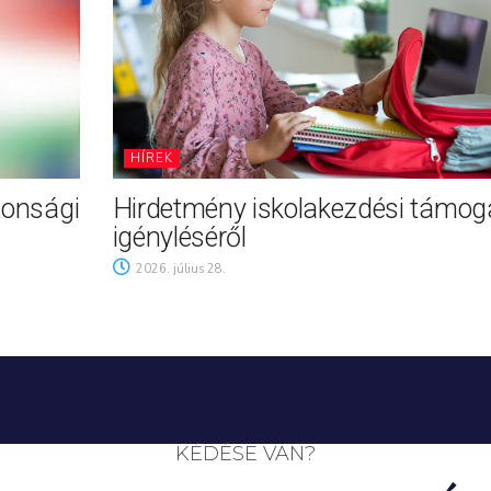
HÍREK
tonsági
Hirdetmény iskolakezdési támog
igényléséről
2026. július 28.
KÉDÉSE VAN?