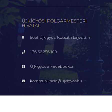
ÚJKÍGYÓSI POLGÁRMESTERI
HIVATAL
5661 Újkígyós, Kossuth Lajos u. 41.
+36 66 256 100
Újkígyós a Fecebookon
kommunikacio@ujkigyos.hu