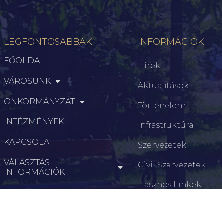
LEGFONTOSABBAK
INFORMÁCIÓK
FŐOLDAL
Hírek
VÁROSUNK
Aktualitások
ÖNKORMÁNYZAT
Történelem
INTÉZMÉNYEK
Infrastruktúra
KAPCSOLAT
Szervezetek
VÁLASZTÁSI
Civil Szervezetek
INFORMÁCIÓK
Hasznos Linkek