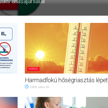
ális állásajánlatai
HÍREK
Harmadfokú hőségriasztás lépett
2026. július 30.