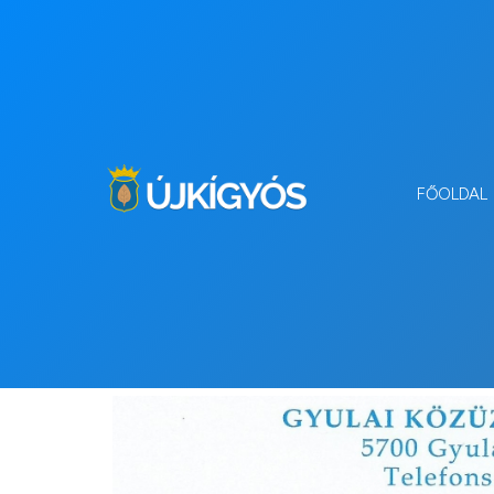
FŐOLDAL