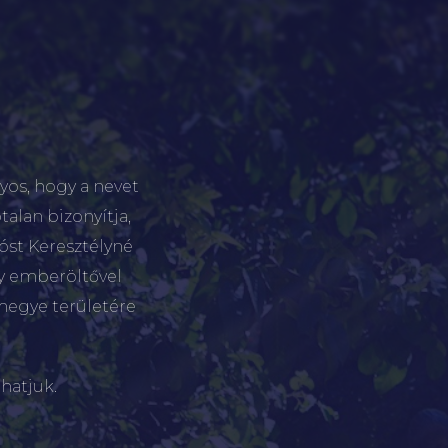
yos, hogy a nevet
talan bizonyítja,
tóst Keresztélyné
gy emberöltővel
megye területére
hatjuk.