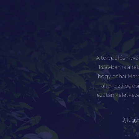
A település nevé
1456-ban is álta
hogy néhai Marót
által elzálogo
ezután keletkez
Újkígy