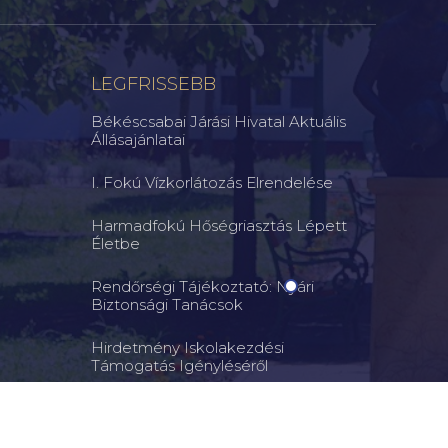
LEGFRISSEBB
Békéscsabai Járási Hivatal Aktuális
Állásajánlatai
I. Fokú Vízkorlátozás Elrendelése
Harmadfokú Hőségriasztás Lépett
Életbe
Rendőrségi Tájékoztató: Nyári
Biztonsági Tanácsok
Hirdetmény Iskolakezdési
Támogatás Igényléséről
Ne Engedje Szabadon Kutyáját! – A
Felelős Állattartás Közös Érdekünk