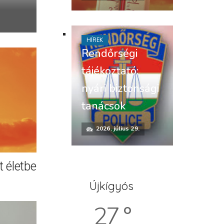
HÍREK
Rendőrségi
tájékoztató:
nyári biztonsági
tanácsok
2026. július 29.
 életbe
Újkígyós
27 °