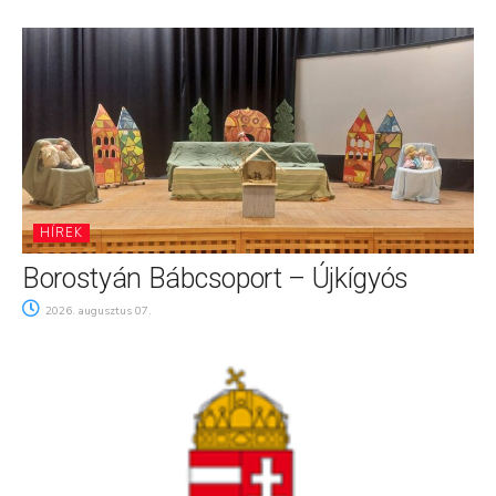
HÍREK
Borostyán Bábcsoport – Újkígyós
2026. augusztus 07.