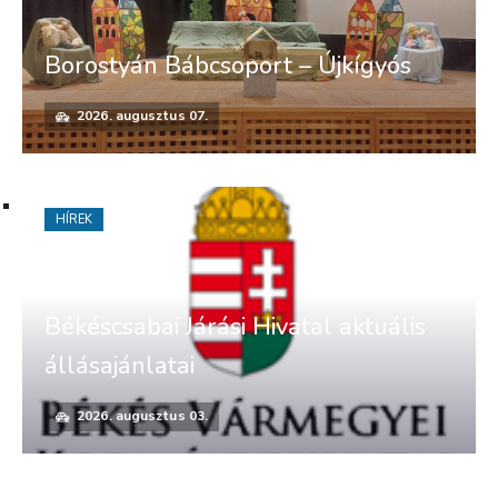
Borostyán Bábcsoport – Újkígyós
2026. augusztus 07.
HÍREK
Békéscsabai Járási Hivatal aktuális
állásajánlatai
2026. augusztus 03.