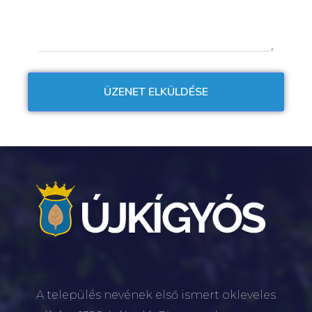
A település nevének első ismert okleveles