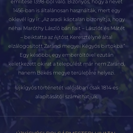
említése 1398-ból való. Bizonyos, hogy a nevet
1456-ban is általánosan használták, mert egy
oklevél így ír: „Az aradi káptalan bizonyítja, hogy
néhai Maróthy László bán fiait – Lászlót és Mátét
– beiktatta az Ajtóst Keresztélyné által
elzálogosított Zaránd megyei Kégyós birtokba.”
Egy későbbi, egy emberöltővel ezután
keletkezett okirat a települést már nem Zaránd,
hanem Békés megye területére helyezi.
Újkígyós történetét valójában csak 1814-es
alapításától számíthatjuk.