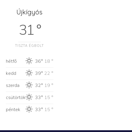
Újkígyós
31 °
TISZTA ÉGBOLT
hétfő
36°
18 °
kedd
39°
22 °
szerda
32°
19 °
csütörtök
33°
15 °
péntek
33°
15 °