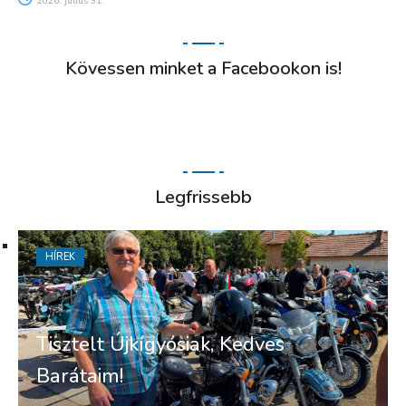
2026. július 31.
Kövessen minket a Facebookon is!
Legfrissebb
HÍREK
Tisztelt Újkígyósiak, Kedves
Barátaim!