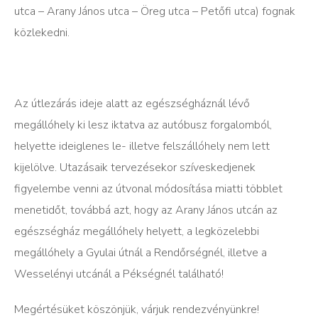
utca – Arany János utca – Öreg utca – Petőfi utca) fognak
közlekedni.
Az útlezárás ideje alatt az egészségháznál lévő
megállóhely ki lesz iktatva az autóbusz forgalomból,
helyette ideiglenes le- illetve felszállóhely nem lett
kijelölve. Utazásaik tervezésekor szíveskedjenek
figyelembe venni az útvonal módosítása miatti többlet
menetidőt, továbbá azt, hogy az Arany János utcán az
egészségház megállóhely helyett, a legközelebbi
megállóhely a Gyulai útnál a Rendőrségnél, illetve a
Wesselényi utcánál a Pékségnél található!
Megértésüket köszönjük, várjuk rendezvényünkre!