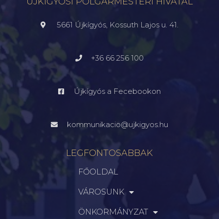
ÚJKÍGYÓSI POLGÁRMESTERI HIVATAL
5661 Újkígyós, Kossuth Lajos u. 41.
+36 66 256 100
Újkígyós a Fecebookon
kommunikacio@ujkigyos.hu
LEGFONTOSABBAK
FŐOLDAL
VÁROSUNK
ÖNKORMÁNYZAT