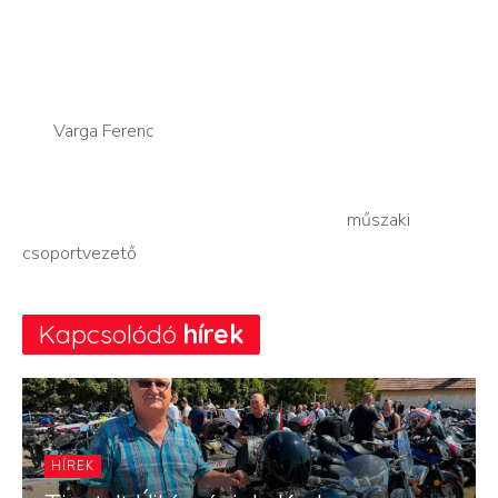
Varga Ferenc
műszaki
csoportvezető
Kapcsolódó
hírek
HÍREK