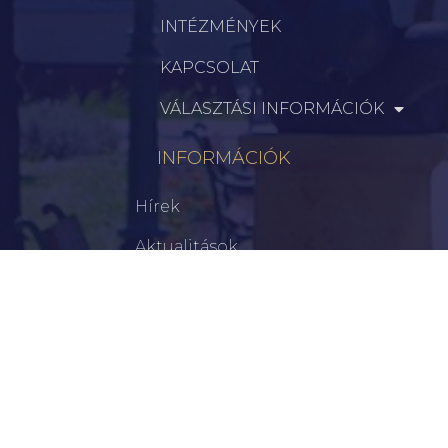
INTÉZMÉNYEK
KAPCSOLAT
VÁLASZTÁSI INFORMÁCIÓK
INFORMÁCIÓK
Hírek
Aktualitások
Történelem
Infrastruktúra
Szervezetek
Civil Szervezetek
Hasznos Linkek