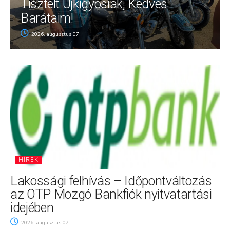
Tisztelt Újkígyósiak, Kedves
Barátaim!
2026. augusztus 07.
HÍREK
Lakossági felhívás – Időpontváltozás
az OTP Mozgó Bankfiók nyitvatartási
idejében
2026. augusztus 07.