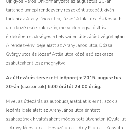
Újkígyós Város Önkormányzata az augusztus 20-án
tartandó ünnepi rendezvény részeként utcabált kíván
tartani az Arany János utca, József Attila utca és Kossuth
utca közé eső szakaszán, melynek megvalósítása
érdekében szükséges a helyszínen útlezárást végrehajtani.
A rendezvény ideje alatt az Arany János utca, Dózsa
György utca és József Attila utca közé eső szakasza
zsákutcaként lesz megnyitva.
Az útlezárás tervezett időpontja: 2015. augusztus
20-án (csütörtök) 6:00 órától 24:00 óráig.
Mivel az útlezárás az autóbuszjáratokat is érinti, azok a
lezárás ideje alatt az Arany János utca érintett
szakaszának kiváltásaként módosított útvonalon (Gyulai út
– Arany János utca – Hosszú utca – Ady E. utca – Kossuth