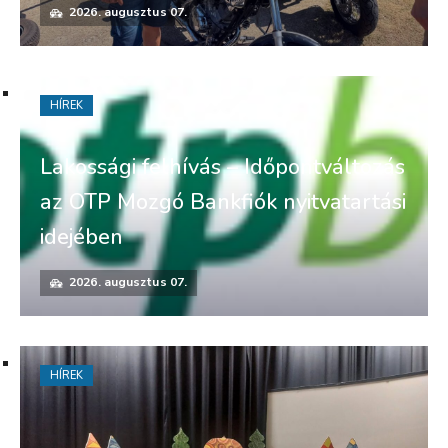
2026. augusztus 07.
HÍREK
Lakossági felhívás – Időpontváltozás
az OTP Mozgó Bankfiók nyitvatartási
idejében
2026. augusztus 07.
HÍREK