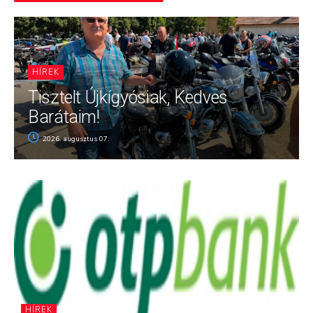
HÍREK
Tisztelt Újkígyósiak, Kedves
Barátaim!
2026. augusztus 07.
HÍREK