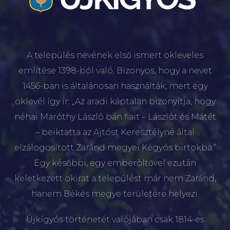
A település nevének első ismert okleveles
említése 1398-ból való. Bizonyos, hogy a nevet
1456-ban is általánosan használták, mert egy
oklevél így ír: „Az aradi káptalan bizonyítja, hogy
néhai Maróthy László bán fiait – Lászlót és Mátét
– beiktatta az Ajtóst Keresztélyné által
elzálogosított Zaránd megyei Kégyós birtokba.”
Egy későbbi, egy emberöltővel ezután
keletkezett okirat a települést már nem Zaránd,
hanem Békés megye területére helyezi.
Újkígyós történetét valójában csak 1814-es