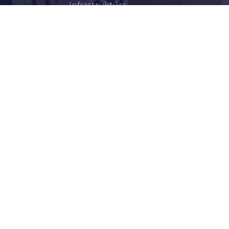
Infrastruktúra
Szervezetek
Civil Szervezetek
Hasznos Linkek
LEGFRISSEBB
Tisztelt Újkígyósiak, Kedves Barátaim!
Lakossági Felhívás – Időpontváltozás Az OTP
Mozgó Bankfiók Nyitvatartási Idejében
Borostyán Bábcsoport – Újkígyós
Békéscsabai Járási Hivatal Aktuális Állásajánlatai