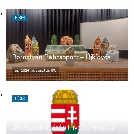
HÍREK
Borostyán Bábcsoport – Újkígyós
2026. augusztus 07.
HÍREK
Békéscsabai Járási Hivatal aktuális