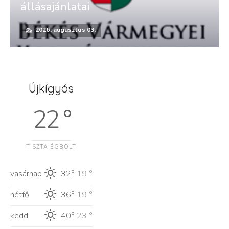
állásajánlatai
2026. augusztus 03.
Újkígyós
22 °
TISZTA ÉGBOLT
vasárnap
32°
19 °
hétfő
36°
19 °
kedd
40°
23 °