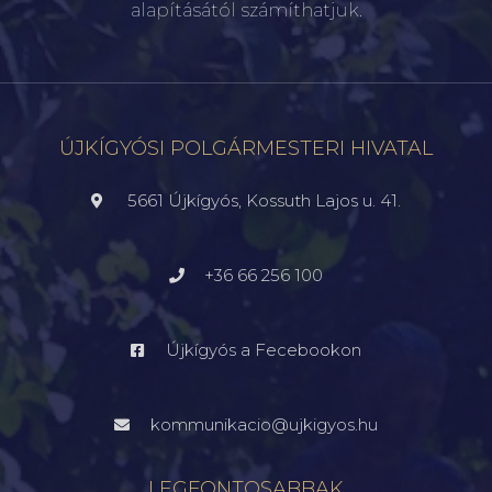
alapításától számíthatjuk.
ÚJKÍGYÓSI POLGÁRMESTERI HIVATAL
5661 Újkígyós, Kossuth Lajos u. 41.
+36 66 256 100
Újkígyós a Fecebookon
kommunikacio@ujkigyos.hu
LEGFONTOSABBAK