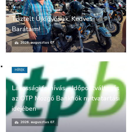
Tisztelt Újkígyósiak, Kedves
Barátaim!
2026. augusztus 07.
HÍREK
Lakossági felhívás – Időpontváltozás
az OTP Mozgó Bankfiók nyitvatartási
idejében
2026. augusztus 07.