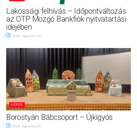
Lakossági felhívás – Időpontváltozás
az OTP Mozgó Bankfiók nyitvatartási
idejében
2026. augusztus 07.
HÍREK
Borostyán Bábcsoport – Újkígyós
2026. augusztus 07.