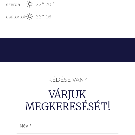
szerda
33°
20 °
csütörtök
33°
16 °
KÉDÉSE VAN?
VÁRJUK
MEGKERESÉSÉT!