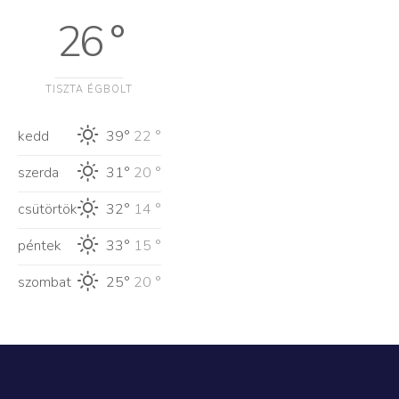
26 °
TISZTA ÉGBOLT
kedd
39°
22 °
szerda
31°
20 °
csütörtök
32°
14 °
péntek
33°
15 °
szombat
25°
20 °