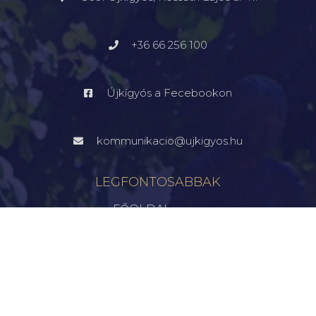
+36 66 256 100
Újkígyós a Fecebookon
kommunikacio@ujkigyos.hu
LEGFONTOSABBAK
FŐOLDAL
VÁROSUNK
ÖNKORMÁNYZAT
INTÉZMÉNYEK