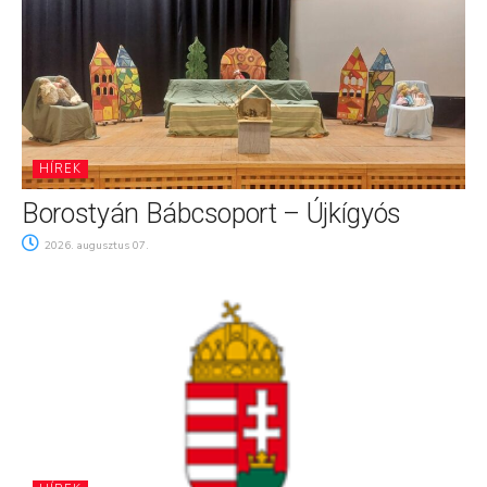
HÍREK
Borostyán Bábcsoport – Újkígyós
2026. augusztus 07.