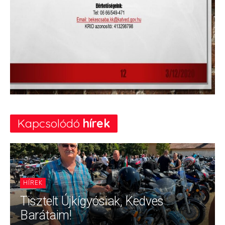
Kapcsolódó
hírek
HÍREK
Tisztelt Újkígyósiak, Kedves
Barátaim!