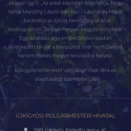
oklevél így ír: „Az aradi káptalan bizonyítja, hogy
néhai Maróthy László bán fiait – Lászlót és Mátét
– beiktatta az Ajtóst Keresztélyné által
elzálogosított Zaránd megyei Kégyós birtokba.”
Egy későbbi, egy emberöltővel ezután
keletkezett okirat a települést már nem Zaránd,
hanem Békés megye területére helyezi.
Újkígyós történetét valójában csak 1814-es
alapításától számíthatjuk.
ÚJKÍGYÓSI POLGÁRMESTERI HIVATAL
5661 Újkígyós, Kossuth Lajos u. 41.