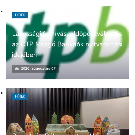
HÍREK
Lakossági felhívás – Időpontváltozás
az OTP Mozgó Bankfiók nyitvatartási
idejében
2026. augusztus 07.
HÍREK