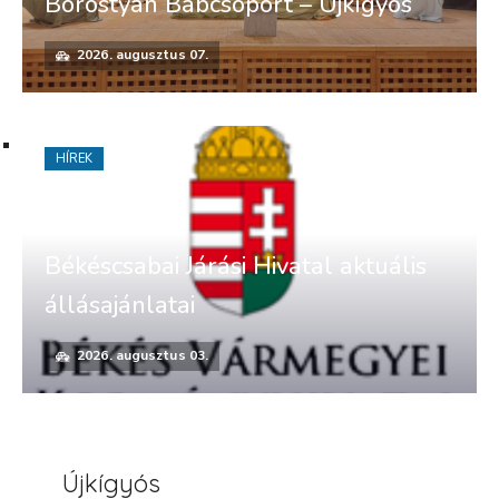
Borostyán Bábcsoport – Újkígyós
2026. augusztus 07.
HÍREK
Békéscsabai Járási Hivatal aktuális
állásajánlatai
2026. augusztus 03.
Újkígyós