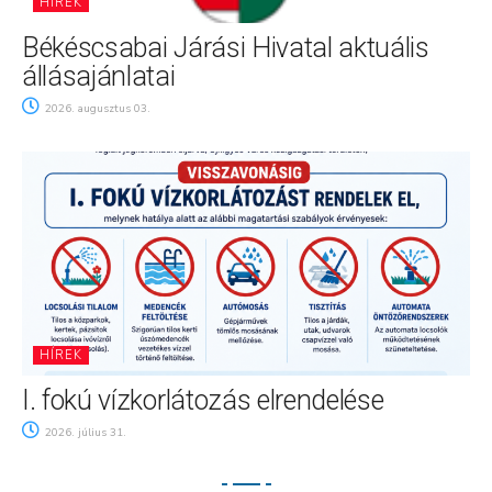
HÍREK
Békéscsabai Járási Hivatal aktuális
állásajánlatai
2026. augusztus 03.
HÍREK
I. fokú vízkorlátozás elrendelése
2026. július 31.