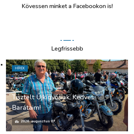
Kövessen minket a Facebookon is!
Legfrissebb
HÍREK
Tisztelt Újkígyósiak, Kedves
Barátaim!
2026. augusztus 07.