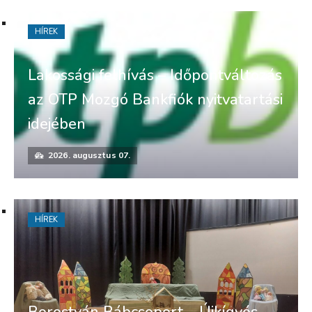
HÍREK
Lakossági felhívás – Időpontváltozás
az OTP Mozgó Bankfiók nyitvatartási
idejében
2026. augusztus 07.
HÍREK
Borostyán Bábcsoport – Újkígyós