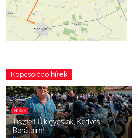
Kapcsolódó
hírek
HÍREK
Tisztelt Újkígyósiak, Kedves
Barátaim!