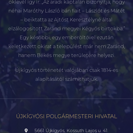
oklevél így ír: „Az aradi káptalan bizonyítja, hogy
néhai Maróthy László bán fiait – Lászlót és Mátét
– beiktatta az Ajtóst Keresztélyné által
elzálogosított Zaránd megyei Kégyós birtokba.”
Egy későbbi, egy emberöltővel ezután
keletkezett okirat a települést már nem Zaránd,
hanem Békés megye területére helyezi.
Újkígyós történetét valójában csak 1814-es
alapításától számíthatjuk.
ÚJKÍGYÓSI POLGÁRMESTERI HIVATAL
5661 Újkígyós, Kossuth Lajos u. 41.