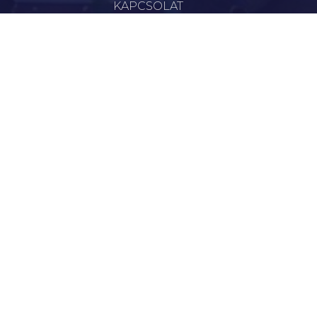
KAPCSOLAT
VÁLASZTÁSI INFORMÁCIÓK
INFORMÁCIÓK
Hírek
Aktualitások
Történelem
Infrastruktúra
Szervezetek
Civil Szervezetek
Hasznos Linkek