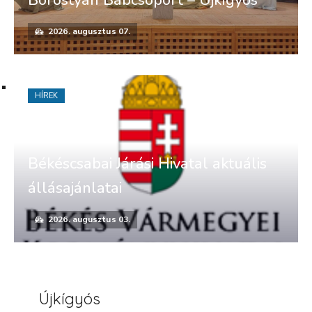
2026. augusztus 07.
HÍREK
Békéscsabai Járási Hivatal aktuális
állásajánlatai
2026. augusztus 03.
Újkígyós