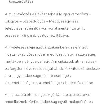
korszerűsítése.
A munkavégzés a Békéscsaba (Nyugati városrész) –
Újkígyós – Szabadkígyós – Medgyesegyháza
településeket érintő nyomvonal mentén történik,
összesen 78 darab oszlop felújításával.
A kivitelezés ideje alatt a szakemberek az érintett
ingatlanokat időszakosan megközelíthetik, a szükséges
mértékben igénybe vehetik. A munkálatok átmeneti zaj-
és forgalomnövekedéssel járhatnak. A kivitelező törekszik
arra, hogy a lakosságot érintő esetleges
kellemetlenségeket a lehető legkisebbre csökkentse.
A munkaterületen dolgozók jól látható azonosítóval
rendelkeznek. Kérjük a lakosság együttműködését és