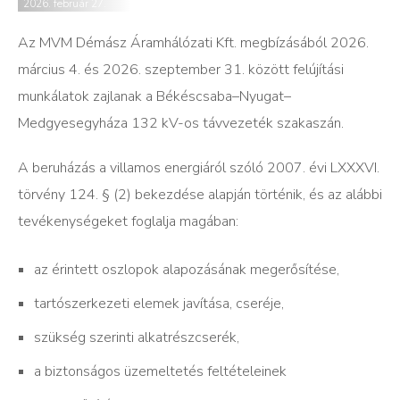
2026. február 27.
Az MVM Démász Áramhálózati Kft. megbízásából 2026.
március 4. és 2026. szeptember 31. között felújítási
munkálatok zajlanak a Békéscsaba–Nyugat–
Medgyesegyháza 132 kV-os távvezeték szakaszán.
A beruházás a villamos energiáról szóló 2007. évi LXXXVI.
törvény 124. § (2) bekezdése alapján történik, és az alábbi
tevékenységeket foglalja magában:
az érintett oszlopok alapozásának megerősítése,
tartószerkezeti elemek javítása, cseréje,
szükség szerinti alkatrészcserék,
a biztonságos üzemeltetés feltételeinek