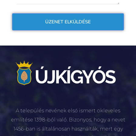
A település nevének első ismert okleveles
említése 1398-ból való. Bizonyos, hogy a nevet
1456-ban is általánosan használták, mert egy