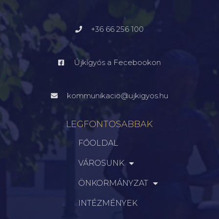
+36 66 256 100
Újkígyós a Fecebookon
kommunikacio@ujkigyos.hu
LEGFONTOSABBAK
FŐOLDAL
VÁROSUNK
ÖNKORMÁNYZAT
INTÉZMÉNYEK