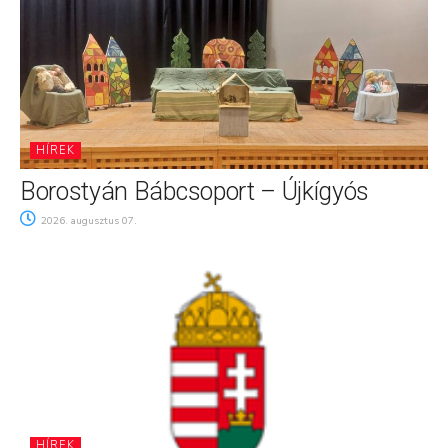
HÍREK
Borostyán Bábcsoport – Újkígyós
2026. augusztus 07.
HÍREK