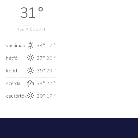
31 °
TISZTA ÉGBOLT
vasárnap
34°
17 °
hétfő
37°
20 °
kedd
39°
23 °
szerda
34°
22 °
csütörtök
30°
17 °