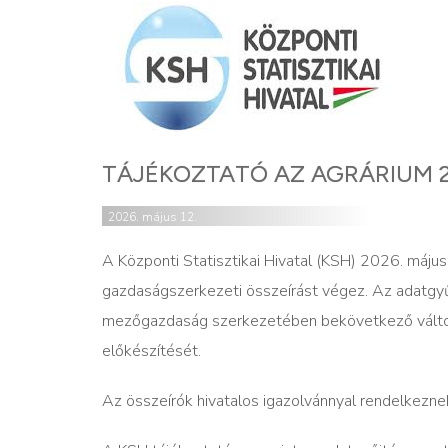
TÁJÉKOZTATÓ AZ AGRÁRIUM 
2026. május 12.
A Központi Statisztikai Hivatal (KSH) 2026. máju
gazdaságszerkezeti összeírást végez. Az adatgyűj
mezőgazdaság szerkezetében bekövetkező változás
előkészítését.
Az összeírók hivatalos igazolvánnyal rendelkezn