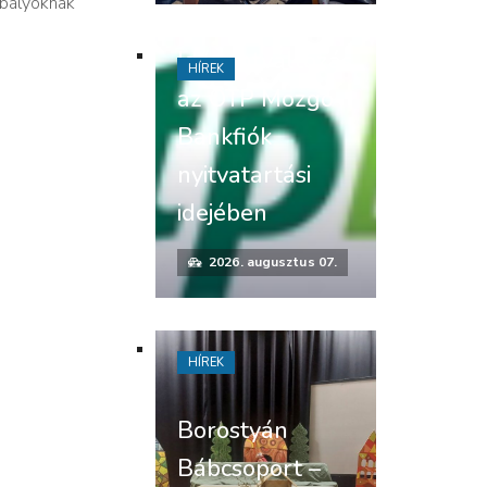
abályoknak
felhívás –
Időpontváltozás
HÍREK
az OTP Mozgó
Bankfiók
nyitvatartási
idejében
2026. augusztus 07.
HÍREK
Borostyán
Bábcsoport –