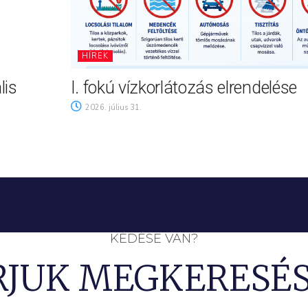
HÍREK
lis
I. fokú vízkorlátozás elrendelése
2026. július 31.
KÉDÉSE VAN?
RJUK MEGKERESÉS