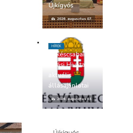
Újkígyós
2026. augusztus 07.
HÍREK
Békéscsabai
Járási Hivatal
aktuális
állásajánlatai
2026. augusztus 03.
Újkígyós