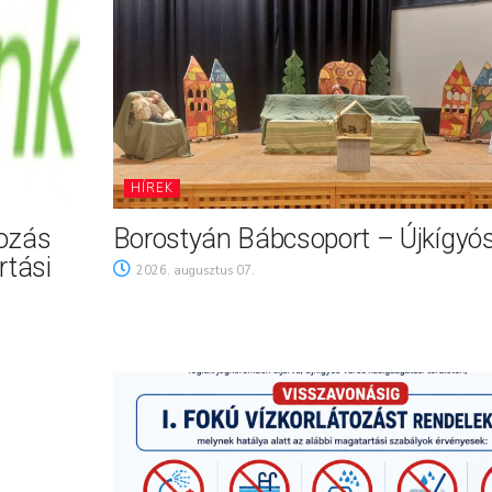
HÍREK
tozás
Borostyán Bábcsoport – Újkígyó
rtási
2026. augusztus 07.