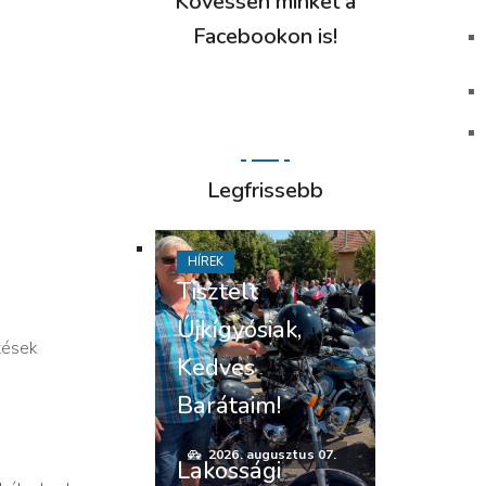
Kövessen minket a
Facebookon is!
Legfrissebb
HÍREK
Tisztelt
Újkígyósiak,
tések
Kedves
Barátaim!
2026. augusztus 07.
Lakossági