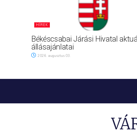
HÍREK
Békéscsabai Járási Hivatal aktuá
állásajánlatai
2026. augusztus 03.
VÁ