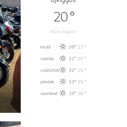
20 °
TISZTA ÉGBOLT
kedd
39°
23 °
szerda
31°
20 °
csütörtök
32°
15 °
péntek
33°
15 °
szombat
19°
18 °