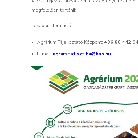
A KSH tájékoztatása szerint az adatgyűjtés nem 
megfelelően történik.
További információ:
Agrárium Tájékoztató Központ:
+36 80 442 0
E-mail:
agrarstatisztika@ksh.hu