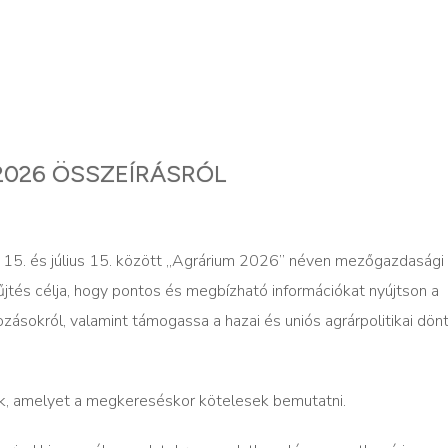
2026 ÖSSZEÍRÁSRÓL
s 15. és július 15. között „Agrárium 2026” néven mezőgazdasági
tés célja, hogy pontos és megbízható információkat nyújtson a
okról, valamint támogassa a hazai és uniós agrárpolitikai dön
ek, amelyet a megkereséskor kötelesek bemutatni.