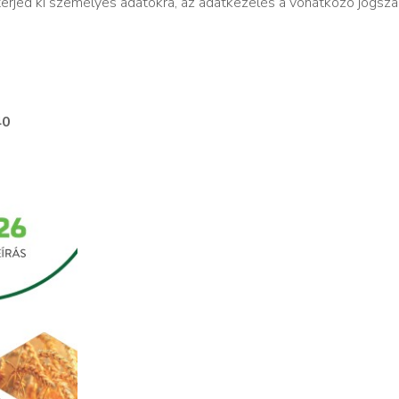
terjed ki személyes adatokra, az adatkezelés a vonatkozó jogsz
40