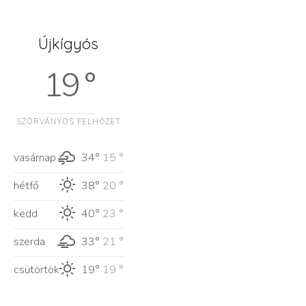
Újkígyós
19 °
SZÓRVÁNYOS FELHŐZET
vasárnap
34°
15 °
hétfő
38°
20 °
kedd
40°
23 °
szerda
33°
21 °
csütörtök
19°
19 °