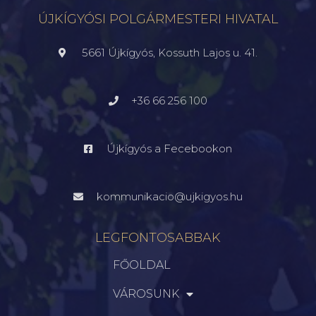
ÚJKÍGYÓSI POLGÁRMESTERI HIVATAL
5661 Újkígyós, Kossuth Lajos u. 41.
+36 66 256 100
Újkígyós a Fecebookon
kommunikacio@ujkigyos.hu
LEGFONTOSABBAK
FŐOLDAL
VÁROSUNK