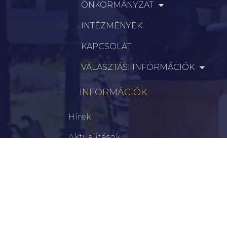
ÖNKORMÁNYZAT
INTÉZMÉNYEK
KAPCSOLAT
VÁLASZTÁSI INFORMÁCIÓK
INFORMÁCIÓK
Hírek
Aktualitások
Történelem
Infrastruktúra
Szervezetek
Civil Szervezetek