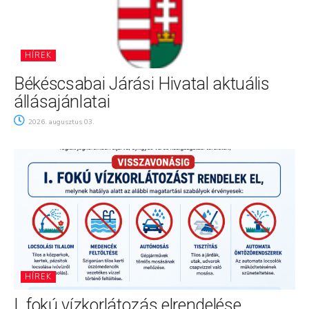
HÍREK
Békéscsabai Járási Hivatal aktuális
állásajánlatai
2026. augusztus 03.
HÍREK
I. fokú vízkorlátozás elrendelése