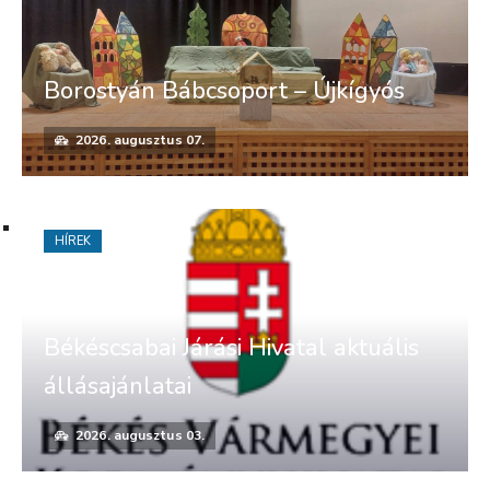
Borostyán Bábcsoport – Újkígyós
2026. augusztus 07.
HÍREK
Békéscsabai Járási Hivatal aktuális
állásajánlatai
2026. augusztus 03.