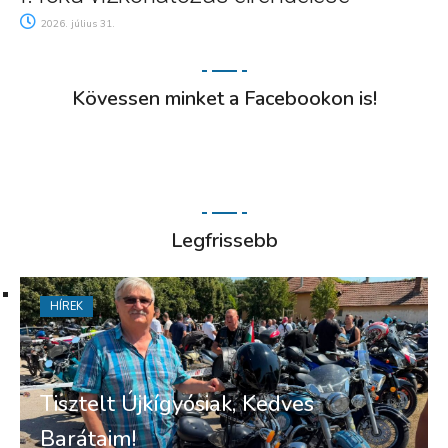
2026. július 31.
Kövessen minket a Facebookon is!
Legfrissebb
HÍREK
Tisztelt Újkígyósiak, Kedves
Barátaim!