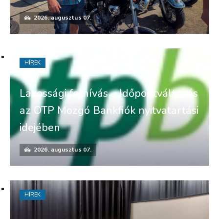
2026. augusztus 07.
HÍREK
Lakossági felhívás – Időpontváltozás
az OTP Mozgó Bankfiók nyitvatartási
idejében
2026. augusztus 07.
HÍREK