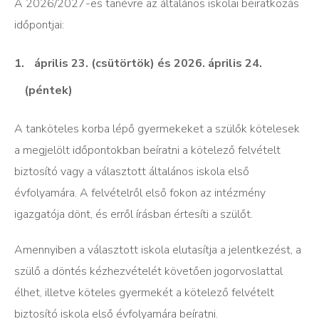
A 2026/2027-es tanévre az általános iskolai beiratkozás
időpontjai:
április 23. (csütörtök) és 2026. április 24.
(péntek)
A tanköteles korba lépő gyermekeket a szülők kötelesek
a megjelölt időpontokban beíratni a kötelező felvételt
biztosító vagy a választott általános iskola első
évfolyamára. A felvételről első fokon az intézmény
igazgatója dönt, és erről írásban értesíti a szülőt.
Amennyiben a választott iskola elutasítja a jelentkezést, a
szülő a döntés kézhezvételét követően jogorvoslattal
élhet, illetve köteles gyermekét a kötelező felvételt
biztosító iskola első évfolyamára beíratni.