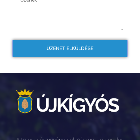
A település nevének első ismert okleveles