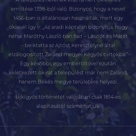
említése 1398-ból való. Bizonyos, hogy a nevet
1456-ban is általánosan használták, mert egy
oklevél így ír: „Az aradi káptalan bizonyítja, hogy
néhai Maróthy László bán fiait – Lászlót és Mátét
– beiktatta az Ajtóst Keresztélyné által
elzálogosított Zaránd megyei Kégyós birtokba.”
Egy későbbi, egy emberöltővel ezután
keletkezett okirat a települést már nem Zaránd,
hanem Békés megye területére helyezi.
Újkígyós történetét valójában csak 1814-es
alapításától számíthatjuk.