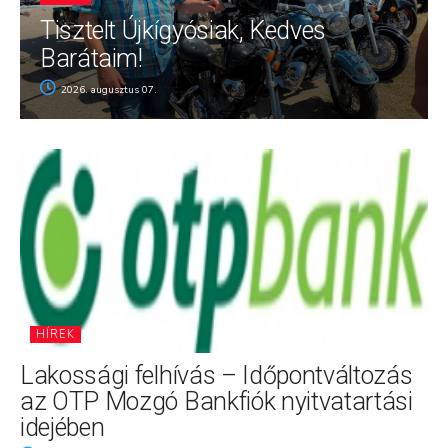
Tisztelt Újkígyósiak, Kedves
Barátaim!
2026. augusztus 07.
HÍREK
Lakossági felhívás – Időpontváltozás
az OTP Mozgó Bankfiók nyitvatartási
idejében