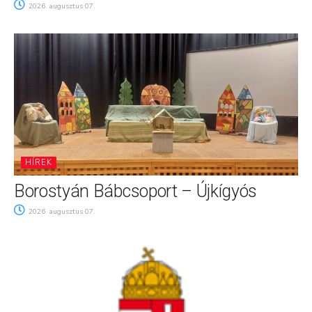
2026. augusztus 07.
HÍREK
Borostyán Bábcsoport – Újkígyós
2026. augusztus 07.