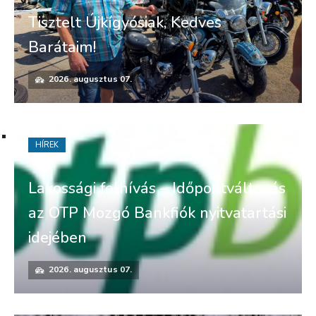
Tisztelt Újkígyósiak, Kedves
Barátaim!
2026. augusztus 07.
HÍREK
Lakossági felhívás – Időpontváltozás
az OTP Mozgó Bankfiók nyitvatartási
idejében
2026. augusztus 07.