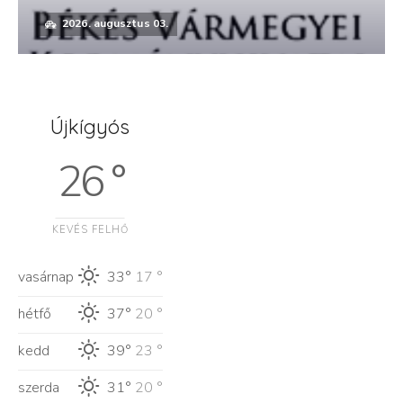
2026. augusztus 03.
Újkígyós
26 °
KEVÉS FELHŐ
vasárnap
33°
17 °
hétfő
37°
20 °
kedd
39°
23 °
szerda
31°
20 °