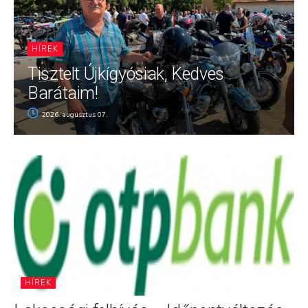
HÍREK
Tisztelt Újkígyósiak, Kedves
Barátaim!
2026. augusztus 07.
HÍREK