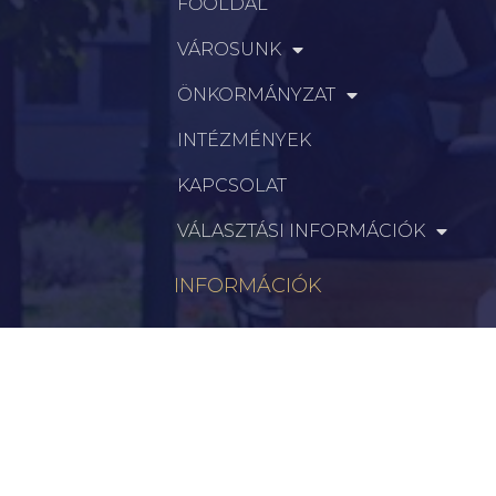
FŐOLDAL
VÁROSUNK
ÖNKORMÁNYZAT
INTÉZMÉNYEK
KAPCSOLAT
VÁLASZTÁSI INFORMÁCIÓK
INFORMÁCIÓK
Hírek
Aktualitások
Történelem
Infrastruktúra