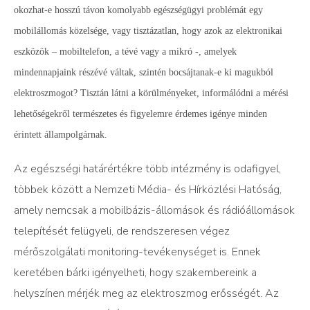
okozhat-e hosszú távon komolyabb egészségügyi problémát egy
mobilállomás közelsége, vagy tisztázatlan, hogy azok az elektronikai
eszközök – mobiltelefon, a tévé vagy a mikró
-, amelyek
mindennapjaink részévé váltak, szintén bocsájtanak-e ki magukból
elektroszmogot? Tisztán látni a körülményeket, informálódni a mérési
lehetőségekről természetes és figyelemre érdemes igénye minden
érintett állampolgárnak.
Az egészségi határértékre több intézmény is odafigyel,
többek között a Nemzeti Média- és Hírközlési Hatóság,
amely nemcsak a mobilbázis-állomások és rádióállomások
telepítését felügyeli, de rendszeresen végez
mérőszolgálati monitoring-tevékenységet is. Ennek
keretében bárki igényelheti, hogy szakembereink a
helyszínen mérjék meg az elektroszmog erősségét. Az