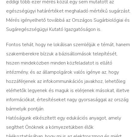
eddigi több ezer mérés közül egy sem mutatott az
egészségügyi határértéket meghaladó mértékű sugárzást.
Mérés igényelhető továbbá az Országos Sugárbiológiai és
Sugáregészségügyi Kutató Igazgatóságon is.
Fontos tehát, hogy ne lokálisan szemléljük e témát, hanem
szakemberekre bízzuk a bázisállomások telepítését,
hiszen mindeközben minden közfeladatot is ellátó
intézmény, és az állampolgárok valós igénye az, hogy
hozzáférjenek az infokommunikációs javakhoz, lehetőleg
elérhetők legyenek és maguk is elérjenek másokat, illetve
információkat, értesítéseket nagy gyorsasággal az ország
bármelyik pontján.
Hatóságunk elkészített egy edukációs anyagot, amely
segíthet Önöknek a környezetükben élők
tájékoztatásában, hogy mi is az elektroszmog és miért