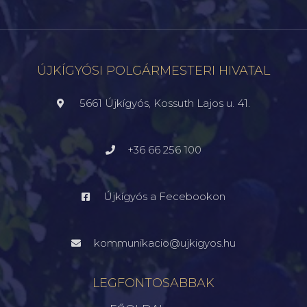
ÚJKÍGYÓSI POLGÁRMESTERI HIVATAL
5661 Újkígyós, Kossuth Lajos u. 41.
+36 66 256 100
Újkígyós a Fecebookon
kommunikacio@ujkigyos.hu
LEGFONTOSABBAK