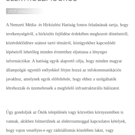
2017. március 30.
A Nemzeti Média- és Hírközlési Hatóság fontos feladatának tartja, hogy
tevékenységéről, a hírközlés fejlődése érdekében meghozott döntéseiről,
közérdeklődésre számot tartó témáiról, közügyekhez kapcsolódó
lépéseiről lehetőleg minden érintetthez eljuttassa a lényeges
információkat. A hatóság egyik alapvető célja, hogy minden magyar
állampolgár egyenlő esélyekkel férjen hozzá az infokommunikációs
javakhoz, amelynek egyik előfeltétele, hogy ehhez a szolgáltatók
létrehozzák és üzemeltessék a megfelelő infrastrukturális hálózatot.
Úgy gondoljuk az Önök településén vagy közvetlen környezetében is
vannak, akikben felmerülnek az elektroszmoggal kapcsolatos kételyek,
hogy vajon veszélyes-e egy rádióállomás közelében lakni, vagy