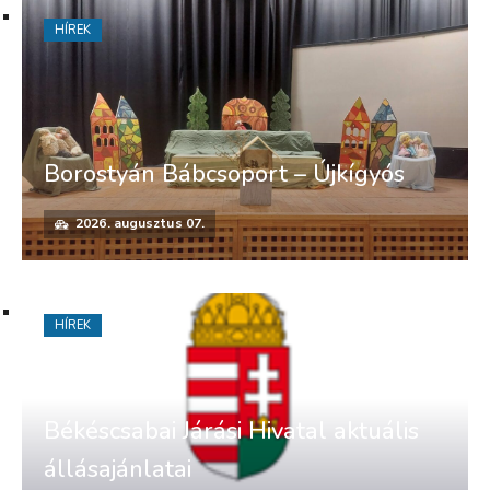
HÍREK
Borostyán Bábcsoport – Újkígyós
2026. augusztus 07.
HÍREK
Békéscsabai Járási Hivatal aktuális
állásajánlatai