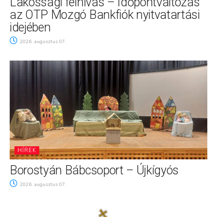
Lakossági felhívás – Időpontváltozás
az OTP Mozgó Bankfiók nyitvatartási
idejében
2026. augusztus 07.
HÍREK
Borostyán Bábcsoport – Újkígyós
2026. augusztus 07.