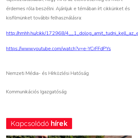
érdemes róla beszélni. Ajánljuk e témában írt cikkünket és
kisfilmünket további felhasználásra:
http://nmhh.hu/cikk/172968/4__1_dolog_amit_tudni_kell_az_
https://www.youtube.com/watch?v=e-YCrFFdPYs
Nemzeti Média- és Hírközlési Hatóság
Kommunikációs Igazgatóság
Kapcsolódó
hírek