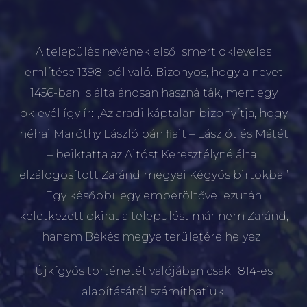
A település nevének első ismert okleveles
említése 1398-ból való. Bizonyos, hogy a nevet
1456-ban is általánosan használták, mert egy
oklevél így ír: „Az aradi káptalan bizonyítja, hogy
néhai Maróthy László bán fiait – Lászlót és Mátét
– beiktatta az Ajtóst Keresztélyné által
elzálogosított Zaránd megyei Kégyós birtokba.”
Egy későbbi, egy emberöltővel ezután
keletkezett okirat a települést már nem Zaránd,
hanem Békés megye területére helyezi.
Újkígyós történetét valójában csak 1814-es
alapításától számíthatjuk.