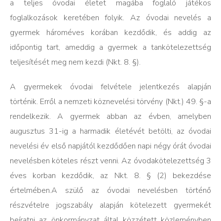
a teljes óvodai életet magába foglaló játékos
foglalkozások keretében folyik. Az óvodai nevelés a
gyermek hároméves korában kezdődik, és addig az
időpontig tart, ameddig a gyermek a tankötelezettség
teljesítését meg nem kezdi (Nkt. 8. §).
A gyermekek óvodai felvétele jelentkezés alapján
történik. Erről a nemzeti köznevelési törvény (Nkt.) 49. §-a
rendelkezik. A gyermek abban az évben, amelyben
augusztus 31-ig a harmadik életévét betölti, az óvodai
nevelési év első napjától kezdődően napi négy órát óvodai
nevelésben köteles részt venni. Az óvodakötelezettség 3
éves korban kezdődik, az Nkt. 8. § (2) bekezdése
értelmében.A szülő az óvodai nevelésben történő
részvételre jogszabály alapján kötelezett gyermekét
beíratni az önkormányzat által közzétett közleményben