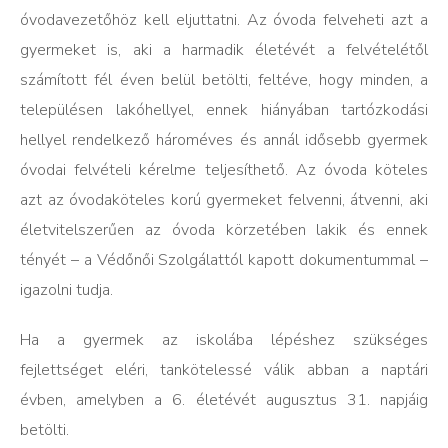
óvodavezetőhöz kell eljuttatni. Az óvoda felveheti azt a
gyermeket is, aki a harmadik életévét a felvételétől
számított fél éven belül betölti, feltéve, hogy minden, a
településen lakóhellyel, ennek hiányában tartózkodási
hellyel rendelkező hároméves és annál idősebb gyermek
óvodai felvételi kérelme teljesíthető. Az óvoda köteles
azt az óvodaköteles korú gyermeket felvenni, átvenni, aki
életvitelszerűen az óvoda körzetében lakik és ennek
tényét – a Védőnői Szolgálattól kapott dokumentummal –
igazolni tudja.
Ha a gyermek az iskolába lépéshez szükséges
fejlettséget eléri, tankötelessé válik abban a naptári
évben, amelyben a 6. életévét augusztus 31. napjáig
betölti.