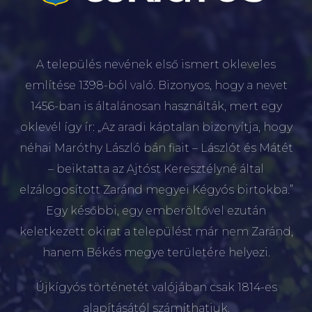
A település nevének első ismert okleveles
említése 1398-ból való. Bizonyos, hogy a nevet
1456-ban is általánosan használták, mert egy
oklevél így ír: „Az aradi káptalan bizonyítja, hogy
néhai Maróthy László bán fiait – Lászlót és Mátét
– beiktatta az Ajtóst Keresztélyné által
elzálogosított Zaránd megyei Kégyós birtokba.”
Egy későbbi, egy emberöltővel ezután
keletkezett okirat a települést már nem Zaránd,
hanem Békés megye területére helyezi.
Újkígyós történetét valójában csak 1814-es
alapításától számíthatjuk.