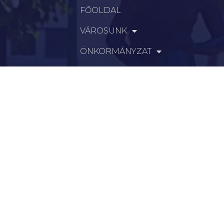
FŐOLDAL
VÁROSUNK
ÖNKORMÁNYZAT
INTÉZMÉNYEK
KAPCSOLAT
VÁLASZTÁSI INFORMÁCIÓK
INFORMÁCIÓK
Hírek
Aktualitások
Történelem
Infrastruktúra