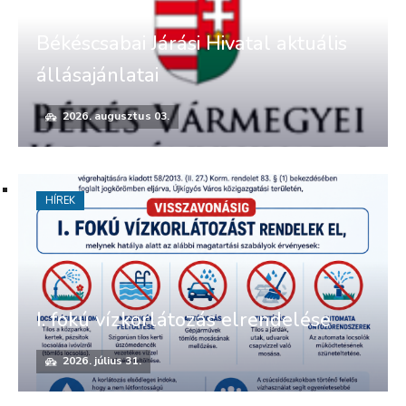
Békéscsabai Járási Hivatal aktuális
állásajánlatai
2026. augusztus 03.
HÍREK
I. fokú vízkorlátozás elrendelése
2026. július 31.