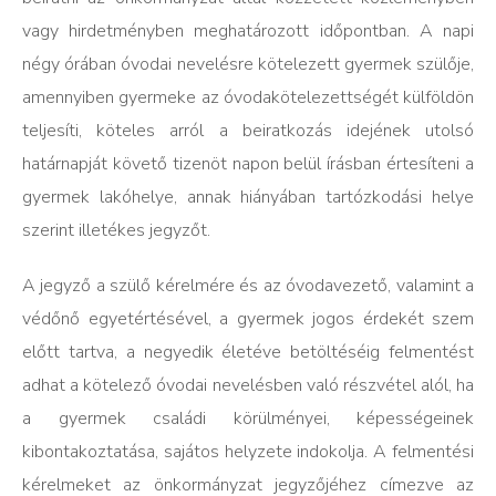
vagy hirdetményben meghatározott időpontban. A napi
négy órában óvodai nevelésre kötelezett gyermek szülője,
amennyiben gyermeke az óvodakötelezettségét külföldön
teljesíti, köteles arról a beiratkozás idejének utolsó
határnapját követő tizenöt napon belül írásban értesíteni a
gyermek lakóhelye, annak hiányában tartózkodási helye
szerint illetékes jegyzőt.
A jegyző a szülő kérelmére és az óvodavezető, valamint a
védőnő egyetértésével, a gyermek jogos érdekét szem
előtt tartva, a negyedik életéve betöltéséig felmentést
adhat a kötelező óvodai nevelésben való részvétel alól, ha
a gyermek családi körülményei, képességeinek
kibontakoztatása, sajátos helyzete indokolja. A felmentési
kérelmeket az önkormányzat jegyzőjéhez címezve az