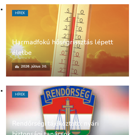
HÍREK
Harmadfokú hőségriasztás lépett
életbe
2026. július 30.
HÍREK
Rendőrségi tájékoztató: nyári
biztonsági tanácsok