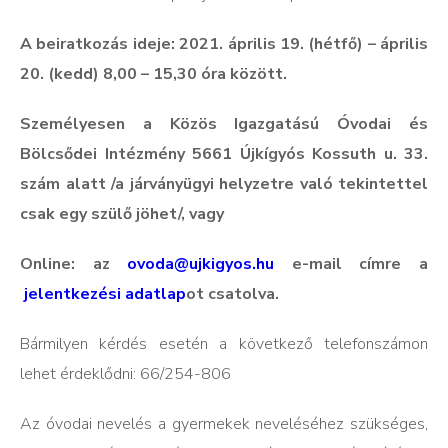
A beiratkozás ideje: 2021. április 19. (hétfő) – április
20. (kedd) 8,00 – 15,30 óra között.
Személyesen a Közös Igazgatású Óvodai és
Bölcsődei Intézmény 5661 Újkígyós Kossuth u. 33.
szám alatt /a járványügyi helyzetre való tekintettel
csak egy szülő jöhet/, vagy
Online: az
ovoda@ujkigyos.hu
e-mail címre a
jelentkezési adatlap
ot csatolva.
Bármilyen kérdés esetén a következő telefonszámon
lehet érdeklődni: 66/254-806
Az óvodai nevelés a gyermekek neveléséhez szükséges,