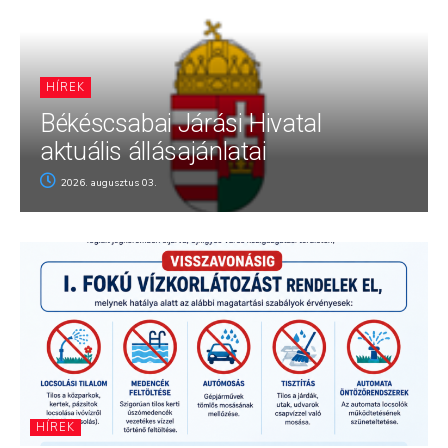
HÍREK
Békéscsabai Járási Hivatal
aktuális állásajánlatai
2026. augusztus 03.
HÍREK