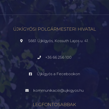
ÚJKÍGYÓSI POLGÁRMESTERI HIVATAL
5661 Újkígyós, Kossuth Lajos u. 41.
+36 66 256 100
Újkígyós a Fecebookon
kommunikacio@ujkigyos.hu
LEGFONTOSABBAK