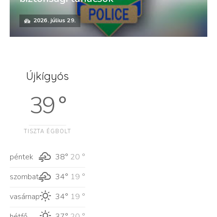
2026. július 29.
Újkígyós
39 °
TISZTA ÉGBOLT
péntek
38°
20 °
szombat
34°
19 °
vasárnap
34°
19 °
hétfő
37°
20 °