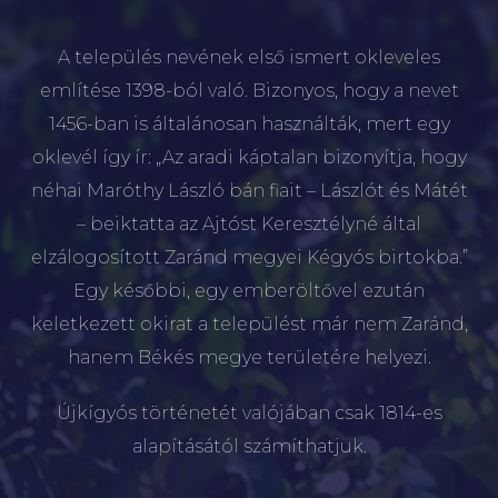
A település nevének első ismert okleveles
említése 1398-ból való. Bizonyos, hogy a nevet
1456-ban is általánosan használták, mert egy
oklevél így ír: „Az aradi káptalan bizonyítja, hogy
néhai Maróthy László bán fiait – Lászlót és Mátét
– beiktatta az Ajtóst Keresztélyné által
elzálogosított Zaránd megyei Kégyós birtokba.”
Egy későbbi, egy emberöltővel ezután
keletkezett okirat a települést már nem Zaránd,
hanem Békés megye területére helyezi.
Újkígyós történetét valójában csak 1814-es
alapításától számíthatjuk.