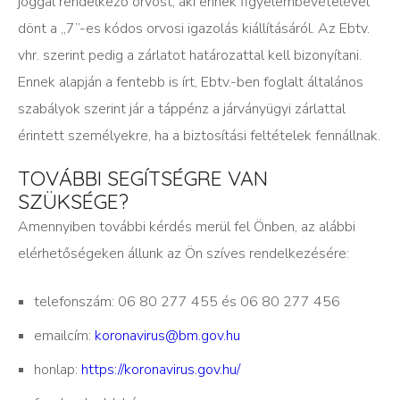
joggal rendelkező orvost, aki ennek figyelembevételével
dönt a „7”-es kódos orvosi igazolás kiállításáról. Az Ebtv.
vhr. szerint pedig a zárlatot határozattal kell bizonyítani.
Ennek alapján a fentebb is írt, Ebtv.-ben foglalt általános
szabályok szerint jár a táppénz a járványügyi zárlattal
érintett személyekre, ha a biztosítási feltételek fennállnak.
TOVÁBBI SEGÍTSÉGRE VAN
SZÜKSÉGE?
Amennyiben további kérdés merül fel Önben, az alábbi
elérhetőségeken állunk az Ön szíves rendelkezésére:
telefonszám: 06 80 277 455 és 06 80 277 456
emailcím:
koronavirus@bm.gov.hu
honlap:
https://koronavirus.gov.hu/