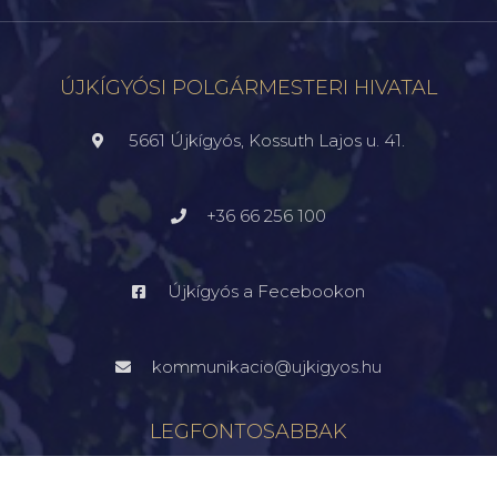
ÚJKÍGYÓSI POLGÁRMESTERI HIVATAL
5661 Újkígyós, Kossuth Lajos u. 41.
+36 66 256 100
Újkígyós a Fecebookon
kommunikacio@ujkigyos.hu
LEGFONTOSABBAK
FŐOLDAL