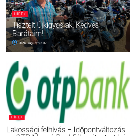
HÍREK
Tisztelt Újkígyósiak, Kedves
Barátaim!
2026. augusztus 07.
HÍREK
Lakossági felhívás – Időpontváltozás