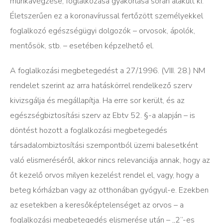
munkavégzése, foglalkozása gyakorlása során alakult ki.
Életszerűen ez a koronavírussal fertőzött személyekkel
foglalkozó egészségügyi dolgozók – orvosok, ápolók,
mentősök, stb. – esetében képzelhető el.
A foglalkozási megbetegedést a 27/1996. (VIII. 28.) NM
rendelet szerint az arra hatáskörrel rendelkező szerv
kivizsgálja és megállapítja. Ha erre sor került, és az
egészségbiztosítási szerv az Ebtv 52. §-a alapján – is
döntést hozott a foglalkozási megbetegedés
társadalombiztosítási szempontból üzemi balesetként
való elismeréséről, akkor nincs relevanciája annak, hogy az
őt kezelő orvos milyen kezelést rendel el, vagy, hogy a
beteg kórházban vagy az otthonában gyógyul-e. Ezekben
az esetekben a keresőképtelenséget az orvos – a
foglalkozási megbetegedés elismerése után – „2”-es