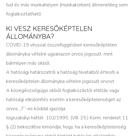
tud és más munkahelyen (munkakörben) átmenetileg sem
foglalkoztatható.
KI VESZ KERESŐKÉPTELEN
ÁLLOMÁNYBA?
COVID-19 vírussal összefüggésben keresőképtelen
állományba vételre ugyanazon orvos jogosult, mint
bármilyen más okból.
A hatósági határozatról a hatóság hivatalból értesíti a
keresőképtelen állományba vételre jogosult orvost.
A közegészségügyi okból foglalkozástól eltiltás vagy
hatósági elkülönítés esetén a keresőképtelenséget az
orvos „7”-es kóddal igazolja.
Jogszabályi háttér: 102/1995. (VIII. 25.) Korm. rendelet 11.
§ (2) bekezdése kimondja, hogy, ha a keresőképtelenség
közegészségügyi okból történt hatósági elkülönítés,