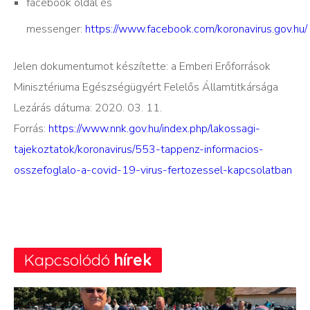
facebook oldal és
messenger:
https://www.facebook.com/koronavirus.gov.hu/
Jelen dokumentumot készítette: a Emberi Erőforrások
Minisztériuma Egészségügyért Felelős Államtitkársága
Lezárás dátuma: 2020. 03. 11.
Forrás:
https://www.nnk.gov.hu/index.php/lakossagi-
tajekoztatok/koronavirus/553-tappenz-informacios-
osszefoglalo-a-covid-19-virus-fertozessel-kapcsolatban
Kapcsolódó
hírek