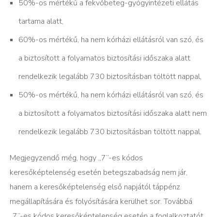
50%-os mértékű a fekvőbeteg-gyógyintézeti ellátás
tartama alatt,
60%-os mértékű, ha nem kórházi ellátásról van szó, és
a biztosított a folyamatos biztosítási időszaka alatt
rendelkezik legalább 730 biztosításban töltött nappal,
50%-os mértékű, ha nem kórházi ellátásról van szó, és
a biztosított a folyamatos biztosítási időszaka alatt nem
rendelkezik legalább 730 biztosításban töltött nappal.
Megjegyzendő még, hogy „7”-es kódos
keresőképtelenség esetén betegszabadság nem jár,
hanem a keresőképtelenség első napjától táppénz
megállapítására és folyósítására kerülhet sor. Továbbá
„7”-es kódos keresőképtelenség esetén a foglalkoztatót