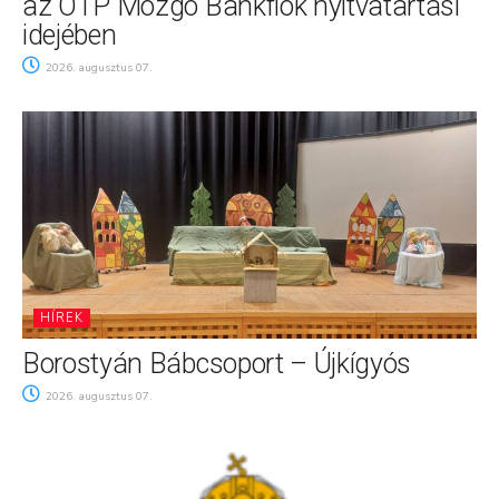
az OTP Mozgó Bankfiók nyitvatartási
idejében
2026. augusztus 07.
HÍREK
Borostyán Bábcsoport – Újkígyós
2026. augusztus 07.