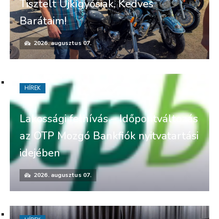
Tisztelt Újkígyósiak, Kedves
Barátaim!
2026. augusztus 07.
HÍREK
Lakossági felhívás – Időpontváltozás
az OTP Mozgó Bankfiók nyitvatartási
idejében
2026. augusztus 07.