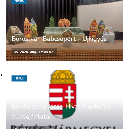
HÍREK
Borostyán Bábcsoport – Újkígyós
2026. augusztus 07.
HÍREK
Békéscsabai Járási Hivatal aktuális
állásajánlatai