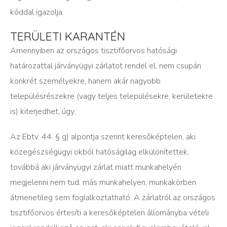
kóddal igazolja.
TERÜLETI KARANTÉN
Amennyiben az országos tisztifőorvos hatósági
határozattal járványügyi zárlatot rendel el, nem csupán
konkrét személyekre, hanem akár nagyobb
településrészekre (vagy teljes településekre, kerületekre
is) kiterjedhet, úgy:
Az Ebtv. 44. § g) alpontja szerint keresőképtelen, aki
közegészségügyi okból hatóságilag elkülönítettek,
továbbá aki járványügyi zárlat miatt munkahelyén
megjelenni nem tud, más munkahelyen, munkakörben
átmenetileg sem foglalkoztatható. A zárlatról az országos
tisztifőorvos értesíti a keresőképtelen állományba vételi