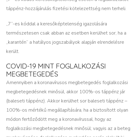
táppénz-hozzájárulás fizetési kötelezettség nem terheli.
„7”-es kóddal a keresőképtelenség igazolására
természetesen csak abban az esetben kerülhet sor, ha a
„karantén” a hatályos jogszabályok alapján elrendelésre
került.
COVID-19 MINT FOGLALKOZÁSI
MEGBETEGEDÉS
Amennyiben a koronavírusos megbetegedés foglalkozási
megbetegedésnek minősül, akkor 100%-os táppénz jár
(baleseti táppénz). Akkor kerülhet sor baleseti táppénz –
100%-os mértékű megállapítására, ha a biztosított olyan
módon fertőződött meg a koronavírussal, hogy az
foglalkozási megbetegedésnek minősül; vagyis az a beteg