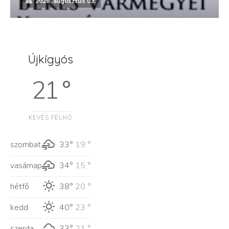
2026. augusztus 03.
Újkígyós
21 °
KEVÉS FELHŐ
szombat
33°
19 °
vasárnap
34°
15 °
hétfő
38°
20 °
kedd
40°
23 °
szerda
33°
21 °