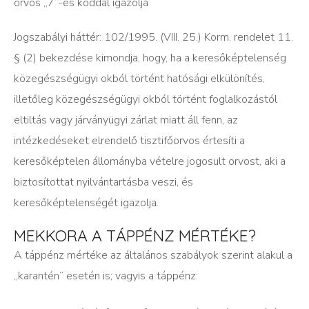
orvos „7”-es kóddal igazolja
Jogszabályi háttér: 102/1995. (VIII. 25.) Korm. rendelet 11.
§ (2) bekezdése kimondja, hogy, ha a keresőképtelenség
közegészségügyi okból történt hatósági elkülönítés,
illetőleg közegészségügyi okból történt foglalkozástól
eltiltás vagy járványügyi zárlat miatt áll fenn, az
intézkedéseket elrendelő tisztifőorvos értesíti a
keresőképtelen állományba vételre jogosult orvost, aki a
biztosítottat nyilvántartásba veszi, és
keresőképtelenségét igazolja.
MEKKORA A TÁPPÉNZ MÉRTÉKE?
A táppénz mértéke az általános szabályok szerint alakul a
„karantén” esetén is; vagyis a táppénz: