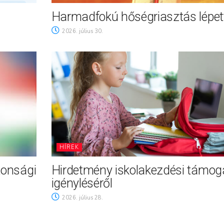
Harmadfokú hőségriasztás lépett
2026. július 30.
HÍREK
tonsági
Hirdetmény iskolakezdési támog
igényléséről
2026. július 28.