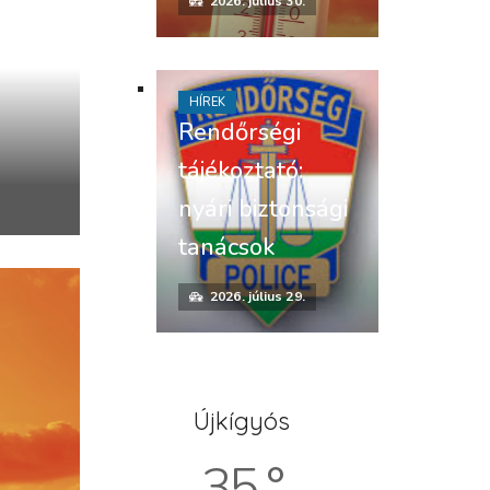
2026. július 30.
HÍREK
Rendőrségi
tájékoztató:
nyári biztonsági
tanácsok
2026. július 29.
Újkígyós
35 °