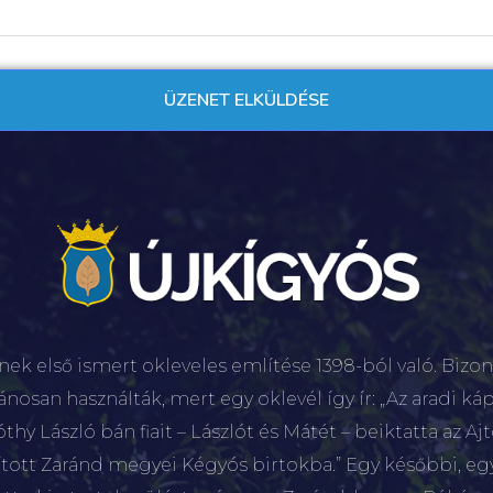
nek első ismert okleveles említése 1398-ból való. Bizon
lánosan használták, mert egy oklevél így ír: „Az aradi káp
hy László bán fiait – Lászlót és Mátét – beiktatta az Aj
sított Zaránd megyei Kégyós birtokba.” Egy későbbi, e