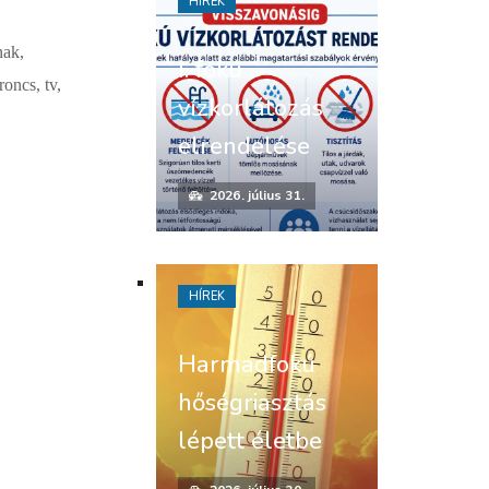
HÍREK
nak,
I. fokú
oncs, tv,
vízkorlátozás
elrendelése
2026. július 31.
HÍREK
Harmadfokú
hőségriasztás
lépett életbe