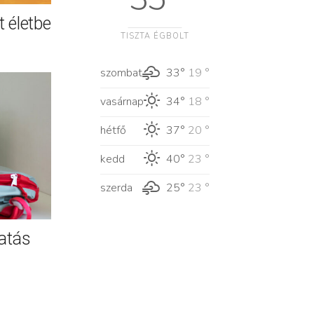
 életbe
TISZTA ÉGBOLT
szombat
33°
19 °
vasárnap
34°
18 °
hétfő
37°
20 °
kedd
40°
23 °
szerda
25°
23 °
atás