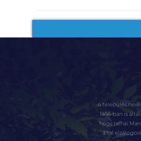
A település nevé
1456-ban is álta
hogy néhai Marót
által elzálogo