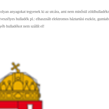
ak olyan anyagokat tegyenek ki az utcára, ami nem minősül zöldhulladék
szélyes hulladék pl.: elhasznált elektromos háztartási eszköz, gumiabr
éb hulladékot nem szállít el!