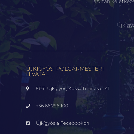
ezután keletkez
Újkígy
ÚJKÍGYÓSI POLGÁRMESTERI
HIVATAL
5661 Újkígyós, Kossuth Lajos u. 41.
+36 66 256 100
Újkígyós a Fecebookon