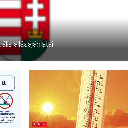
ális állásajánlatai
HÍREK