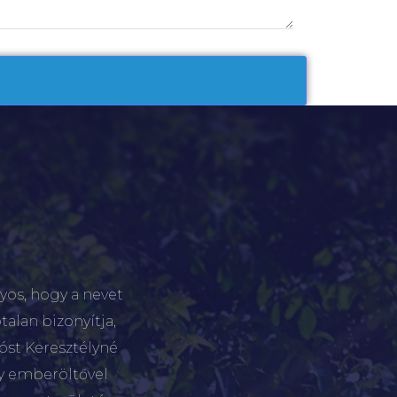
yos, hogy a nevet
talan bizonyítja,
tóst Keresztélyné
gy emberöltővel