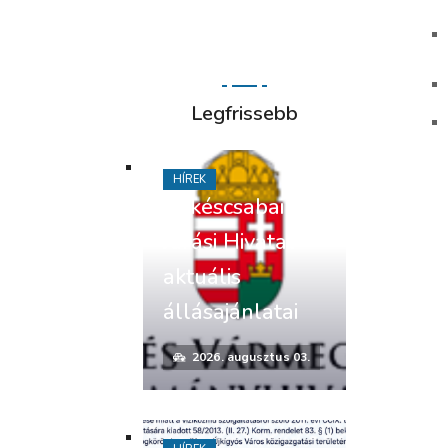
Legfrissebb
HÍREK
Békéscsabai
Járási Hivatal
aktuális
állásajánlatai
2026. augusztus 03.