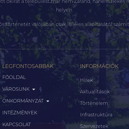
ett okirat a települést már nem Zaránd, hanem Békés 
helyezi.
ós történetét valójában csak 1814-es alapításától számít
LEGFONTOSABBAK
INFORMÁCIÓK
FŐOLDAL
Hírek
VÁROSUNK
Aktualitások
ÖNKORMÁNYZAT
Történelem
INTÉZMÉNYEK
Infrastruktúra
KAPCSOLAT
Szervezetek