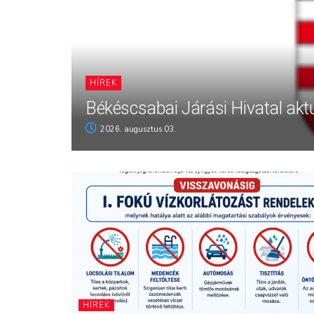
HÍREK
Békéscsabai Járási Hivatal aktu
2026. augusztus 03.
HÍREK