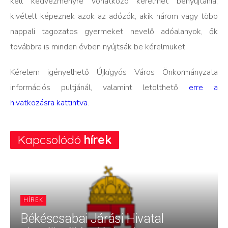
kell kedvezményre vonatkozó kérelmet benyújtania,
kivételt képeznek azok az adózók, akik három vagy több
nappali tagozatos gyermeket nevelő adóalanyok, ők
továbbra is minden évben nyújtsák be kérelmüket.
Kérelem igényelhető Újkígyós Város Önkormányzata
információs pultjánál, valamint letölthető
erre a
hivatkozásra kattintva
.
Kapcsolódó
hírek
HÍREK
Békéscsabai Járási Hivatal