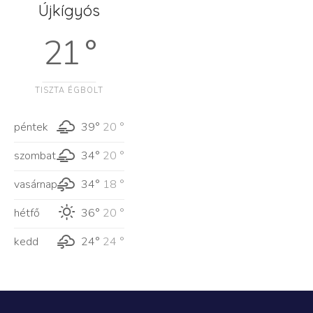
Újkígyós
21 °
TISZTA ÉGBOLT
péntek
39°
20 °
szombat
34°
20 °
vasárnap
34°
18 °
hétfő
36°
20 °
kedd
24°
24 °