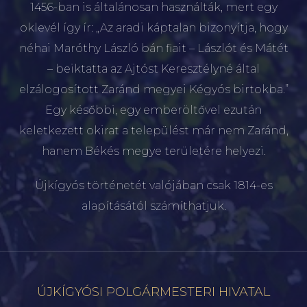
1456-ban is általánosan használták, mert egy
oklevél így ír: „Az aradi káptalan bizonyítja, hogy
néhai Maróthy László bán fiait – Lászlót és Mátét
– beiktatta az Ajtóst Keresztélyné által
elzálogosított Zaránd megyei Kégyós birtokba.”
Egy későbbi, egy emberöltővel ezután
keletkezett okirat a települést már nem Zaránd,
hanem Békés megye területére helyezi.
Újkígyós történetét valójában csak 1814-es
alapításától számíthatjuk.
ÚJKÍGYÓSI POLGÁRMESTERI HIVATAL