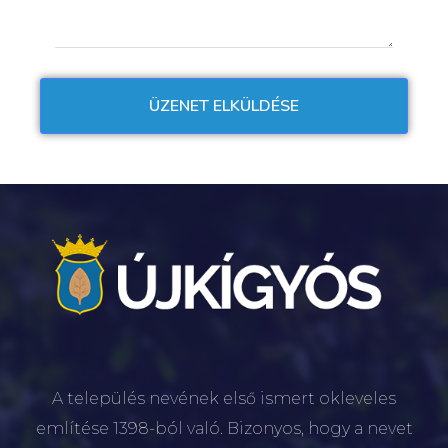
A település nevének első ismert okleveles
említése 1398-ból való. Bizonyos, hogy a nevet