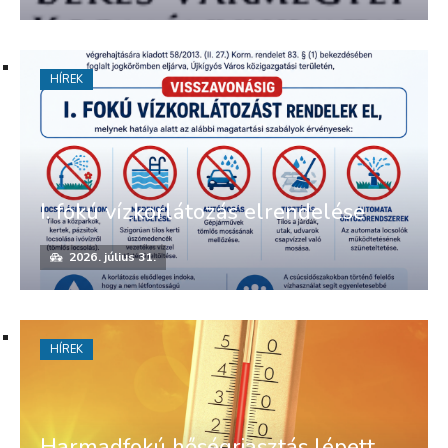
HÍREK
I. fokú vízkorlátozás elrendelése
2026. július 31.
HÍREK
Harmadfokú hőségriasztás lépett