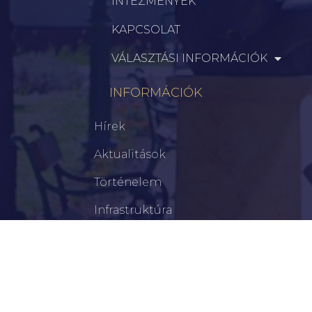
INTÉZMÉNYEK
KAPCSOLAT
VÁLASZTÁSI INFORMÁCIÓK
INFORMÁCIÓK
Hírek
Aktualitások
Történelem
Infrastruktúra
Szervezetek
Civil Szervezetek
Hasznos Linkek