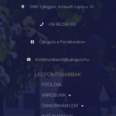
5661 Újkígyós, Kossuth Lajos u. 41.
+36 66 256 100
Újkígyós a Fecebookon
kommunikacio@ujkigyos.hu
LEGFONTOSABBAK
FŐOLDAL
VÁROSUNK
ÖNKORMÁNYZAT