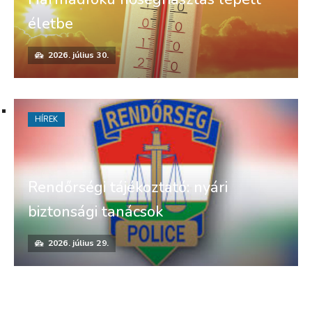
életbe
2026. július 30.
HÍREK
Rendőrségi tájékoztató: nyári
biztonsági tanácsok
2026. július 29.