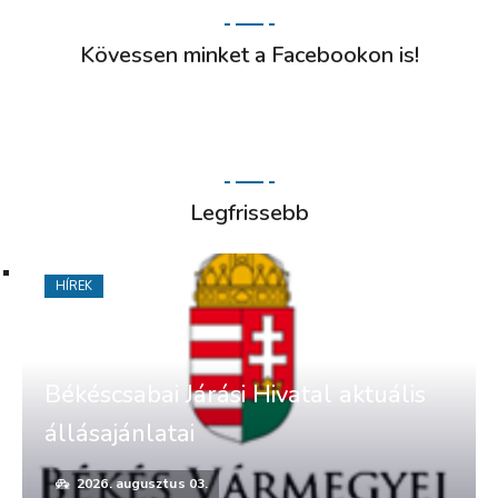
Kövessen minket a Facebookon is!
Legfrissebb
HÍREK
Békéscsabai Járási Hivatal aktuális
állásajánlatai
2026. augusztus 03.