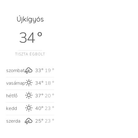
Újkígyós
34 °
TISZTA ÉGBOLT
szombat
33°
19 °
vasárnap
34°
18 °
hétfő
37°
20 °
kedd
40°
23 °
szerda
25°
23 °