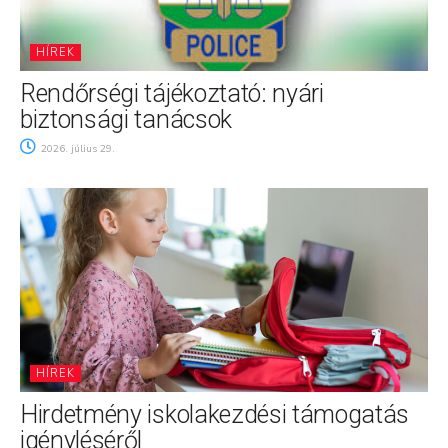
HÍREK
Rendőrségi tájékoztató: nyári
biztonsági tanácsok
2026. július 29.
HÍREK
Hirdetmény iskolakezdési támogatás
igényléséről