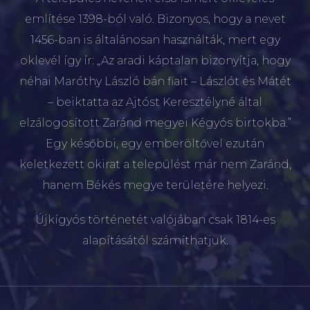
említése 1398-ból való. Bizonyos, hogy a nevet
1456-ban is általánosan használták, mert egy
oklevél így ír: „Az aradi káptalan bizonyítja, hogy
néhai Maróthy László bán fiait – Lászlót és Mátét
– beiktatta az Ajtóst Keresztélyné által
elzálogosított Zaránd megyei Kégyós birtokba.”
Egy későbbi, egy emberöltővel ezután
keletkezett okirat a települést már nem Zaránd,
hanem Békés megye területére helyezi.
Újkígyós történetét valójában csak 1814-es
alapításától számíthatjuk.