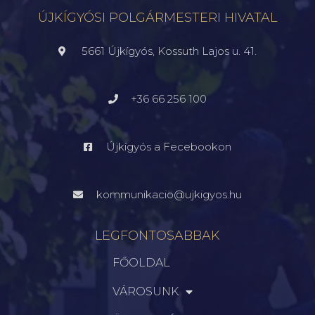
ÚJKÍGYÓSI POLGÁRMESTERI HIVATAL
5661 Újkígyós, Kossuth Lajos u. 41.
+36 66 256 100
Újkígyós a Fecebookon
kommunikacio@ujkigyos.hu
LEGFONTOSABBAK
FŐOLDAL
VÁROSUNK