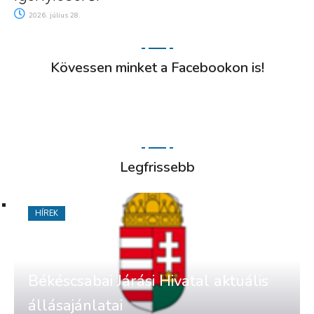
2026. július 28.
Kövessen minket a Facebookon is!
Legfrissebb
HÍREK
Békéscsabai Járási Hivatal aktuális
állásajánlatai