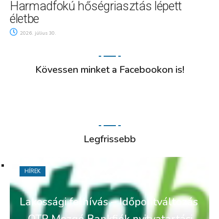
Harmadfokú hőségriasztás lépett
életbe
2026. július 30.
Kövessen minket a Facebookon is!
Legfrissebb
HÍREK
Lakossági felhívás – Időpontváltozás
– OTP Mozgó Bankfiók nyitvatartási