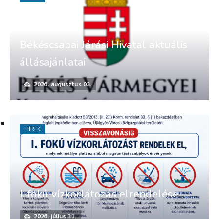
Békéscsabai Járási Hivatal aktuális
állásajánlatai
2026. augusztus 03.
HÍREK
I. fokú vízkorlátozás elrendelése
2026. július 31.