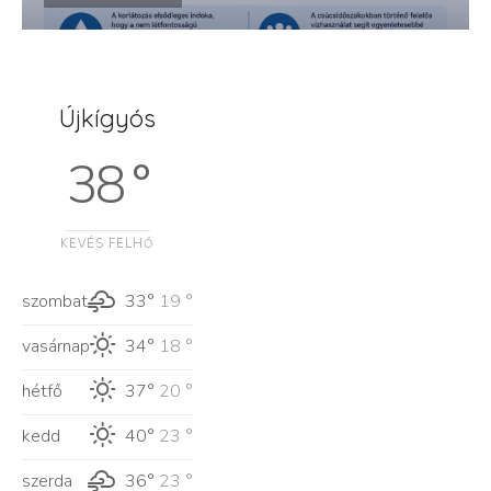
Újkígyós
38 °
KEVÉS FELHŐ
szombat
33°
19 °
vasárnap
34°
18 °
hétfő
37°
20 °
kedd
40°
23 °
szerda
36°
23 °