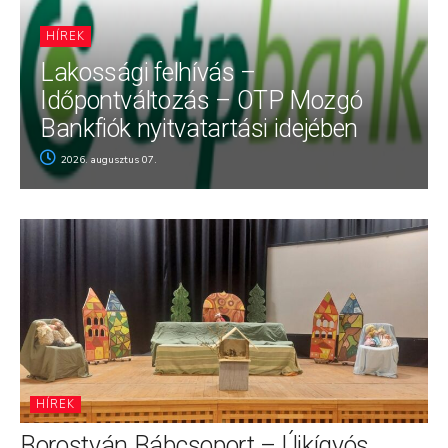
HÍREK
Lakossági felhívás –
Időpontváltozás – OTP Mozgó
Bankfiók nyitvatartási idejében
2026. augusztus 07.
HÍREK
Borostyán Bábcsoport – Újkígyós