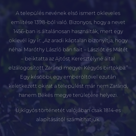
A település nevének első ismert okleveles
említése 1398-ból való. Bizonyos, hogy a nevet
1456-ban is általánosan használták, mert egy
oklevél így ír: „Az aradi káptalan bizonyítja, hogy
néhai Maróthy László bán fiait – Lászlót és Mátét
– beiktatta az Ajtóst Keresztélyné által
elzálogosított Zaránd megyei Kégyós birtokba.”
Egy későbbi, egy emberöltővel ezután
keletkezett okirat a települést már nem Zaránd,
hanem Békés megye területére helyezi.
Újkígyós történetét valójában csak 1814-es
alapításától számíthatjuk.