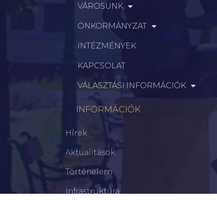
VÁROSUNK
ÖNKORMÁNYZAT
INTÉZMÉNYEK
KAPCSOLAT
VÁLASZTÁSI INFORMÁCIÓK
INFORMÁCIÓK
Hírek
Aktualitások
Történelem
Infrastruktúra
Szervezetek