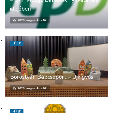
idejében
2026. augusztus 07.
HÍREK
Borostyán Bábcsoport – Újkígyós
2026. augusztus 07.
HÍREK