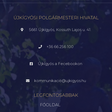
ÚJKÍGYÓSI POLGÁRMESTERI HIVATAL
5661 Újkígyós, Kossuth Lajos u. 41.
+36 66 256 100
Újkígyós a Fecebookon
kommunikacio@ujkigyos.hu
LEGFONTOSABBAK
FŐOLDAL