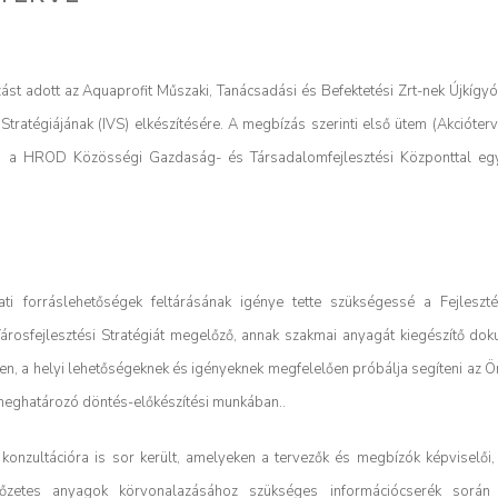
t adott az Aquaprofit Műszaki, Tanácsadási és Befektetési Zrt-nek Újkígyó
 Stratégiájának (IVS) elkészítésére.
A megbízás szerinti első ütem (Akcióterv
Zrt. a HROD Közösségi Gazdaság- és Társadalomfejlesztési Központtal e
ti forráslehetőségek feltárásának igénye tette szükségessé a Fejleszté
 Városfejlesztési Stratégiát megelőző, annak szakmai anyagát kiegészítő d
en, a helyi lehetőségeknek és igényeknek megfelelően próbálja segíteni az 
t meghatározó döntés-előkészítési munkában..
konzultációra is sor került, amelyeken a tervezők és megbízók képviselői,
lőzetes anyagok körvonalazásához szükséges információcserék során 