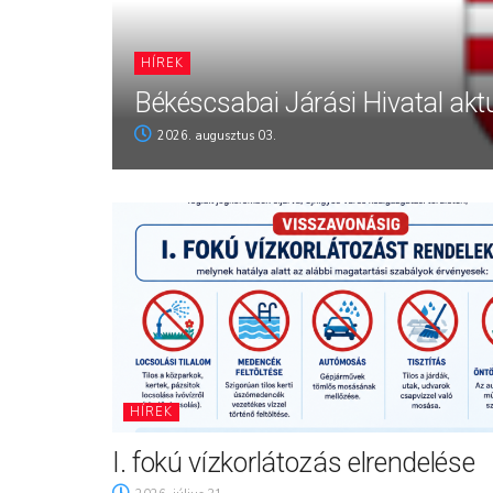
HÍREK
Békéscsabai Járási Hivatal aktu
2026. augusztus 03.
HÍREK
I. fokú vízkorlátozás elrendelése