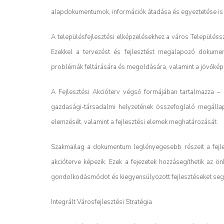
alapdokumentumok, információk átadása és egyeztetése is me
A településfejlesztési elképzelésekhez a város Településsz
Ezekkel a tervezést és fejlesztést megalapozó dokumen
problémák feltárására és megoldására, valamint a jövőképhe
A Fejlesztési Akcióterv végső formájában tartalmazza – 
gazdasági-társadalmi helyzetének összefoglaló megállap
elemzését, valamint a fejlesztési elemek meghatározását.
Szakmailag a dokumentum leglényegesebb részeit a fejles
akcióterve képezik. Ezek a fejezetek hozzásegíthetik az 
gondolkodásmódot és kiegyensúlyozott fejlesztéseket segí
Integrált Városfejlesztési Stratégia