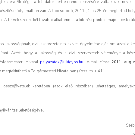
esztési Stratégia a feladatok térbeli rendszerezésére vállalkozik, nevesí
VS készítése folyamatban van. A kapcsolódó, 2011. július 25-én megtartott he
. A tervek szerint két további alkalommal a kitörési pontok, majd a célterül
áros lakosságának, civil szervezeteinek szíves figyelmébe ajánlom azzal a k
nítani. Azért, hogy a lakosság és a civil szervezetek véleménye a kés
Polgármesteri Hivatal
palyazatok@ujkigyos.hu
e-mail címre
2011. augu
 megtekinthető a Polgármesteri Hivatalban (Kossuth u. 41.).
 összejövetelek keretében (azok első részében) lehetséges, amelyekr
yilvánítás lehetőségével!
Szeb
p