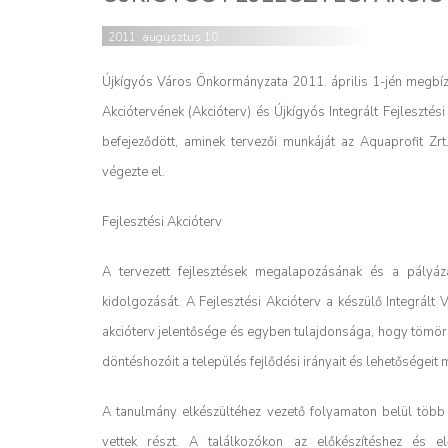
2011. augusztus 10.
Újkígyós Város Önkormányzata 2011. április 1-jén megbízás
Akciótervének (Akcióterv) és Újkígyós Integrált Fejlesztési
befejeződött, aminek tervezői munkáját az Aquaprofit 
végezte el.
Fejlesztési Akcióterv
A tervezett fejlesztések megalapozásának és a pályáza
kidolgozását. A Fejlesztési Akcióterv a készülő Integrált
akcióterv jelentősége és egyben tulajdonsága, hogy tömör
döntéshozóit a település fejlődési irányait és lehetőségei
A tanulmány elkészültéhez vezető folyamaton belül több 
vettek részt. A találkozókon az előkészítéshez és e