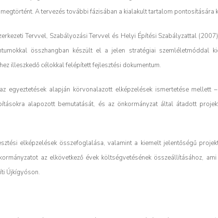
gtörtént. A tervezés további fázisában a kialakult tartalom pontosítására k
erkezeti Tervvel, Szabályozási Tervvel és Helyi Építési Szabályzattal (2007)
tumokkal összhangban készült el a jelen stratégiai szemléletmóddal ki
z illeszkedő célokkal felépített fejlesztési dokumentum.
az egyeztetések alapján körvonalazott elképzelések ismertetése mellett –
ításokra alapozott bemutatását, és az önkormányzat által átadott projek
ztési elképzelések összefoglalása, valamint a kiemelt jelentőségű projekt
önkormányzatot az elkövetkező évek költségvetésének összeállításához, ami 
ti Újkígyóson.