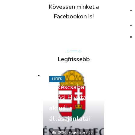
Kövessen minket a
Facebookon is!
Legfrissebb
HÍREK
Békéscsabai
Járási Hivatal
aktuális
állásajánlatai
2026. augusztus 03.