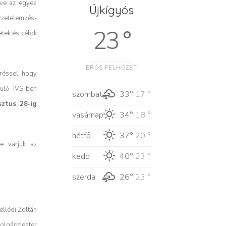
tve az egyes
Újkígyós
lyzetelemzés-
23 °
etek és célok
ERŐS FELHŐZET
éréssel, hogy
zülő IVS-ben
szombat
33°
17 °
sztus 28-ig
vasárnap
34°
18 °
hétfő
37°
20 °
e várjuk az
kedd
40°
23 °
szerda
26°
23 °
ellédi Zoltán
olgármester