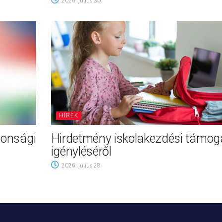
2026. július 30.
HÍREK
tonsági
Hirdetmény iskolakezdési támog
igényléséről
2026. július 28.