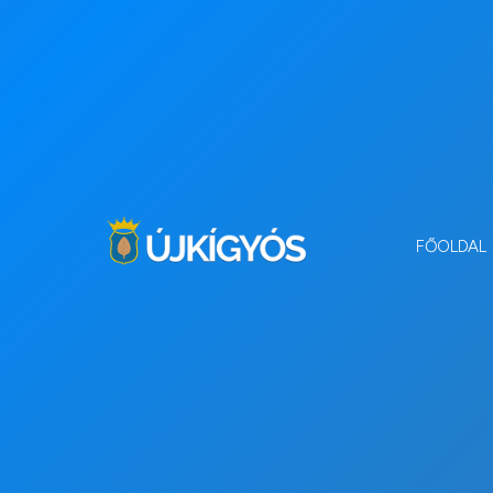
FŐOLDAL