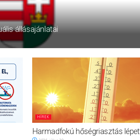
ális állásajánlatai
HÍREK
Harmadfokú hőségriasztás lépett