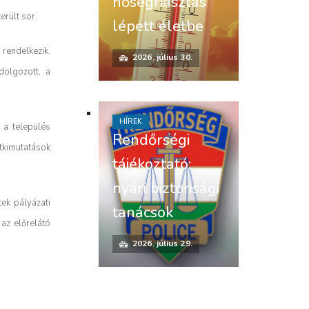
hőségriasztás
erült sor.
lépett életbe
 rendelkezik.
2026. július 30.
dolgozott, a
HÍREK
 a település
Rendőrségi
tkimutatások
tájékoztató:
nyári biztonsági
ek pályázati
tanácsok
az előrelátó
2026. július 29.