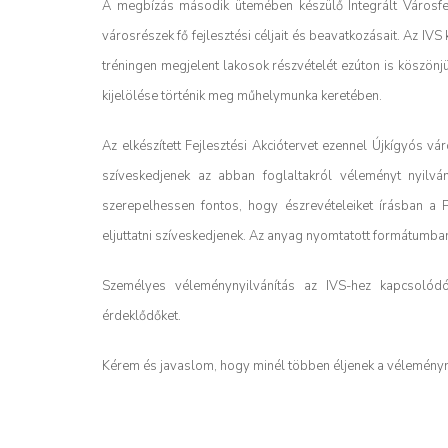
A megbízás második ütemében készülő Integrált Városfejl
városrészek fő fejlesztési céljait és beavatkozásait. Az I
tréningen megjelent lakosok részvételét ezúton is köszönjük
kijelölése történik meg műhelymunka keretében.
Az elkészített Fejlesztési Akciótervet ezennel Újkígyós v
szíveskedjenek az abban foglaltakról véleményt nyilvá
szerepelhessen fontos, hogy észrevételeiket írásban a 
eljuttatni szíveskedjenek. Az anyag nyomtatott formátumban
Személyes véleménynyilvánítás az IVS-hez kapcsolódó
érdeklődőket.
Kérem és javaslom, hogy minél többen éljenek a véleményn