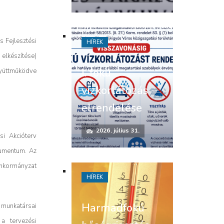
s Fejlesztési
HÍREK
 elkészítése)
I. fokú
gyüttműködve
vízkorlátozás
elrendelése
2026. július 31.
si Akcióterv
okumentum. Az
Önkormányzat
HÍREK
Harmadfokú
 munkatársai
a tervezési