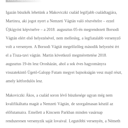
Igazán büszkék lehetünk a Makoviczki család legifjabb családtagjára,
Martinra, aki jogot nyert a Nemzeti Vágtán való részvételre – ezzel
Újkígyóst képviselve – a 2018. augusztus 05-én megrendezett Borsodi
Vágtán elért első helyezésével, nem mellesleg, a legfiatalabb versenyző
volt a versenyen. A Borsodi Vágtát megelőzőleg második helyezést ért
el a Tisza-tavi vágtán. Martin következő megmérettetése 2018.
augusztus 19-én lesz Orosházán, ahol a sok éves hagyományra
visszatekintő Ügető-Galopp Futam megyei bajnokságán vesz majd részt,
amely kétfordulós lesz.
Makoviczki Ákos, a család soron lévő büszkesége ugyan még nem
kvalifikáltatta magát a Nemzeti Vágtán, de szorgalmasan készül az
előfutamaira. Emellett a Kincsem Parkban minden vasárnap
rendszeresen versenyzik saját lovaival. Legutóbbi versenyén, a Németh