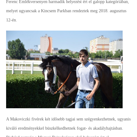
Ferenc Emlékversenyen harmadik helyezést ért el galopp kategóriában,
melyet ugyancsak a Kincsem Parkban rendeztek meg 2018. augusztus
12-én.
A Makoviczki fivérek két idősebb tagjai sem szégyenkezhetnek, ugyanis
kiváló eredményekkel büszkélkedhetnek fogat- és akadályhajtásban.