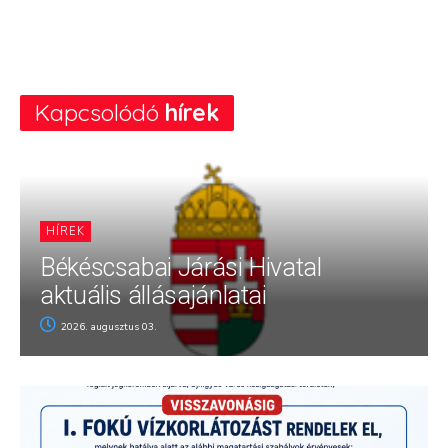
Kapcsolódó
hírek
HÍREK
Békéscsabai Járási Hivatal
aktuális állásajánlatai
2026. augusztus 03.