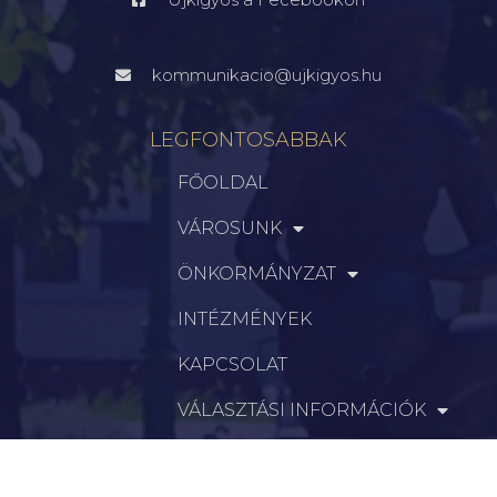
kommunikacio@ujkigyos.hu
LEGFONTOSABBAK
FŐOLDAL
VÁROSUNK
ÖNKORMÁNYZAT
INTÉZMÉNYEK
KAPCSOLAT
VÁLASZTÁSI INFORMÁCIÓK
INFORMÁCIÓK