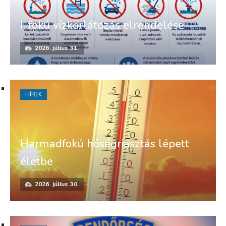
I. fokú vízkorlátozás elrendelése
2026. július 31.
HÍREK
Harmadfokú hőségriasztás lépett
életbe
2026. július 30.