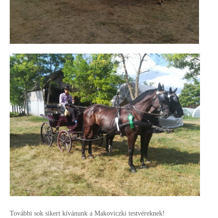
További sok sikert kívánunk a Makoviczki testvéreknek!