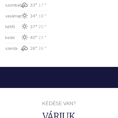
szombat
33°
17 °
vasárnap
34°
18 °
hétfő
37°
20 °
kedd
40°
23 °
szerda
26°
26 °
KÉDÉSE VAN?
VÁRJUK