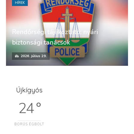
HÍREK
Rendőrségi tájékoztató: nyári
biztonsági tanácsok
2026. július 29.
Újkígyós
24 °
BORÚS ÉGBOLT