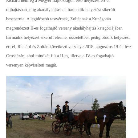
Richárd nemrég a Megyei Bajnokságon első helyezést ért el
díjhajtásban, míg akadályhajtásban harmadik helyezést sikerült
besepernie. A legidősebb testvérnek, Zoltánnak a Kunágotán
megrendezett II-es fogathajtó verseny akadályhajtás kategóriájában
harmadik helyezést sikerült elérnie, összetettben pedig ötödik helyezést
ért el. Richárd és Zoltán következő versenye 2018. augusztus 19-én lesz
Orosházán, ahol mindkét fiú a II-es, illetve a IV-es fogathajtó
versenyen képviselteti magát.