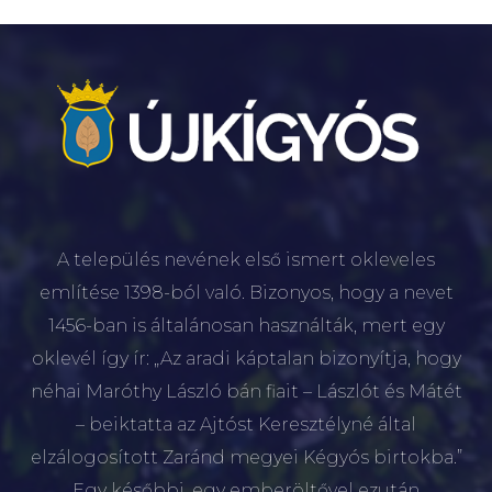
A település nevének első ismert okleveles
említése 1398-ból való. Bizonyos, hogy a nevet
1456-ban is általánosan használták, mert egy
oklevél így ír: „Az aradi káptalan bizonyítja, hogy
néhai Maróthy László bán fiait – Lászlót és Mátét
– beiktatta az Ajtóst Keresztélyné által
elzálogosított Zaránd megyei Kégyós birtokba.”
Egy későbbi, egy emberöltővel ezután