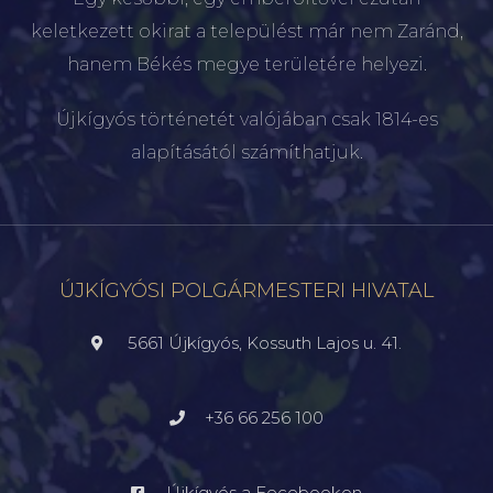
keletkezett okirat a települést már nem Zaránd,
hanem Békés megye területére helyezi.
Újkígyós történetét valójában csak 1814-es
alapításától számíthatjuk.
ÚJKÍGYÓSI POLGÁRMESTERI HIVATAL
5661 Újkígyós, Kossuth Lajos u. 41.
+36 66 256 100
Újkígyós a Fecebookon