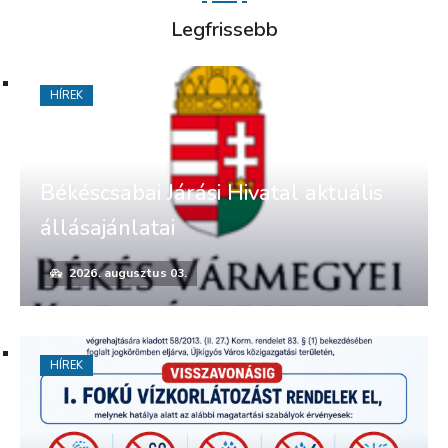
Legfrissebb
HÍREK
Békéscsabai Járási Hivatal aktuális
állásajánlatai
2026. augusztus 03.
HÍREK