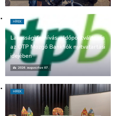
HÍREK
Lakossági felhívás – Időpontváltozás
az OTP Mozgó Bankfiók nyitvatartási
idejében
2026. augusztus 07.
HÍREK