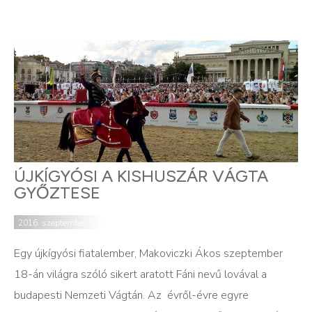
ÚJKÍGYÓSI A KISHUSZÁR VÁGTA
GYŐZTESE
2016. szeptember 18.
Egy újkígyósi fiatalember, Makoviczki Ákos szeptember
18-án világra szóló sikert aratott Fáni nevű lovával a
budapesti Nemzeti Vágtán. Az évről-évre egyre