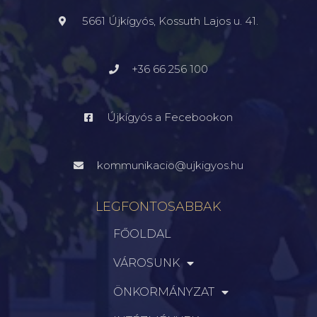
5661 Újkígyós, Kossuth Lajos u. 41.
+36 66 256 100
Újkígyós a Fecebookon
kommunikacio@ujkigyos.hu
LEGFONTOSABBAK
FŐOLDAL
VÁROSUNK
ÖNKORMÁNYZAT