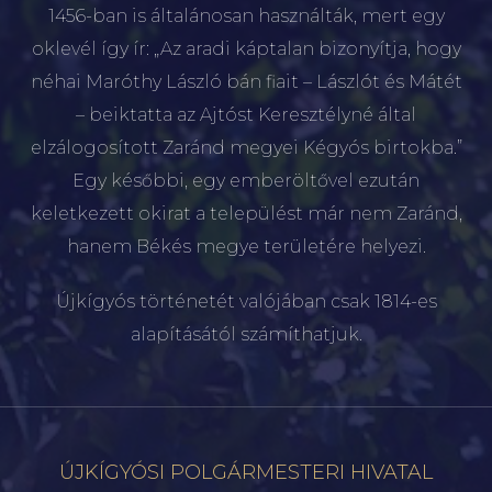
1456-ban is általánosan használták, mert egy
oklevél így ír: „Az aradi káptalan bizonyítja, hogy
néhai Maróthy László bán fiait – Lászlót és Mátét
– beiktatta az Ajtóst Keresztélyné által
elzálogosított Zaránd megyei Kégyós birtokba.”
Egy későbbi, egy emberöltővel ezután
keletkezett okirat a települést már nem Zaránd,
hanem Békés megye területére helyezi.
Újkígyós történetét valójában csak 1814-es
alapításától számíthatjuk.
ÚJKÍGYÓSI POLGÁRMESTERI HIVATAL