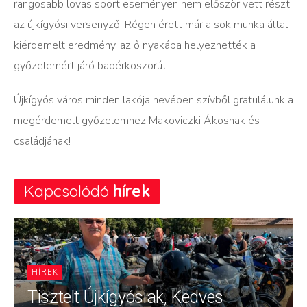
rangosabb lovas sport eseményen nem először vett részt
az újkígyósi versenyző. Régen érett már a sok munka által
kiérdemelt eredmény, az ő nyakába helyezhették a
győzelemért járó babérkoszorút.
Újkígyós város minden lakója nevében szívből gratulálunk a
megérdemelt győzelemhez Makoviczki Ákosnak és
családjának!
Kapcsolódó
hírek
HÍREK
Tisztelt Újkígyósiak, Kedves