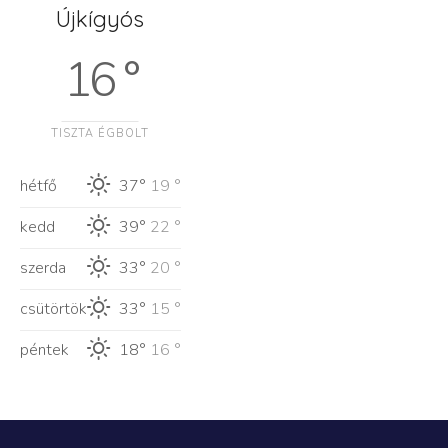
Újkígyós
16 °
TISZTA ÉGBOLT
hétfő
37°
19 °
kedd
39°
22 °
szerda
33°
20 °
csütörtök
33°
15 °
péntek
18°
16 °