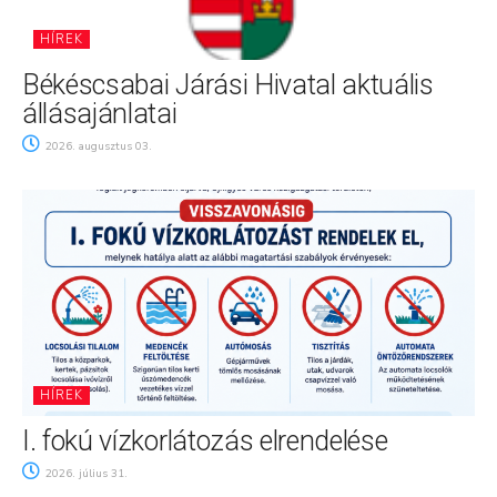
HÍREK
Békéscsabai Járási Hivatal aktuális
állásajánlatai
2026. augusztus 03.
HÍREK
I. fokú vízkorlátozás elrendelése
2026. július 31.