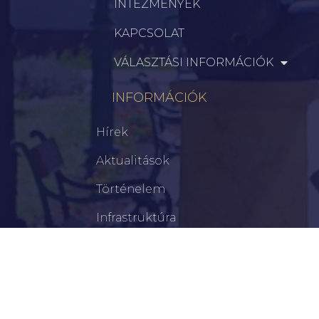
INTÉZMÉNYEK
KAPCSOLAT
VÁLASZTÁSI INFORMÁCIÓK
INFORMÁCIÓK
Hírek
Aktualitások
Történelem
Infrastruktúra
Szervezetek
Civil Szervezetek
Hasznos Linkek