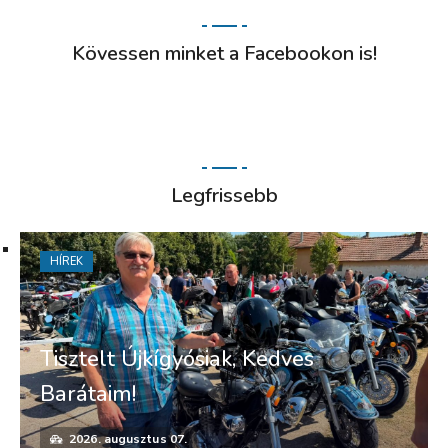
Kövessen minket a Facebookon is!
Legfrissebb
HÍREK
Tisztelt Újkígyósiak, Kedves
Barátaim!
2026. augusztus 07.