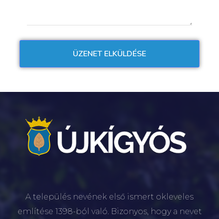
A település nevének első ismert okleveles
említése 1398-ból való. Bizonyos, hogy a nevet