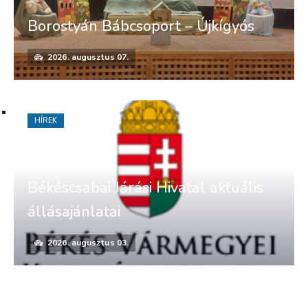
Borostyán Bábcsoport – Újkígyós
2026. augusztus 07.
HÍREK
Békéscsabai Járási Hivatal aktuális
állásajánlatai
2026. augusztus 03.