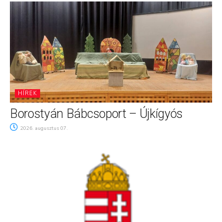
HÍREK
Borostyán Bábcsoport – Újkígyós
2026. augusztus 07.