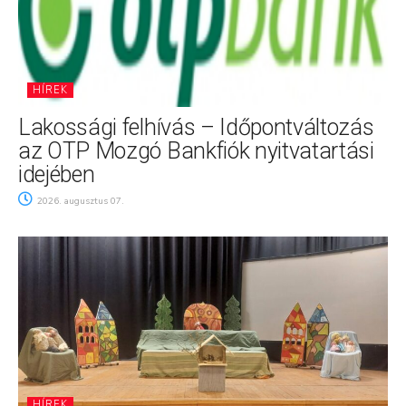
HÍREK
Lakossági felhívás – Időpontváltozás
az OTP Mozgó Bankfiók nyitvatartási
idejében
2026. augusztus 07.
HÍREK