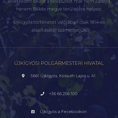
keletkezett okirat a települést már nem Zaránd,
hanem Békés megye területére helyezi.
Újkígyós történetét valójában csak 1814-es
alapításától számíthatjuk.
ÚJKÍGYÓSI POLGÁRMESTERI HIVATAL
5661 Újkígyós, Kossuth Lajos u. 41.
+36 66 256 100
Újkígyós a Fecebookon