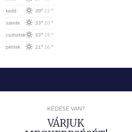
kedd
39°
22 °
szerda
33°
20 °
csütörtök
33°
15 °
péntek
21°
16 °
KÉDÉSE VAN?
VÁRJUK