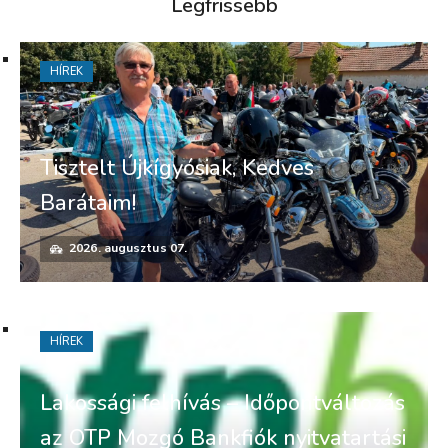
Legfrissebb
HÍREK
Tisztelt Újkígyósiak, Kedves
Barátaim!
2026. augusztus 07.
HÍREK
Lakossági felhívás – Időpontváltozás
az OTP Mozgó Bankfiók nyitvatartási