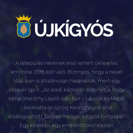
A település nevének első ismert okleveles
említése 1398-ból való. Bizonyos, hogy a nevet
1456-ban is általánosan használták, mert egy
oklevél így ír: „Az aradi káptalan bizonyítja, hogy
néhai Maróthy László bán fiait – Lászlót és Mátét
– beiktatta az Ajtóst Keresztélyné által
elzálogosított Zaránd megyei Kégyós birtokba.”
Egy későbbi, egy emberöltővel ezután