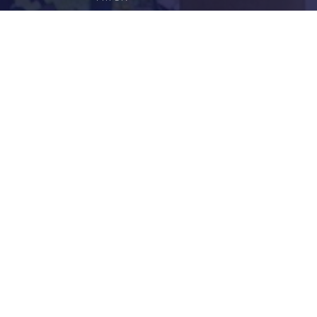
Aktualitások
Történelem
Infrastruktúra
Szervezetek
Civil Szervezetek
Hasznos Linkek
LEGFRISSEBB
Tisztelt Újkígyósiak, Kedves Barátaim!
Lakossági Felhívás – Időpontváltozás Az OTP
Mozgó Bankfiók Nyitvatartási Idejében