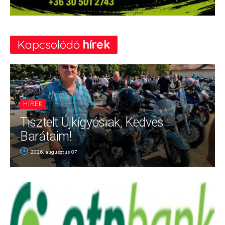
Kapcsolódó
hírek
HÍREK
Tisztelt Újkígyósiak, Kedves
Barátaim!
2026. augusztus 07.