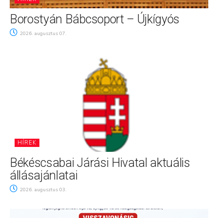
Borostyán Bábcsoport – Újkígyós
2026. augusztus 07.
HÍREK
Békéscsabai Járási Hivatal aktuális
állásajánlatai
2026. augusztus 03.