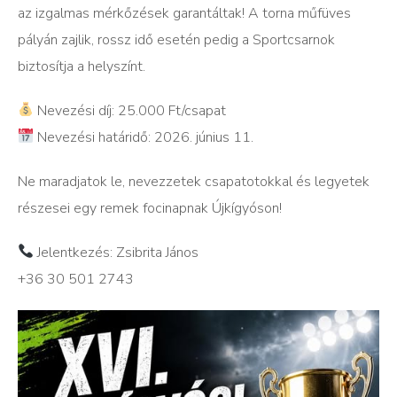
az izgalmas mérkőzések garantáltak! A torna műfüves
pályán zajlik, rossz idő esetén pedig a Sportcsarnok
biztosítja a helyszínt.
Nevezési díj: 25.000 Ft/csapat
Nevezési határidő: 2026. június 11.
Ne maradjatok le, nevezzetek csapatotokkal és legyetek
részesei egy remek focinapnak Újkígyóson!
Jelentkezés: Zsibrita János
+36 30 501 2743