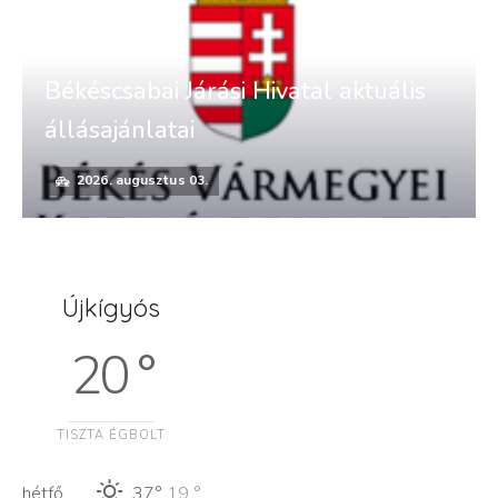
Békéscsabai Járási Hivatal aktuális
állásajánlatai
2026. augusztus 03.
Újkígyós
20 °
TISZTA ÉGBOLT
hétfő
37°
19 °