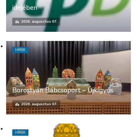
idejében
2026. augusztus 07.
HÍREK
Borostyán Bábcsoport – Újkígyós
2026. augusztus 07.
HÍREK