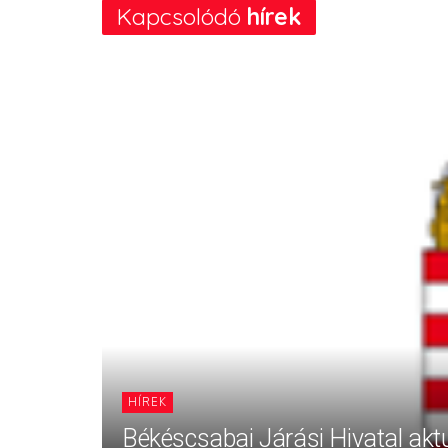
Kapcsolódó
hírek
HÍREK
Békéscsabai Járási Hivatal aktu