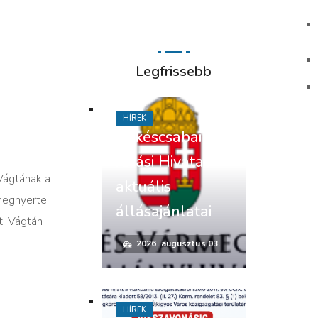
Legfrissebb
HÍREK
Békéscsabai
Járási Hivatal
Vágtának a
aktuális
 megnyerte
állásajánlatai
ti Vágtán
2026. augusztus 03.
HÍREK