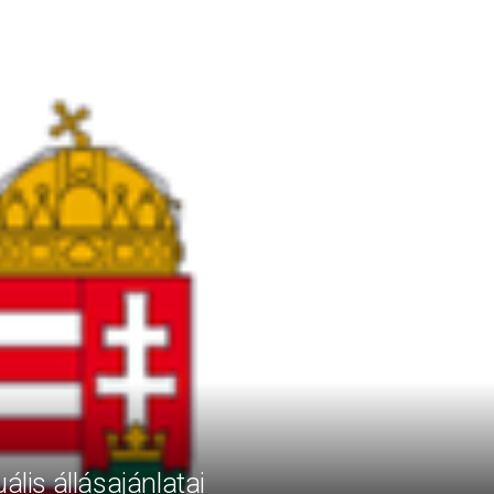
ális állásajánlatai