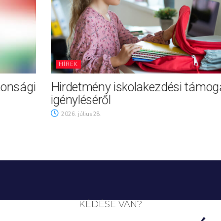
HÍREK
tonsági
Hirdetmény iskolakezdési támog
igényléséről
2026. július 28.
KÉDÉSE VAN?