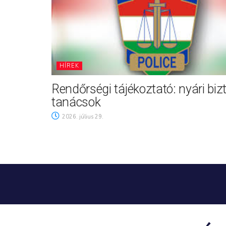
HÍREK
Rendőrségi tájékoztató: nyári biz
tanácsok
2026. július 29.