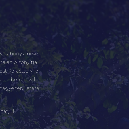
yos, hogy a nevet
talan bizonyítja,
tóst Keresztélyné
gy emberöltővel
megye területére
hatjuk.