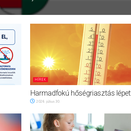
HÍREK
Harmadfokú hőségriasztás lépett
2026. július 30.