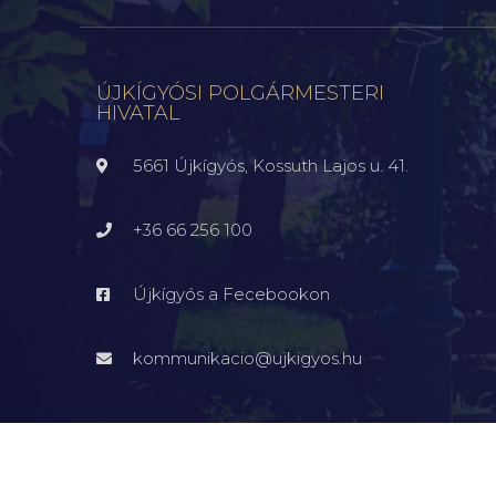
ÚJKÍGYÓSI POLGÁRMESTERI
HIVATAL
5661 Újkígyós, Kossuth Lajos u. 41.
+36 66 256 100
Újkígyós a Fecebookon
kommunikacio@ujkigyos.hu