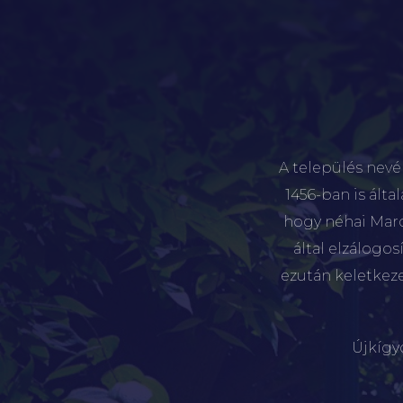
A település nevé
1456-ban is álta
hogy néhai Marót
által elzálogo
ezután keletkez
Újkígy