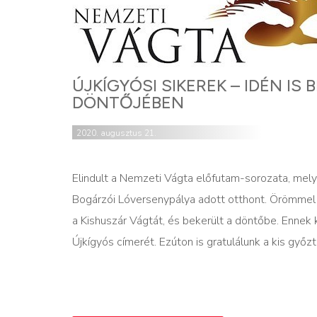
ÚJKÍGYÓSI SIKEREK – IDÉN I
DÖNTŐJÉBEN
2020. augusztus 21.
Elindult a Nemzeti Vágta előfutam-sorozata, mel
Bogárzói Lóversenypálya adott otthont. Örömmel 
a Kishuszár Vágtát, és bekerült a döntőbe. Ennek
Újkígyós címerét. Ezúton is gratulálunk a kis győz