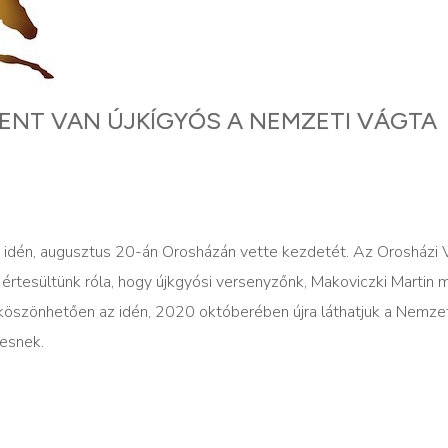
S BENT VAN ÚJKÍGYÓS A NEMZETI VÁGTA
y idén, augusztus 20-án Orosházán vette kezdetét. Az Orosházi 
értesültünk róla, hogy újkgyósi versenyzőnk, Makoviczki Martin
 köszönhetően az idén, 2020 októberében újra láthatjuk a Nemze
tesnek.