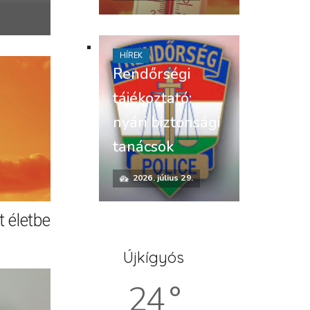
HÍREK
Rendőrségi
tájékoztató:
nyári biztonsági
tanácsok
2026. július 29.
 életbe
Újkígyós
24 °