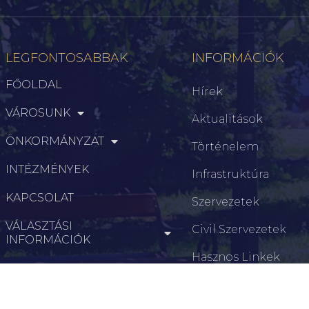
LEGFONTOSABBAK
INFORMÁCIÓK
FŐOLDAL
Hírek
VÁROSUNK
Aktualitások
ÖNKORMÁNYZAT
Történelem
INTÉZMÉNYEK
Infrastruktúra
KAPCSOLAT
Szervezetek
VÁLASZTÁSI
Civil Szervezetek
INFORMÁCIÓK
Hasznos Linkek