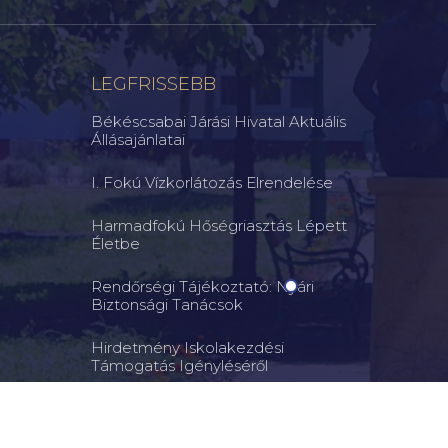
LEGFRISSEBB
Békéscsabai Járási Hivatal Aktuális
Állásajánlatai
I. Fokú Vízkorlátozás Elrendelése
Harmadfokú Hőségriasztás Lépett
Életbe
Rendőrségi Tájékoztató: Nyári
Biztonsági Tanácsok
Hirdetmény Iskolakezdési
Támogatás Igényléséről
Ne Engedje Szabadon Kutyáját! – A
Felelős Állattartás Közös Érdekünk