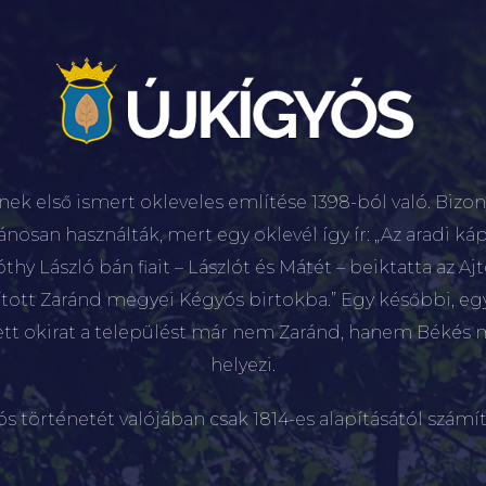
nek első ismert okleveles említése 1398-ból való. Bizon
lánosan használták, mert egy oklevél így ír: „Az aradi káp
hy László bán fiait – Lászlót és Mátét – beiktatta az Aj
sított Zaránd megyei Kégyós birtokba.” Egy későbbi, e
ett okirat a települést már nem Zaránd, hanem Békés 
helyezi.
ós történetét valójában csak 1814-es alapításától számít