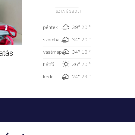
TISZTA ÉGBOLT
péntek
39°
20 °
szombat
34°
20 °
atás
vasárnap
34°
18 °
hétfő
36°
20 °
kedd
24°
23 °