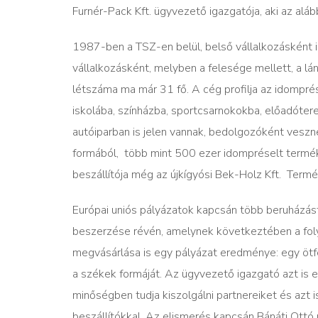
Furnér-Pack Kft. ügyvezető igazgatója, aki az aláb
1987-ben a TSZ-en belül, belső vállalkozásként i
vállalkozásként, melyben a felesége mellett, a lány
létszáma ma már 31 fő. A cég profilja az idompré
iskolába, színházba, sportcsarnokokba, előadóterem
autóiparban is jelen vannak, bedolgozóként veszn
formából, több mint 500 ezer idompréselt terméke
beszállítója még az újkígyósi Bek-Holz Kft. Term
Európai uniós pályázatok kapcsán több beruházást
beszerzése révén, amelynek következtében a fol
megvásárlása is egy pályázat eredménye: egy ötf
a székek formáját. Az ügyvezető igazgató azt is 
minőségben tudja kiszolgálni partnereiket és azt 
beszállítókkal. Az elismerés kapcsán Bánáti Ottó 