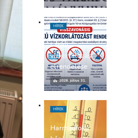
HÍREK
I. fokú
vízkorlátozás
elrendelése
2026. július 31.
HÍREK
Harmadfokú