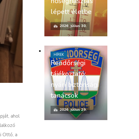
hőségriasztás
lépett életbe
2026. július 30.
HÍREK
Rendőrségi
tájékoztató:
nyári biztonsági
tanácsok
2026. július 29.
ját, ahol
lalkozó
 Ottó, a