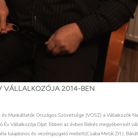
V VÁLLALKOZÓJA 2014-BEN
és Munkáltatók Országos Szövetsége (VOSZ) a Vállalkozók Nap
ó Év Vállalkozója Díjat. Ebben az évben Békés megyében két vál
la tulajdonos és vezérigazgató mellett(Csaba Metál Zrt.), Bánáti