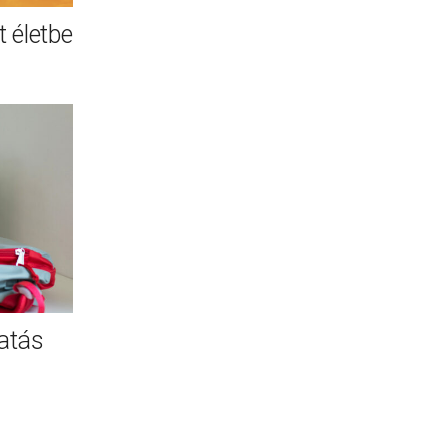
 életbe
atás