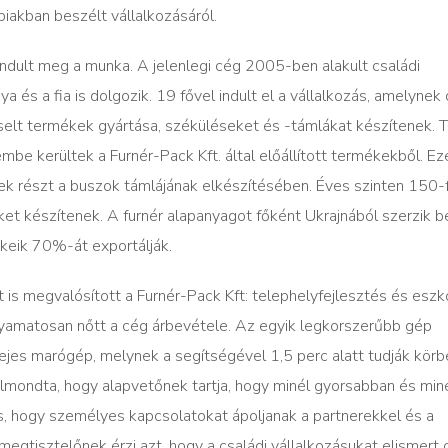
biakban beszélt vállalkozásáról.
ndult meg a munka. A jelenlegi cég 2005-ben alakult családi
a és a fia is dolgozik. 19 fővel indult el a vállalkozás, amelynek
selt termékek gyártása, széküléseket és -támlákat készítenek. 
be kerültek a Furnér-Pack Kft. által előállított termékekből. Ez
ek részt a buszok támlájának elkészítésében. Éves szinten 150-
t készítenek. A furnér alapanyagot főként Ukrajnából szerzik be
ékeik 70%-át exportálják.
 is megvalósított a Furnér-Pack Kft: telephelyfejlesztés és esz
yamatosan nőtt a cég árbevétele. Az egyik legkorszerűbb gép
ejes marógép, melynek a segítségével 1,5 perc alatt tudják kör
elmondta, hogy alapvetőnek tartja, hogy minél gyorsabban és min
is, hogy személyes kapcsolatokat ápoljanak a partnerekkel és a
megtisztelőnek érzi azt, hogy a családi vállalkozásukat elismert