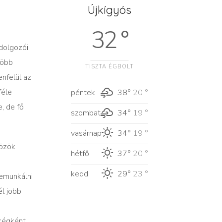
Újkígyós
32 °
 dolgozói
Több
TISZTA ÉGBOLT
enfelül az
féle
péntek
38°
20 °
, de fő
szombat
34°
19 °
vasárnap
34°
19 °
közök
hétfő
37°
20 °
kedd
29°
23 °
bemunkálni
él jobb
 cégként