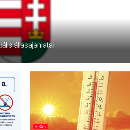
ális állásajánlatai
HÍREK