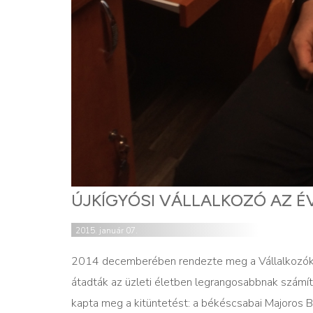
ÚJKÍGYÓSI VÁLLALKOZÓ AZ É
2015. január 07.
2014 decemberében rendezte meg a Vállalkozók 
átadták az üzleti életben legrangosabbnak számít
kapta meg a kitüntetést: a békéscsabai Majoros Bé