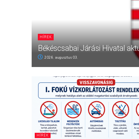
HÍREK
Békéscsabai Járási Hivatal aktu
2026. augusztus 03.
HÍREK