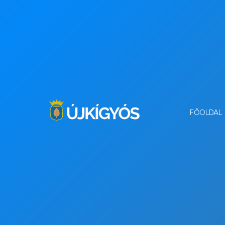
FŐOLDAL