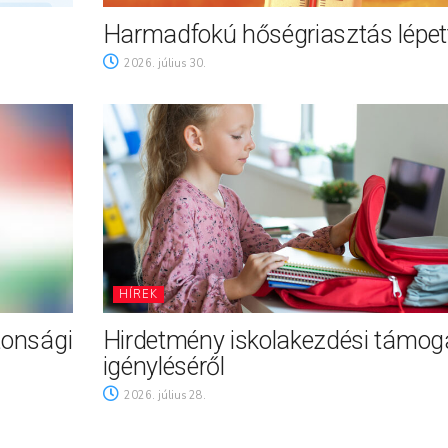
Harmadfokú hőségriasztás lépett
2026. július 30.
HÍREK
tonsági
Hirdetmény iskolakezdési támog
igényléséről
2026. július 28.