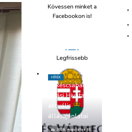
Kövessen minket a
Facebookon is!
Legfrissebb
HÍREK
Békéscsabai
Járási Hivatal
aktuális
állásajánlatai
2026. augusztus 03.