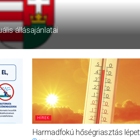
ális állásajánlatai
HÍREK
Harmadfokú hőségriasztás lépett