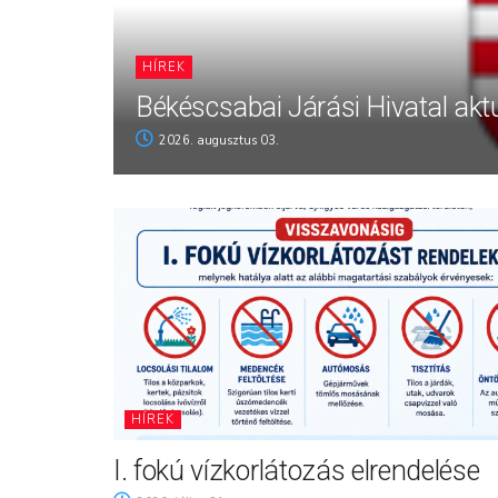
HÍREK
Békéscsabai Járási Hivatal aktu
2026. augusztus 03.
HÍREK
I. fokú vízkorlátozás elrendelése