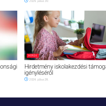
2026. július 30.
HÍREK
tonsági
Hirdetmény iskolakezdési támog
igényléséről
2026. július 28.