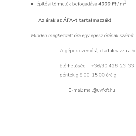
3
építési törmelék befogadása
4000 Ft
/ m
Az árak az ÁFA-t tartalmazzák!
Minden megkezdett óra egy egész órának számít.
A gépek üzemórája tartalmazza a he
Elérhetőség: +36/30 428-23-
péntekig 8:00-15:00 óráig
E-mail: mail@uvfkft.hu