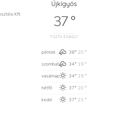
Újkígyós
sztési Kft.
37 °
TISZTA ÉGBOLT
péntek
38°
20 °
szombat
34°
19 °
vasárnap
34°
19 °
hétfő
37°
20 °
kedd
37°
23 °