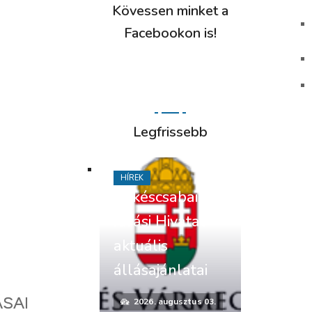
Kövessen minket a
Facebookon is!
Legfrissebb
HÍREK
Békéscsabai
Járási Hivatal
aktuális
állásajánlatai
ÁSAI
2026. augusztus 03.