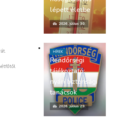
lépett életbe
2026. július 30.
át.
HÍREK
Rendőrségi
tfőtől
tájékoztató:
nyári biztonsági
tanácsok
2026. július 29.