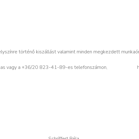
lyszínre történő kiszállást valamint minden megkezdett munkaór
33-as vagy a +36/20 823-41-89-es telefonszámon, hé
Schríffert Béla