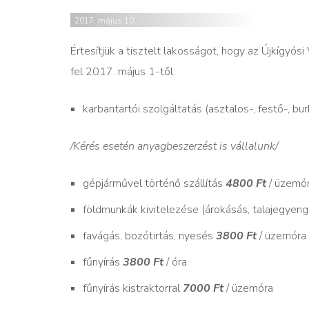
2017. május 10.
Értesítjük a tisztelt lakosságot, hogy az Újkígyós
fel 2017. május 1-től:
karbantartói szolgáltatás (asztalos-, festő-, b
/Kérés esetén anyagbeszerzést is vállalunk/
gépjárművel történő szállítás
4800 Ft
/ üzemó
földmunkák kivitelezése (árokásás, talajegyen
favágás, bozótirtás, nyesés
3800 Ft
/ üzemóra
fűnyírás
3800 Ft
/ óra
fűnyírás kistraktorral
7000 Ft
/ üzemóra