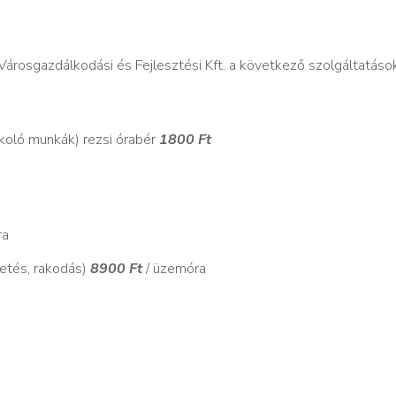
i Városgazdálkodási és Fejlesztési Kft. a következő szolgáltatások
urkoló munkák) rezsi órabér
1800 Ft
ra
getés, rakodás)
8900 Ft
/ üzemóra