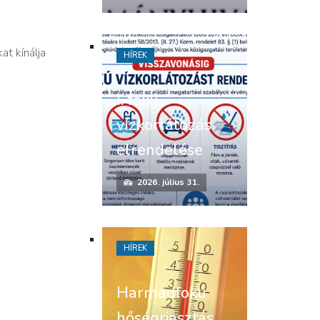
at kínálja
HÍREK
I. fokú
vízkorlátozás
elrendelése
2026. július 31.
HÍREK
Harmadfokú
hőségriasztás