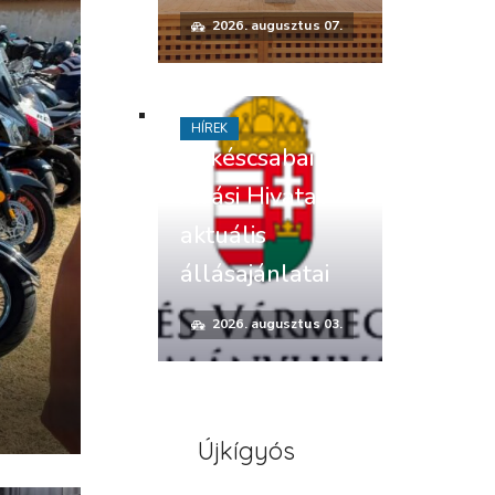
2026. augusztus 07.
HÍREK
Békéscsabai
Járási Hivatal
aktuális
állásajánlatai
2026. augusztus 03.
Újkígyós