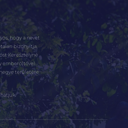
yos, hogy a nevet
talan bizonyítja,
tóst Keresztélyné
gy emberöltővel
megye területére
hatjuk.