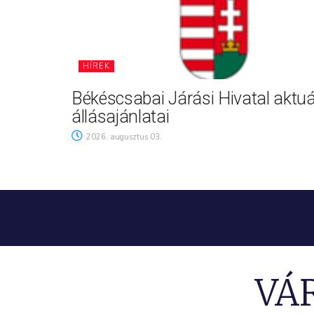
HÍREK
Békéscsabai Járási Hivatal aktuá
állásajánlatai
2026. augusztus 03.
VÁ