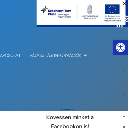
Eszkö
KAPCSOLAT
VÁLASZTÁSI INFORMÁCIÓK
Kövessen minket a
Facebookon is!