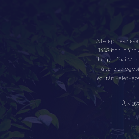
A település nevé
1456-ban is álta
hogy néhai Marót
által elzálogo
ezután keletkez
Újkígy