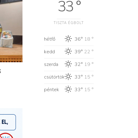
33 °
TISZTA ÉGBOLT
hétfő
36°
18 °
kedd
39°
22 °
szerda
32°
19 °
s
csütörtök
33°
15 °
péntek
33°
15 °