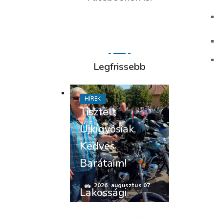
Legfrissebb
HÍREK
Tisztelt
Újkígyósiak,
Kedves
Barátaim!
2026. augusztus 07.
Lakossági
felhívás –