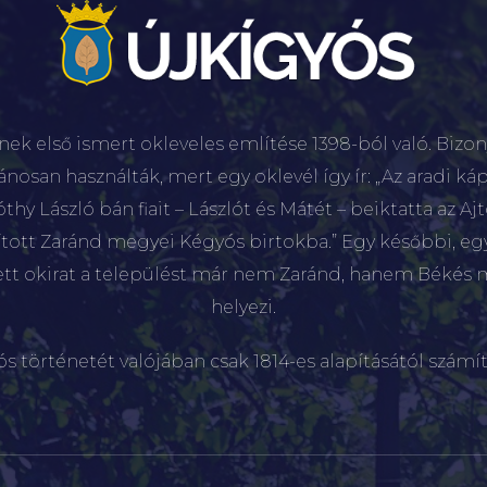
nek első ismert okleveles említése 1398-ból való. Bizon
lánosan használták, mert egy oklevél így ír: „Az aradi káp
hy László bán fiait – Lászlót és Mátét – beiktatta az Aj
sított Zaránd megyei Kégyós birtokba.” Egy későbbi, e
ett okirat a települést már nem Zaránd, hanem Békés 
helyezi.
ós történetét valójában csak 1814-es alapításától számít