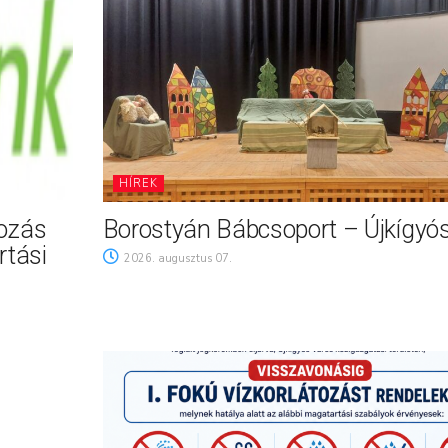
HÍREK
tozás
Borostyán Bábcsoport – Újkígyó
rtási
2026. augusztus 07.