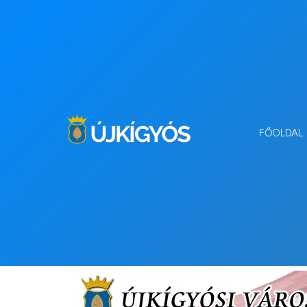
FŐOLDAL