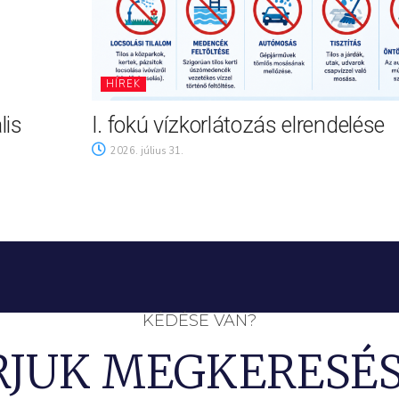
HÍREK
lis
I. fokú vízkorlátozás elrendelése
2026. július 31.
KÉDÉSE VAN?
RJUK MEGKERESÉS