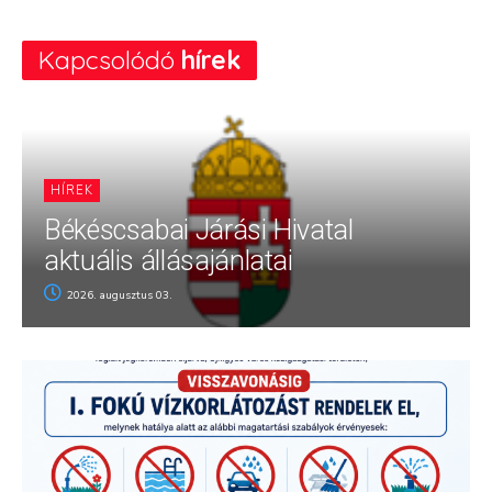
Kapcsolódó
hírek
HÍREK
Békéscsabai Járási Hivatal
aktuális állásajánlatai
2026. augusztus 03.