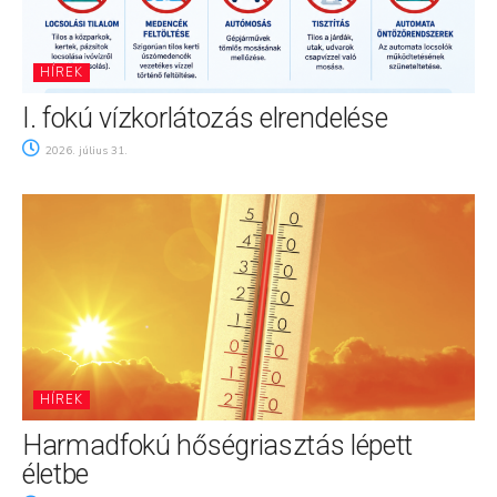
HÍREK
I. fokú vízkorlátozás elrendelése
2026. július 31.
HÍREK
Harmadfokú hőségriasztás lépett
életbe