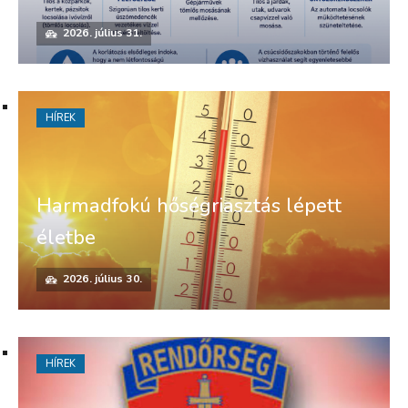
2026. július 31.
HÍREK
Harmadfokú hőségriasztás lépett
életbe
2026. július 30.
HÍREK