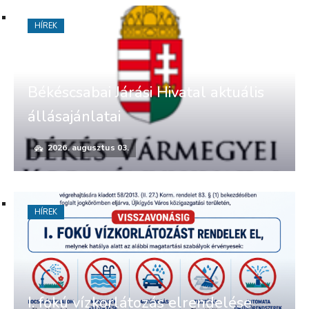
HÍREK
Békéscsabai Járási Hivatal aktuális
állásajánlatai
2026. augusztus 03.
HÍREK
I. fokú vízkorlátozás elrendelése