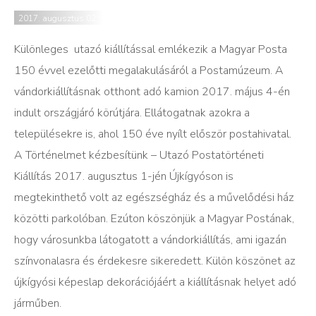
2017. augusztus 02.
Különleges utazó kiállítással emlékezik a Magyar Posta
150 évvel ezelőtti megalakulásáról a Postamúzeum. A
vándorkiállításnak otthont adó kamion 2017. május 4-én
indult országjáró körútjára. Ellátogatnak azokra a
településekre is, ahol 150 éve nyílt először postahivatal.
A Történelmet kézbesítünk – Utazó Postatörténeti
Kiállítás 2017. augusztus 1-jén Újkígyóson is
megtekinthető volt az egészségház és a művelődési ház
közötti parkolóban. Ezúton köszönjük a Magyar Postának,
hogy városunkba látogatott a vándorkiállítás, ami igazán
színvonalasra és érdekesre sikeredett. Külön köszönet az
újkígyósi képeslap dekorációjáért a kiállításnak helyet adó
járműben.