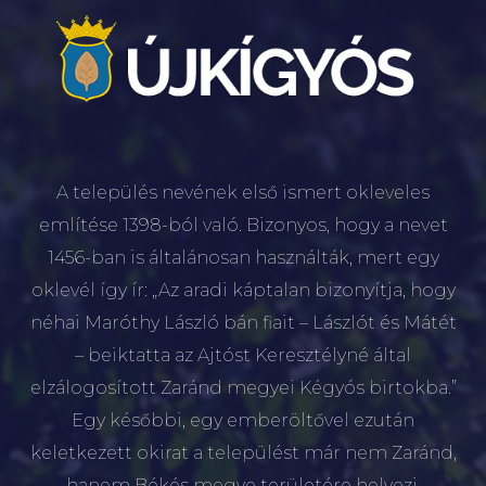
A település nevének első ismert okleveles
említése 1398-ból való. Bizonyos, hogy a nevet
1456-ban is általánosan használták, mert egy
oklevél így ír: „Az aradi káptalan bizonyítja, hogy
néhai Maróthy László bán fiait – Lászlót és Mátét
– beiktatta az Ajtóst Keresztélyné által
elzálogosított Zaránd megyei Kégyós birtokba.”
Egy későbbi, egy emberöltővel ezután
keletkezett okirat a települést már nem Zaránd,
hanem Békés megye területére helyezi.