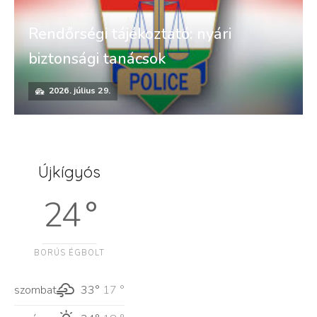
Rendőrségi tájékoztató: nyári
biztonsági tanácsok
2026. július 29.
Újkígyós
24 °
BORÚS ÉGBOLT
szombat
33°
17 °