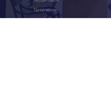
Aktualitások
Történelem
Infrastruktúra
Szervezetek
Civil Szervezetek
Hasznos Linkek
LEGFRISSEBB
Békéscsabai Járási Hivatal Aktuális Állásajánlatai
I. Fokú Vízkorlátozás Elrendelése
Harmadfokú Hőségriasztás Lépett Életbe