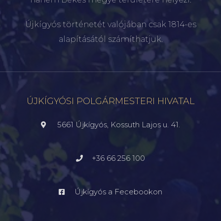
Újkígyós történetét valójában csak 1814-es
alapításától számíthatjuk.
ÚJKÍGYÓSI POLGÁRMESTERI HIVATAL
5661 Újkígyós, Kossuth Lajos u. 41.
+36 66 256 100
Újkígyós a Fecebookon