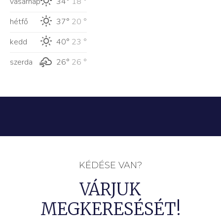
vasárnap
34°
18 °
hétfő
37°
20 °
kedd
40°
23 °
szerda
26°
26 °
KÉDÉSE VAN?
VÁRJUK
MEGKERESÉSÉT!