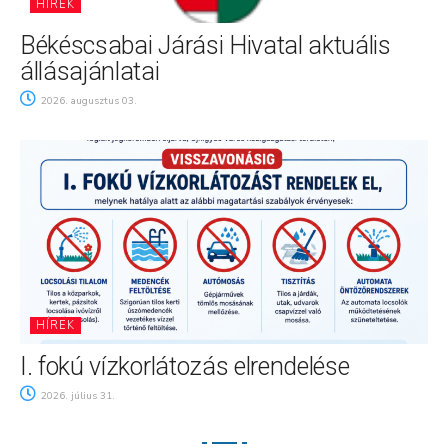
HÍREK
Békéscsabai Járási Hivatal aktuális
állásajánlatai
2026. augusztus 03.
HÍREK
I. fokú vízkorlátozás elrendelése
2026. július 31.