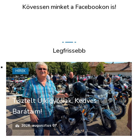
Kövessen minket a Facebookon is!
Legfrissebb
HÍREK
Tisztelt Újkígyósiak, Kedves
Barátaim!
2026. augusztus 07.