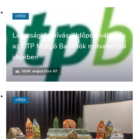
HÍREK
Lakossági felhívás – Időpontváltozás
az OTP Mozgó Bankfiók nyitvatartási
idejében
2026. augusztus 07.
HÍREK