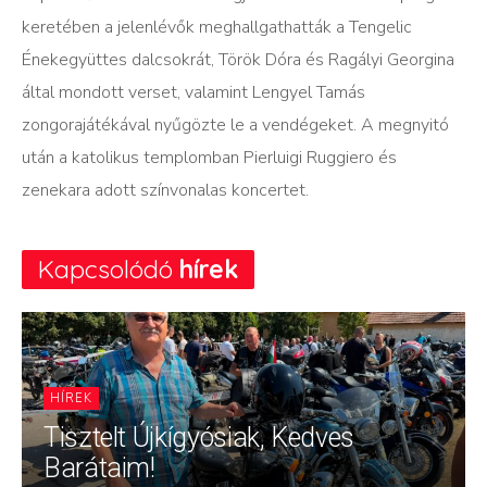
keretében a jelenlévők meghallgathatták a Tengelic
Énekegyüttes dalcsokrát, Török Dóra és Ragályi Georgina
által mondott verset, valamint Lengyel Tamás
zongorajátékával nyűgözte le a vendégeket. A megnyitó
után a katolikus templomban Pierluigi Ruggiero és
zenekara adott színvonalas koncertet.
Kapcsolódó
hírek
HÍREK
Tisztelt Újkígyósiak, Kedves
Barátaim!