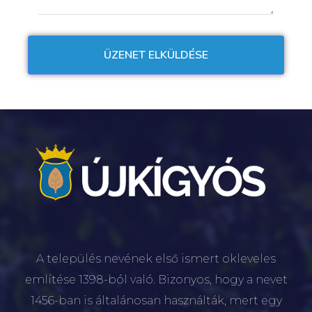
A település nevének első ismert okleveles
említése 1398-ból való. Bizonyos, hogy a nevet
1456-ban is általánosan használták, mert egy