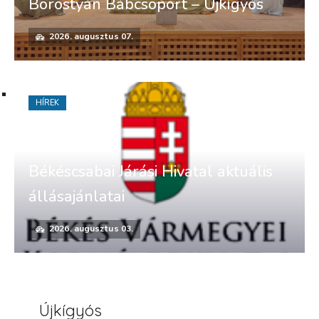
Borostyán Bábcsoport – Újkígyós
2026. augusztus 07.
HÍREK
Békéscsabai Járási Hivatal aktuális
állásajánlatai
2026. augusztus 03.
Újkígyós