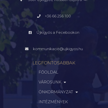
+36 66 256 100
Újkígyós a Fecebookon
kommunikacio@ujkigyos.hu
LEGFONTOSABBAK
FŐOLDAL
VÁROSUNK
ÖNKORMÁNYZAT
INTÉZMÉNYEK