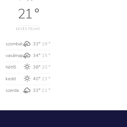
21 °
KEVÉS FELHŐ
szombat
33°
19 °
vasárnap
34°
15 °
hétfő
38°
20 °
kedd
40°
23 °
szerda
33°
21 °