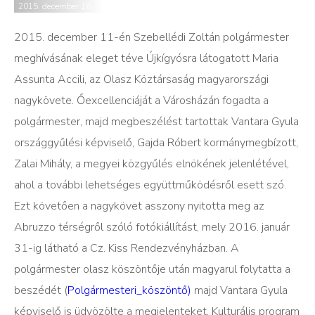
2015. december 16.
2015. december 11-én Szebellédi Zoltán polgármester
meghívásának eleget téve Újkígyósra látogatott Maria
Assunta Accili, az Olasz Köztársaság magyarországi
nagykövete. Őexcellenciáját a Városházán fogadta a
polgármester, majd megbeszélést tartottak Vantara Gyula
országgyűlési képviselő, Gajda Róbert kormánymegbízott,
Zalai Mihály, a megyei közgyűlés elnökének jelenlétével,
ahol a további lehetséges együttműködésről esett szó.
Ezt követően a nagykövet asszony nyitotta meg az
Abruzzo térségről szóló fotókiállítást, mely 2016. január
31-ig látható a Cz. Kiss Rendezvényházban. A
polgármester olasz köszöntője után magyarul folytatta a
beszédét (
Polgármesteri_köszöntő)
majd Vantara Gyula
képviselő is üdvözölte a megjelenteket. Kulturális program