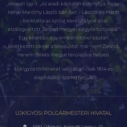
oklevél így ír: „Az aradi káptalan bizonyítja, hogy
néhai Maróthy László bán fiait – Lászlót és Mátét
– beiktatta az Ajtóst Keresztélyné által
elzálogosított Zaránd megyei Kégyós birtokba.”
Egy későbbi, egy emberöltővel ezután
keletkezett okirat a települést már nem Zaránd,
hanem Békés megye területére helyezi.
Újkígyós történetét valójában csak 1814-es
alapításától számíthatjuk.
ÚJKÍGYÓSI POLGÁRMESTERI HIVATAL
5661 Újkígyós, Kossuth Lajos u. 41.