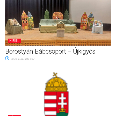
HÍREK
Borostyán Bábcsoport – Újkígyós
2026. augusztus 07.