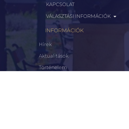
KAPCSOLAT
VÁLASZTÁSI INFORMÁCIÓK
INFORMÁCIÓK
Hírek
Aktualitások
Történelem
Infrastruktúra
Szervezetek
Civil Szervezetek
Hasznos Linkek