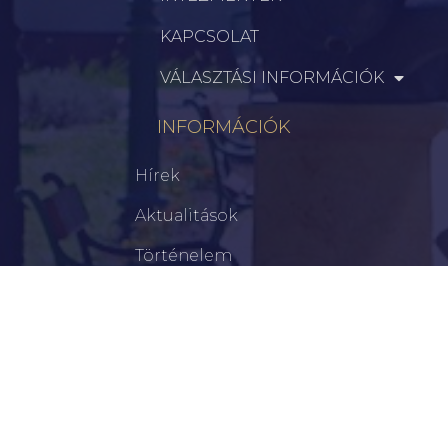
KAPCSOLAT
VÁLASZTÁSI INFORMÁCIÓK
INFORMÁCIÓK
Hírek
Aktualitások
Történelem
Infrastruktúra
Szervezetek
Civil Szervezetek
Hasznos Linkek