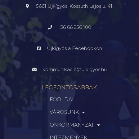
5661 Újkígyós, Kossuth Lajos u. 41.
+36 66 256 100
Újkígyós a Fecebookon
kommunikacio@ujkigyos.hu
LEGFONTOSABBAK
FŐOLDAL
VÁROSUNK
ÖNKORMÁNYZAT
INTÉZMÉNYEK