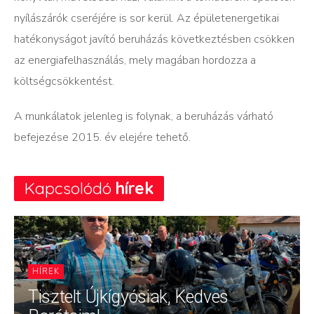
nyílászárók cseréjére is sor kerül. Az épületenergetikai
hatékonyságot javító beruházás következtésben csökken
az energiafelhasználás, mely magában hordozza a
költségcsökkentést.
A munkálatok jelenleg is folynak, a beruházás várható
befejezése 2015. év elejére tehető.
Kapcsolódó
hírek
HÍREK
Tisztelt Újkígyósiak, Kedves