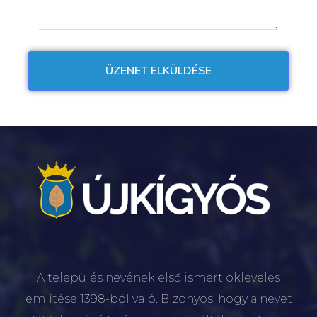
A település nevének első ismert okleveles
említése 1398-ból való. Bizonyos, hogy a nevet