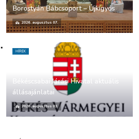
Borostyán Bábcsoport – Újkígyós
2026. augusztus 07.
HÍREK
Békéscsabai Járási Hivatal aktuális
állásajánlatai
2026. augusztus 03.