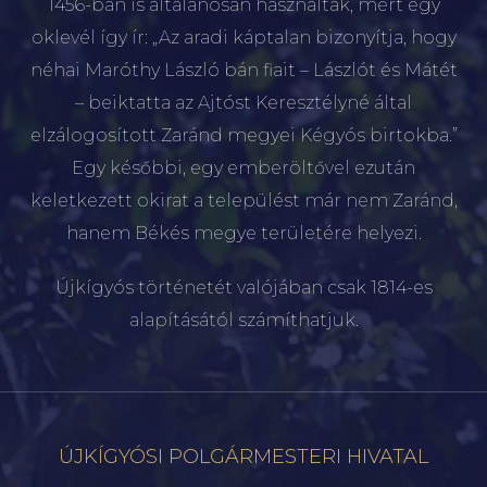
1456-ban is általánosan használták, mert egy
oklevél így ír: „Az aradi káptalan bizonyítja, hogy
néhai Maróthy László bán fiait – Lászlót és Mátét
– beiktatta az Ajtóst Keresztélyné által
elzálogosított Zaránd megyei Kégyós birtokba.”
Egy későbbi, egy emberöltővel ezután
keletkezett okirat a települést már nem Zaránd,
hanem Békés megye területére helyezi.
Újkígyós történetét valójában csak 1814-es
alapításától számíthatjuk.
ÚJKÍGYÓSI POLGÁRMESTERI HIVATAL