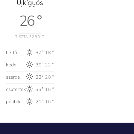
Újkígyós
26 °
TISZTA ÉGBOLT
hétfő
37°
18 °
kedd
39°
22 °
szerda
33°
20 °
csütörtök
33°
16 °
péntek
21°
16 °