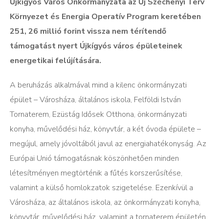
Újkígyós Város Önkormányzata az Új Széchenyi Terv
Környezet és Energia Operatív Program keretében
251, 26 millió forint vissza nem térítendő
támogatást nyert Újkígyós város épületeinek
energetikai felújítására.
A beruházás alkalmával mind a kilenc önkormányzati
épület – Városháza, általános iskola, Felföldi István
Tornaterem, Ezüstág Idősek Otthona, önkormányzati
konyha, művelődési ház, könyvtár, a két óvoda épülete –
megújul, amely jóvoltából javul az energiahatékonyság. Az
Európai Unió támogatásnak köszönhetően minden
létesítményen megtörténik a fűtés korszerűsítése,
valamint a külső homlokzatok szigetelése. Ezenkívül a
Városháza, az általános iskola, az önkormányzati konyha,
könyvtár, művelődési ház, valamint a tornaterem épületén