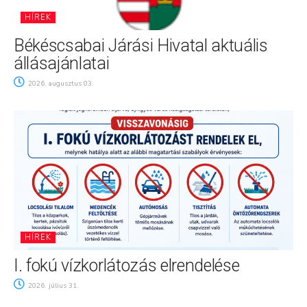
HÍREK
Békéscsabai Járási Hivatal aktuális
állásajánlatai
2026. augusztus 03.
HÍREK
I. fokú vízkorlátozás elrendelése
2026. július 31.