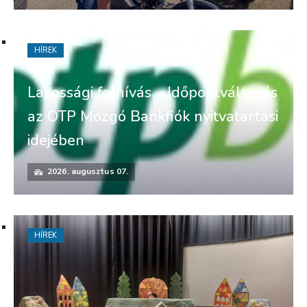
HÍREK
Lakossági felhívás – Időpontváltozás
az OTP Mozgó Bankfiók nyitvatartási
idejében
2026. augusztus 07.
HÍREK