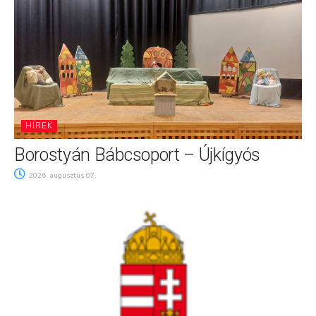
HÍREK
Borostyán Bábcsoport – Újkígyós
2026. augusztus 07.