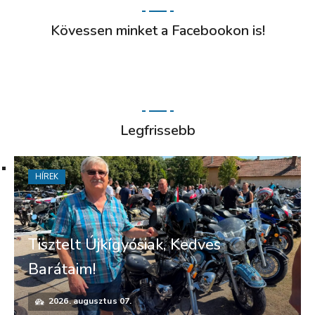
Kövessen minket a Facebookon is!
Legfrissebb
HÍREK
Tisztelt Újkígyósiak, Kedves
Barátaim!
2026. augusztus 07.