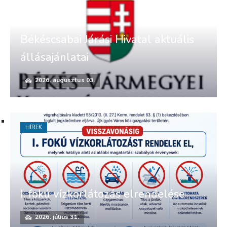
Békéscsabai Járási Hivatal aktuális
állásajánlatai
2026. augusztus 03.
HÍREK
I. fokú vízkorlátozás elrendelése
2026. július 31.