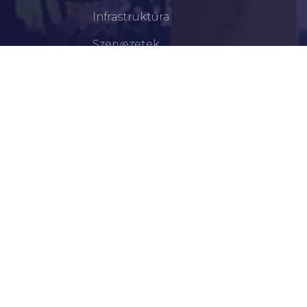
Infrastruktúra
Szervezetek
Civil Szervezetek
Hasznos Linkek
LEGFRISSEBB
Békéscsabai Járási Hivatal Aktuális Állásajánlatai
I. Fokú Vízkorlátozás Elrendelése
Harmadfokú Hőségriasztás Lépett Életbe
Rendőrségi Tájékoztató: Nyári Biztonsági Tanácsok
Hirdetmény Iskolakezdési Támogatás Igényléséről