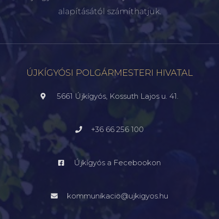
alapításától számíthatjuk.
ÚJKÍGYÓSI POLGÁRMESTERI HIVATAL
5661 Újkígyós, Kossuth Lajos u. 41.
+36 66 256 100
Újkígyós a Fecebookon
kommunikacio@ujkigyos.hu