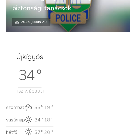
biztonsági tanácsok
2026. július 29.
Újkígyós
34 °
TISZTA ÉGBOLT
szombat
33°
19 °
vasárnap
34°
18 °
hétfő
37°
20 °