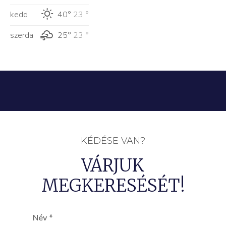
kedd
40°
23 °
szerda
25°
23 °
KÉDÉSE VAN?
VÁRJUK
MEGKERESÉSÉT!