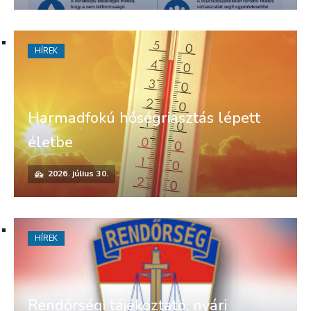
HÍREK
Harmadfokú hőségriasztás lépett
életbe
2026. július 30.
HÍREK
Rendőrségi tájékoztató: nyári