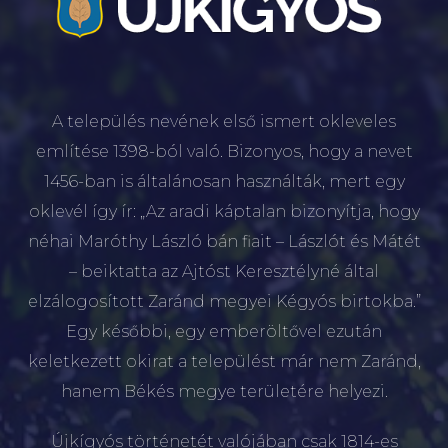
A település nevének első ismert okleveles
említése 1398-ból való. Bizonyos, hogy a nevet
1456-ban is általánosan használták, mert egy
oklevél így ír: „Az aradi káptalan bizonyítja, hogy
néhai Maróthy László bán fiait – Lászlót és Mátét
– beiktatta az Ajtóst Keresztélyné által
elzálogosított Zaránd megyei Kégyós birtokba.”
Egy későbbi, egy emberöltővel ezután
keletkezett okirat a települést már nem Zaránd,
hanem Békés megye területére helyezi.
Újkígyós történetét valójában csak 1814-es