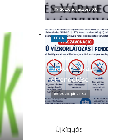
2026. augusztus 03.
HÍREK
I. fokú
vízkorlátozás
elrendelése
2026. július 31.
Újkígyós
i