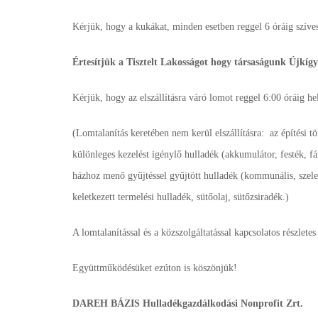
Kérjük, hogy a kukákat, minden esetben reggel 6 óráig szíves
Értesítjük a Tisztelt Lakosságot hogy társaságunk Újkígy
Kérjük, hogy az elszállításra váró lomot reggel 6:00 óráig hel
(Lomtalanítás keretében nem kerül elszállításra: az építési t
különleges kezelést igénylő hulladék (akkumulátor, festék, fár
házhoz menő gyűjtéssel gyűjtött hulladék (kommunális, szelek
keletkezett termelési hulladék, sütőolaj, sütőzsiradék.)
A lomtalanítással és a közszolgáltatással kapcsolatos részlet
Együttműködésüket ezúton is köszönjük!
DAREH BÁZIS Hulladékgazdálkodási Nonprofit Zrt.