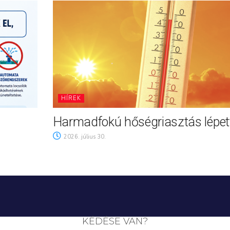
HÍREK
Harmadfokú hőségriasztás lépett
2026. július 30.
KÉDÉSE VAN?