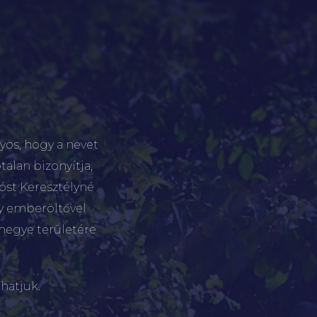
yos, hogy a nevet
talan bizonyítja,
tóst Keresztélyné
gy emberöltővel
megye területére
hatjuk.