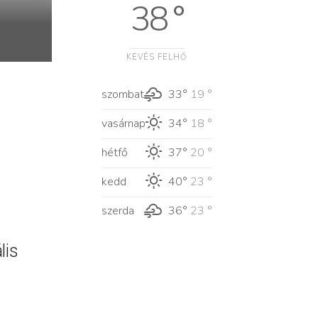
38 °
KEVÉS FELHŐ
szombat
33°
19 °
vasárnap
34°
18 °
hétfő
37°
20 °
kedd
40°
23 °
szerda
36°
23 °
lis