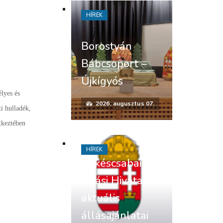
HÍREK
Borostyán
Bábcsoport –
Újkígyós
élyes és
2026. augusztus 07.
ti hulladék,
tkeztében
HÍREK
Békéscsabai
Járási Hivatal
aktuális
állásajánlatai