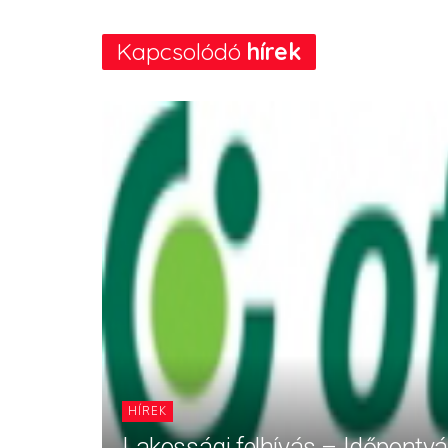
Kapcsolódó
hírek
HÍREK
Lakossági felhívás – Időpontv