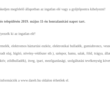
kedjen megfelelő állapotban az ingatlan elé vagy a gyűjtőpontra kihelyezni!
ós településén 2019. május 11-én lomtalanítási napot tart.
yezzék ki az ingatlan elé!
örmelék, elektromos háztartási eszköz, elektronikai hulladék, gumiabroncs, vesz
adt olaj, hígító, növény-védőszer stb.), szénpor, hamu, salak, föld, trágya, álla
tív, zöldhulladék), üveg, ipari, mezőgazdasági, szolgáltatási tevékenység köve
es információk a www.dareh.hu oldalon érhetőek el.