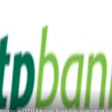
áltozás – OTP Mozgó Bankfiók nyitvatartás