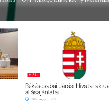
HÍREK
s
Békéscsabai Járási Hivatal aktuá
állásajánlatai
2026. augusztus 03.