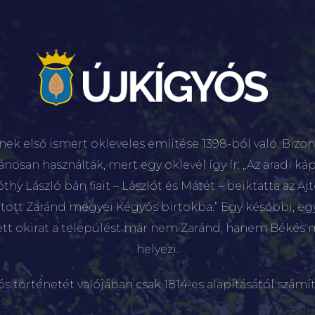
nek első ismert okleveles említése 1398-ból való. Bizon
lánosan használták, mert egy oklevél így ír: „Az aradi káp
hy László bán fiait – Lászlót és Mátét – beiktatta az Aj
sított Zaránd megyei Kégyós birtokba.” Egy későbbi, e
ett okirat a települést már nem Zaránd, hanem Békés 
helyezi.
ós történetét valójában csak 1814-es alapításától számít