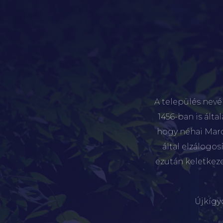
A település nevé
1456-ban is álta
hogy néhai Marót
által elzálogo
ezután keletkez
Újkígy