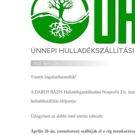
ÜNNEPI HULLADÉKSZÁLLÍTÁS
2019. április 15.
Tisztelt Ingatlanhasználók!
A DAREH BÁZIS Hulladékgazdálkodási Nonprofit Zrt. tisztele
hulladékszállítás időpontja
Újkígyóson az alábbi rend szerint változik:
Április 20-án, (szombaton) szállítják el a cég munkatársa