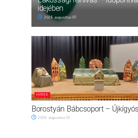
idejében
2026. augusztus 07.
HÍREK
Borostyán Bábcsoport – Újkígyó
2026. augusztus 07.