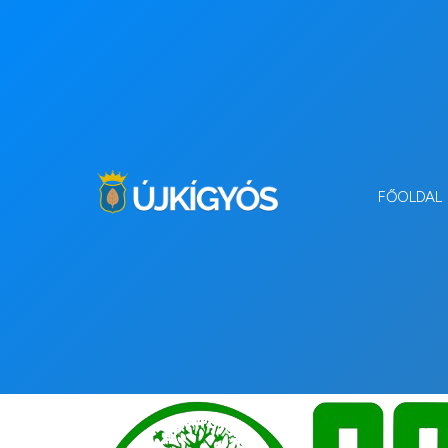
FŐOLDAL