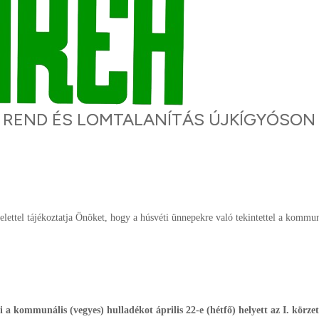
I REND ÉS LOMTALANÍTÁS ÚJKÍGYÓSON
ttel tájékoztatja Önöket, hogy a húsvéti ünnepekre való tekintettel a kommun
i a kommunális (vegyes) hulladékot április 22-e (hétfő) helyett az I. körze